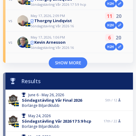
H2H
Söndagstävling Vår 2026 17 5:9 hcp
11
20
May 17, 2026, 2:09 PM
Thorgny Lindqvist
vs
H2H
Söndagstävling Vår 2026 16
6
20
May 17, 2026, 1:06 PM
Kevin Arnesson
vs
H2H
Söndagstävling Vår 2026 16
SHOW MORE
Results
June 6 - May 26, 2026
Söndagstävling Vår Final 2026
5th /
12
Borlänge Biljardklubb
May 24, 2026
Söndagstävling Vår 2026 17 5:9 hcp
17th /
22
Borlänge Biljardklubb