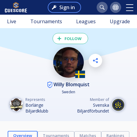
Sign in
Live
Tournaments
Leagues
Upgrade
FOLLOW
Willy Blomquist
Sweden
Represents
Member of
Borlänge
Svenska
Biljardklubb
Biljardförbundet
Overview
Tournaments
Matches
Rankings