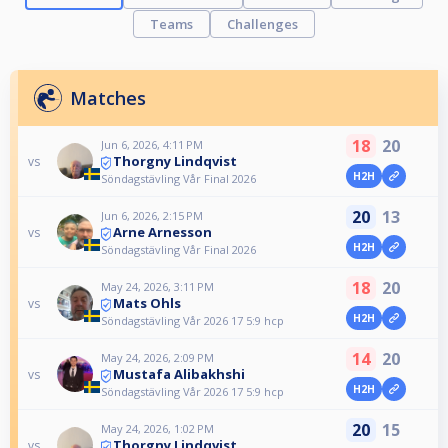
Teams
Challenges
Matches
18
20
Jun 6, 2026, 4:11 PM
Thorgny Lindqvist
vs
H2H
Söndagstävling Vår Final 2026
20
13
Jun 6, 2026, 2:15 PM
Arne Arnesson
vs
H2H
Söndagstävling Vår Final 2026
18
20
May 24, 2026, 3:11 PM
Mats Ohls
vs
H2H
Söndagstävling Vår 2026 17 5:9 hcp
14
20
May 24, 2026, 2:09 PM
Mustafa Alibakhshi
vs
H2H
Söndagstävling Vår 2026 17 5:9 hcp
20
15
May 24, 2026, 1:02 PM
Thorgny Lindqvist
vs