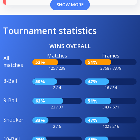
SHOW MORE
Tournament statistics
WINS OVERALL
Matches
Frames
All
52%
51%
matches
125 / 239
3768 / 7379
8-Ball
50%
47%
2 / 4
16 / 34
9-Ball
62%
51%
23 / 37
343 / 671
Snooker
33%
47%
2 / 6
102 / 216
10-Ball
29%
46%