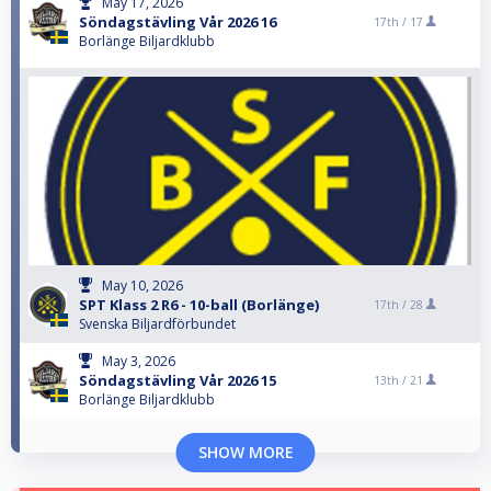
May 17, 2026
Söndagstävling Vår 2026 16
17th /
17
Borlänge Biljardklubb
May 10, 2026
SPT Klass 2 R6 - 10-ball (Borlänge)
17th /
28
Svenska Biljardförbundet
May 3, 2026
Söndagstävling Vår 2026 15
13th /
21
Borlänge Biljardklubb
SHOW MORE