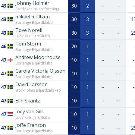
Johnny Holmér
43
30
2
-
-
-
Sandviken biljardförening
mikael moltzen
43
30
3
-
-
1
Borlänge Biljardklubb
Tove Norell
43
30
3
-
-
2
Ludvika Biljardklubb
Tom Storm
46
20
1
-
-
-
Borlänge Biljardklubb
Andrew Moorhouse
47
10
1
-
-
-
Borlänge Biljardklubb
Carola Victoria Olsson
47
10
1
-
-
-
Borlänge Biljardklubb
David Larsson
47
10
1
-
-
-
Stockholms Biljardsällskap
47
Elin Skantz
10
1
-
-
-
Joey van Gils
47
10
1
-
-
-
Ludvika Biljardklubb
Joffe Franzon
47
10
1
-
-
2
Borlänge Biljardklubb