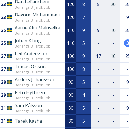
Dan LeFaucheur
23
120
8
5
20
3
Borlänge Biljardklubb
Davoud Mohammadi
23
120
7
-
-
9
Borlänge Biljardklubb
Aarne Aku Mäkiselkä
25
110
9
9
10
3
Borlänge Biljardklubb
Johan Klang
25
110
5
-
-
3
Borlänge Biljardklubb
Leif Andersson
27
100
9
17
10
2
Borlänge Biljardklubb
Tomas Olsson
27
100
8
-
-
-
Borlänge Biljardklubb
Anders Johansson
29
90
5
-
-
9
Borlänge Biljardklubb
Petri Hyttinen
29
90
4
-
-
-
Borlänge Biljardklubb
Sam Pålsson
31
80
5
-
-
9
Borlänge Biljardklubb
31
Tarek Kazha
80
5
-
-
-