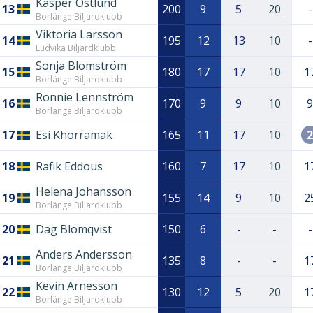
Kasper Östlund
13
200
9
5
20
-
Borlänge Biljardklubb
Viktoria Larsson
14
195
12
13
10
-
Ludvika Biljardklubb
Sonja Blomström
15
180
17
17
10
1
Borlänge Biljardklubb
Ronnie Lennström
16
170
9
9
10
9
Borlänge Biljardklubb
17
Esi Khorramak
165
11
17
10
2
18
Rafik Eddous
160
7
17
10
1
Helena Johansson
19
155
14
9
10
2
Borlänge Biljardklubb
20
Dag Blomqvist
150
6
-
-
-
Anders Andersson
21
135
8
-
-
1
Borlänge Biljardklubb
Kevin Arnesson
22
130
12
5
20
1
Borlänge Biljardklubb