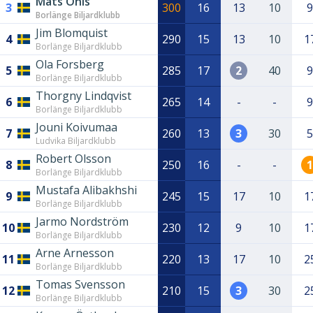
Mats Ohls
3
300
16
13
10
9
Borlänge Biljardklubb
Jim Blomquist
4
290
15
13
10
1
Borlänge Biljardklubb
Ola Forsberg
5
285
17
2
40
9
Borlänge Biljardklubb
Thorgny Lindqvist
6
265
14
-
-
9
Borlänge Biljardklubb
Jouni Koivumaa
7
260
13
3
30
5
Ludvika Biljardklubb
Robert Olsson
8
250
16
-
-
1
Borlänge Biljardklubb
Mustafa Alibakhshi
9
245
15
17
10
1
Borlänge Biljardklubb
Jarmo Nordström
10
230
12
9
10
1
Borlänge Biljardklubb
Arne Arnesson
11
220
13
17
10
2
Borlänge Biljardklubb
Tomas Svensson
12
210
15
3
30
2
Borlänge Biljardklubb