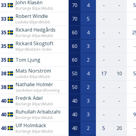
John Klasén
33
70
4
-
-
5
Borlänge Biljardklubb
Robert Windle
33
70
5
-
-
-
Ludvika Biljardklubb
Rickard Hedgårds
35
60
4
-
-
2
Borlänge Biljardklubb
Rickard Skogtoft
35
60
3
-
-
-
Biljardklubben Söder
35
Tom Ljung
60
2
-
-
-
Mats Norström
38
50
4
17
10
5
Ludvika Biljardklubb
Nathalie Holmér
38
50
2
-
-
-
Sandviken biljardförening
Fredrik Ädel
40
40
3
-
-
-
Borlänge Biljardklubb
Ruhullah Arbabzahi
40
40
3
-
-
9
Borlänge Biljardklubb
Ulf Holmbäck
40
40
2
5
20
-
Borlänge Biljardklubb