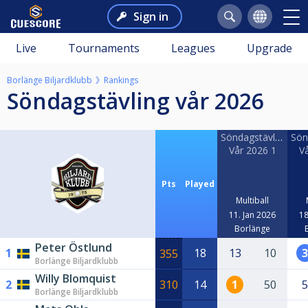
Sign in
Live
Tournaments
Leagues
Upgrade
Borlänge Biljardklubb
Rankings
Söndagstävling vår 2026
Söndagstävling
Sön
Vår 2026 1
V
Pts
Played
Multiball
11. Jan 2026
18
Borlänge
Peter Östlund
1
18
13
10
3
355
Borlänge Biljardklubb
Willy Blomquist
2
310
14
1
50
5
Borlänge Biljardklubb