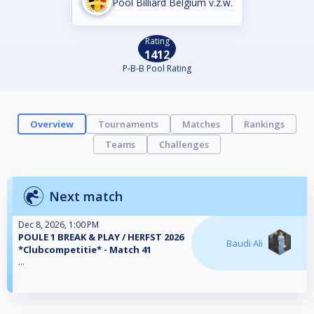
Pool Billiard Belgium v.z.w.
Rating
1412
P-B-B Pool Rating
Overview
Tournaments
Matches
Rankings
Teams
Challenges
Next match
Dec 8, 2026, 1:00 PM
POULE 1 BREAK & PLAY / HERFST 2026
Baudi Ali
*Clubcompetitie* - Match 41
...