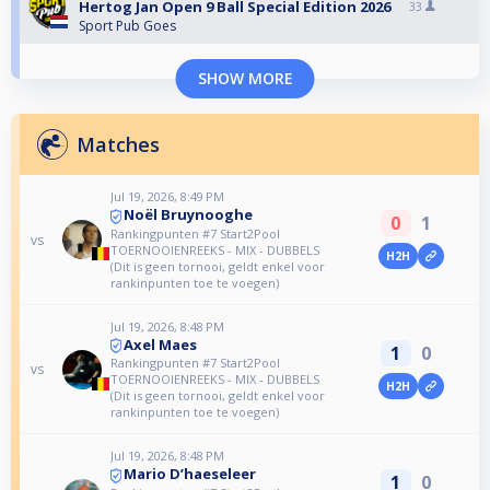
Hertog Jan Open 9 Ball Special Edition 2026
33
Sport Pub Goes
SHOW MORE
Matches
Jul 19, 2026, 8:49 PM
Noël Bruynooghe
0
1
Rankingpunten #7 Start2Pool
vs
TOERNOOIENREEKS - MIX - DUBBELS
H2H
(Dit is geen tornooi, geldt enkel voor
rankinpunten toe te voegen)
Jul 19, 2026, 8:48 PM
Axel Maes
1
0
Rankingpunten #7 Start2Pool
vs
TOERNOOIENREEKS - MIX - DUBBELS
H2H
(Dit is geen tornooi, geldt enkel voor
rankinpunten toe te voegen)
Jul 19, 2026, 8:48 PM
Mario D’haeseleer
1
0