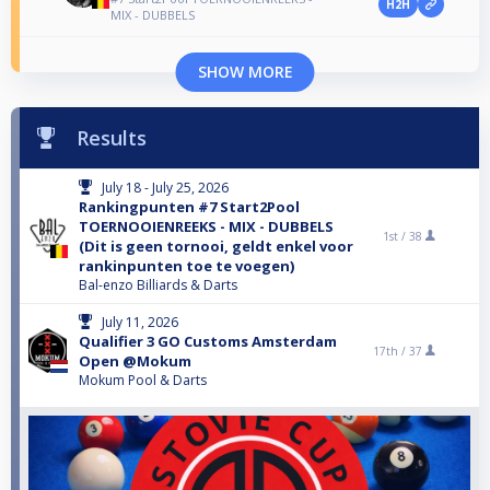
H2H
MIX - DUBBELS
SHOW MORE
Results
July 18 - July 25, 2026
Rankingpunten #7 Start2Pool
TOERNOOIENREEKS - MIX - DUBBELS
1st /
38
(Dit is geen tornooi, geldt enkel voor
rankinpunten toe te voegen)
Bal-enzo Billiards & Darts
July 11, 2026
Qualifier 3 GO Customs Amsterdam
17th /
37
Open @Mokum
Mokum Pool & Darts