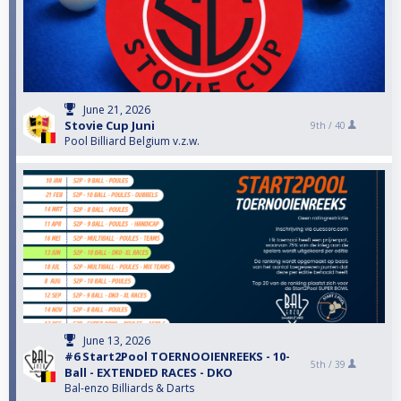
June 21, 2026
Stovie Cup Juni
9th /
40
Pool Billiard Belgium v.z.w.
June 13, 2026
#6 Start2Pool TOERNOOIENREEKS - 10-
5th /
39
Ball - EXTENDED RACES - DKO
Bal-enzo Billiards & Darts