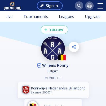
Sign in
Live
Tournaments
Leagues
Upgrade
FOLLOW
Willems Ronny
Belgium
MEMBER OF
Koninklijke Nederlandse Biljartbond
License: 206674