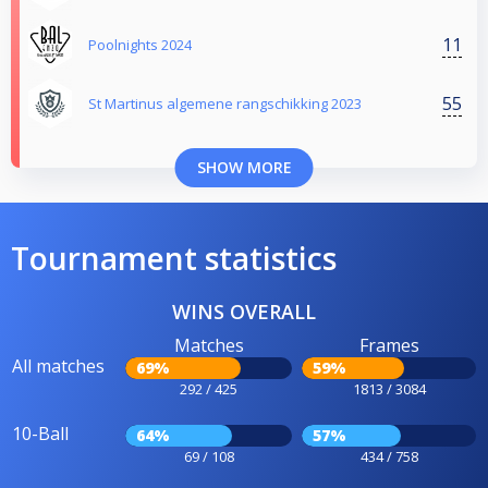
11
Poolnights 2024
55
St Martinus algemene rangschikking 2023
SHOW MORE
Tournament statistics
WINS OVERALL
Matches
Frames
All matches
69%
59%
292 / 425
1813 / 3084
10-Ball
64%
57%
69 / 108
434 / 758