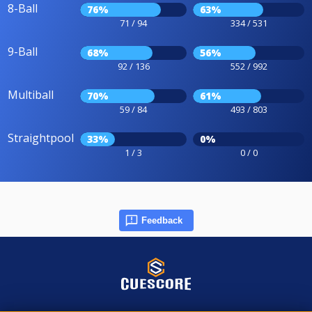
8-Ball
76%
63%
71 / 94
334 / 531
9-Ball
68%
56%
92 / 136
552 / 992
Multiball
70%
61%
59 / 84
493 / 803
Straightpool
33%
0%
1 / 3
0 / 0
Feedback