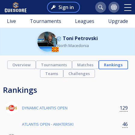
Sign in
Live
Tournaments
Leagues
Upgrade
Toni Petrovski
North Macedonia
Overview
Tournaments
Matches
Rankings
Teams
Challenges
Rankings
129
DYNAMIC ATLANTIS OPEN
46
ATLANTIS OPEN - AMATERSKI