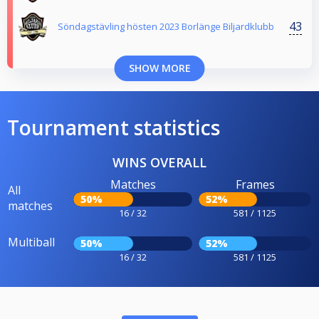
43
Söndagstävling hösten 2023 Borlänge Biljardklubb
SHOW MORE
Tournament statistics
WINS OVERALL
Matches
Frames
All
50%
52%
matches
16 / 32
581 / 1125
Multiball
50%
52%
16 / 32
581 / 1125