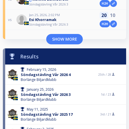
H2H
Söndagstävling Vår 2026 3
20
10
Jan 25, 2026, 2:02 PM
Esi Khorramak
vs
H2H
Söndagstävling Vår 2026 3
SHOW MORE
Results
February 15, 2026
Söndagstävling Vår 2026 4
25th /
28
Borlänge Biljardklubb
January 25, 2026
Söndagstävling Vår 2026 3
1st /
23
Borlänge Biljardklubb
May 11, 2025
Söndagstävling Vår 2025 17
3rd /
21
Borlänge Biljardklubb