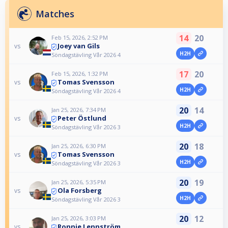
Matches
14
20
Feb 15, 2026, 2:52 PM
Joey van Gils
vs
H2H
Söndagstävling Vår 2026 4
17
20
Feb 15, 2026, 1:32 PM
Tomas Svensson
vs
H2H
Söndagstävling Vår 2026 4
20
14
Jan 25, 2026, 7:34 PM
Peter Östlund
vs
H2H
Söndagstävling Vår 2026 3
20
18
Jan 25, 2026, 6:30 PM
Tomas Svensson
vs
H2H
Söndagstävling Vår 2026 3
20
19
Jan 25, 2026, 5:35 PM
Ola Forsberg
vs
H2H
Söndagstävling Vår 2026 3
20
12
Jan 25, 2026, 3:03 PM
Ronnie Lennström
vs