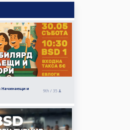
а Начинаещи и
9th /
35