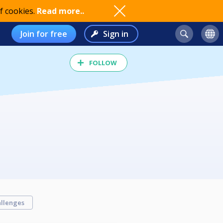
f cookies.
Read more..
Join for free
Sign in
FOLLOW
llenges