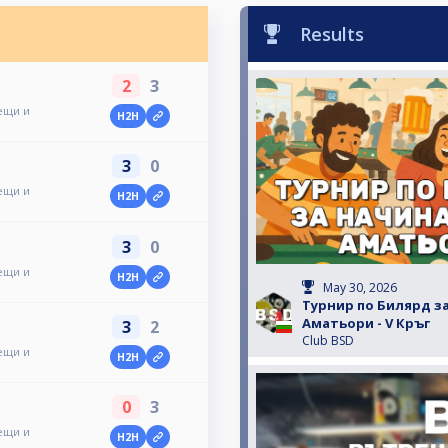
Results
2
3
ещи и
H2H
3
0
ещи и
H2H
3
0
ещи и
H2H
May 30, 2026
Турнир по Билярд з
Аматьори - V Кръг
3
2
Club BSD
ещи и
H2H
0
3
ещи и
H2H