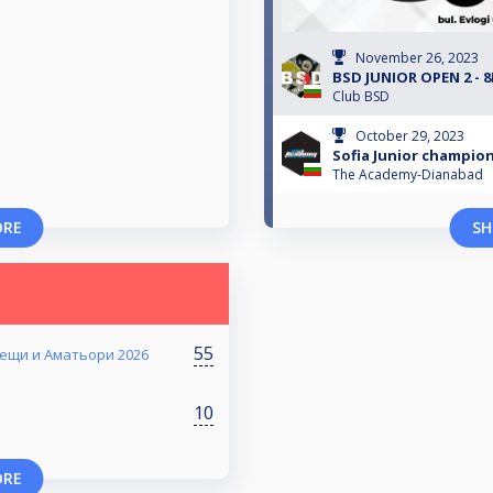
November 26, 2023
BSD JUNIOR OPEN 2 - 8
Club BSD
October 29, 2023
Sofia Junior champions
The Academy-Dianabad
ORE
SH
55
ещи и Аматьори 2026
10
ORE