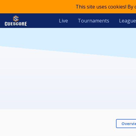
This site uses cookies! By
Live
Tournaments
League
Overvi