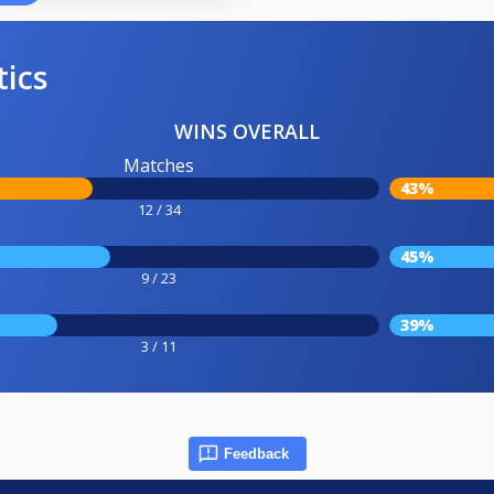
tics
WINS OVERALL
Matches
43%
12 / 34
45%
9 / 23
39%
3 / 11
Feedback