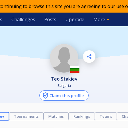
 continuing to browse this site you are agreeing to our use o
s
Challenges
Posts
Upgrade
More
Teo Stakiev
Bulgaria
Claim this profile
ew
Tournaments
Matches
Rankings
Teams
Cha