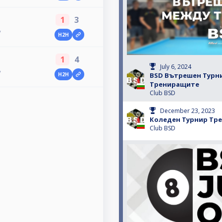
1
3
у
H2H
1
4
July 6, 2024
у
BSD Вътрешен Турн
H2H
Трениращите
Club BSD
December 23, 2023
Коледен Турнир Тр
Club BSD