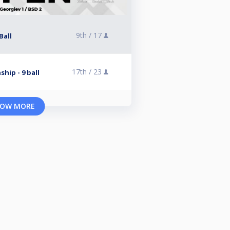
9th /
17
Ball
17th /
23
hip - 9 ball
OW MORE