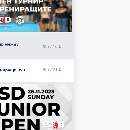
ир между
9th /
16
9th /
21
ениращи BSD