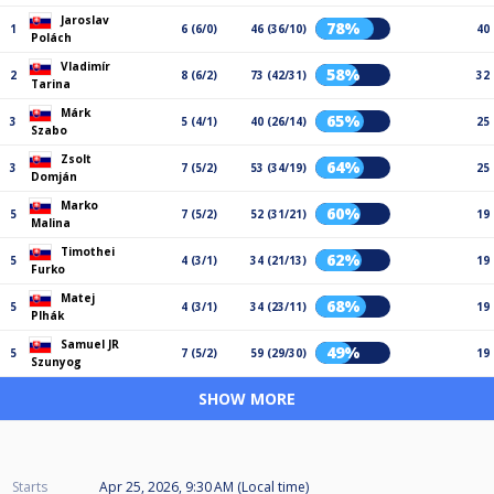
Jaroslav
78%
1
6 (6/0)
46 (36/10)
40
Polách
Vladimír
58%
2
8 (6/2)
73 (42/31)
32
Tarina
Márk
65%
3
5 (4/1)
40 (26/14)
25
Szabo
Zsolt
64%
3
7 (5/2)
53 (34/19)
25
Domján
Marko
60%
5
7 (5/2)
52 (31/21)
19
Malina
Timothei
62%
5
4 (3/1)
34 (21/13)
19
Furko
Matej
68%
5
4 (3/1)
34 (23/11)
19
Plhák
Samuel JR
49%
5
7 (5/2)
59 (29/30)
19
Szunyog
SHOW MORE
Starts
Apr 25, 2026, 9:30 AM (Local time)