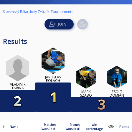
Slovenský Biliardový Zväz
Tournaments
Results
JAROSLAV
POLÁCH
VLADIMÍR
TARINA
MÁRK
ZSOLT
SZABO
DOMJÁN
Matches
Frames
Win
#
Name
Points
(won/lost)
(won/lost)
percentage