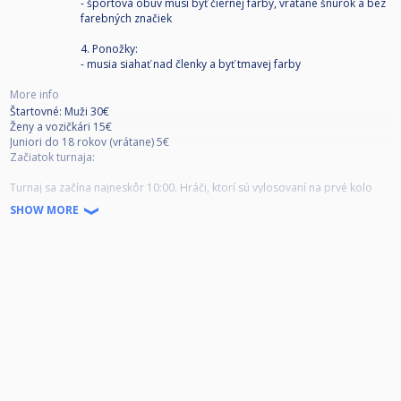
- športová obuv musí byť čiernej farby, vrátane šnúrok a bez
farebných značiek
4. Ponožky:
- musia siahať nad členky a byť tmavej farby
More info
Štartovné: Muži 30€
Ženy a vozičkári 15€
Juniori do 18 rokov (vrátane) 5€
Začiatok turnaja:
Turnaj sa začína najneskôr 10:00. Hráči, ktorí sú vylosovaní na prvé kolo
zápasov (rozlosovanie v piatok na obed) sú povinní byť pripravení na
SHOW MORE
začiatok zápasu 30 minút pred začiatkom turnaja (9:30).
Príchod na zápas:
Okrem prvého kola turnaja (začiatok najneskôr 10:00) je hráč povinný
sledovať výsledkový servis (dostupný online alebo priamo v klube na
počítači) tak, aby bol pripravený nastúpiť na zápas najneskôr 5 minút po
jeho vyhlásení.
Po vyhlásení zápasu je hráč povinný bezodkladne nastúpiť na zápas!
Neskorý príchod: