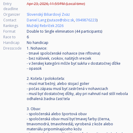
Entry
Apr 23, 2026, 11:59 PM (Local time)
deadline
Organizer
Slovenský Biliardový Zväz
Contact
Daniel Lang
(
sutaze@sbiz.sk
,
0949876223
)
Rankings
Mužský Rebríček 2026
Format
Double to Single elimination (44
participants
)
Race to
6
Handicap
No handicap
Dresscode
1. Nohavice:
- tmavé spoločenské nohavice (nie rifľovina)
- bez nášiviek, cvokov, našitých vreciek
- v ženskej kategórii môže byť sukňa v dostatočnej dĺžke
- opasok
2. Košeľa / polokošeľa:
- musí mať bežný, alebo stojací golier
- počas zápasu musí byť zastrčená v nohaviciach
- musí byť dostatočnej dĺžky, aby pri nahnutí nad stôl nebola
odhalená žiadna časť tela
3. Obuv:
- spoločenská alebo športová obuv
- spoločenská obuv musí byť tmavej farby (čierna,
tmavomodrá, tmavohnedá), vyrobená z kože alebo
materiálu pripomínajúceho kožu