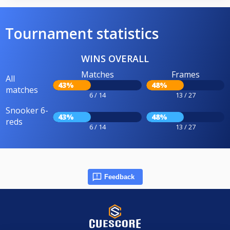
Tournament statistics
WINS OVERALL
Matches
Frames
All
43%
48%
matches
6 / 14
13 / 27
Snooker 6-
43%
48%
reds
6 / 14
13 / 27
Feedback