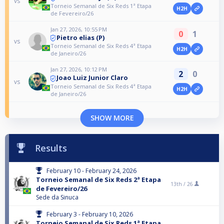
vs
Torneio Semanal de Six Reds 1ª Etapa
H2H
de Fevereiro/26
Jan 27, 2026, 10:55 PM
0
1
Pietro elias (P)
vs
Torneio Semanal de Six Reds 4ª Etapa
H2H
de Janeiro/26
Jan 27, 2026, 10:12 PM
2
0
Joao Luiz Junior Claro
vs
Torneio Semanal de Six Reds 4ª Etapa
H2H
de Janeiro/26
SHOW MORE
Results
February 10 - February 24, 2026
Torneio Semanal de Six Reds 2ª Etapa
13th /
26
de Fevereiro/26
Sede da Sinuca
February 3 - February 10, 2026
Torneio Semanal de Six Reds 1ª Etapa