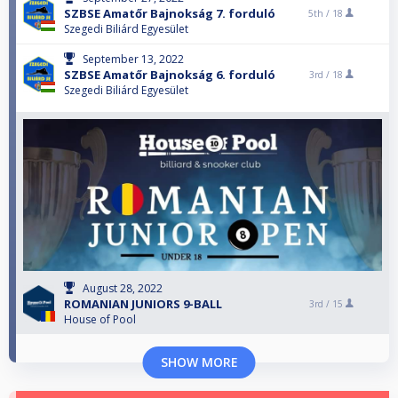
SZBSE Amatőr Bajnokság 7. forduló
5th /
18
Szegedi Biliárd Egyesület
September 13, 2022
SZBSE Amatőr Bajnokság 6. forduló
3rd /
18
Szegedi Biliárd Egyesület
August 28, 2022
ROMANIAN JUNIORS 9-BALL
3rd /
15
House of Pool
SHOW MORE