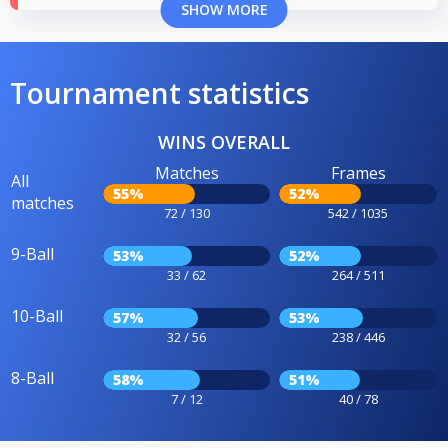
SHOW MORE
Tournament statistics
WINS OVERALL
Matches
Frames
All
55%
52%
matches
72 / 130
542 / 1035
9-Ball
53%
52%
33 / 62
264 / 511
10-Ball
57%
53%
32 / 56
238 / 446
8-Ball
58%
51%
7 / 12
40 / 78