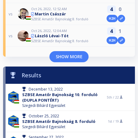
4
0
Oct 26, 2022, 12:52 AM
Martin Császár
vs
H2H
SZBSE Amatőr Bajnokság 8. forduló
4
1
Oct 26, 2022, 12:04 AM
László Lévai-Tót
vs
H2H
SZBSE Amatőr Bajnokság 8. forduló
SHOW MORE
Results
December 13, 2022
SZBSE Amatőr Bajnokság 10. forduló
5th /
22
(DUPLA PONTÉRT)
Szegedi Biliárd Egyesület
October 25, 2022
SZBSE Amatőr Bajnokság 8. forduló
1st /
19
Szegedi Biliárd Egyesület
September 27, 2022