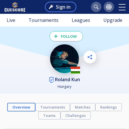
Sign in
Live
Tournaments
Leagues
Upgrade
FOLLOW
Roland Kun
Hungary
Overview
Tournaments
Matches
Rankings
Teams
Challenges