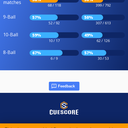
matches
68 / 118
399 / 792
9-Ball
57%
50%
52 / 92
307 / 613
10-Ball
59%
49%
10 / 17
62 / 126
8-Ball
67%
57%
6 / 9
30 / 53
Feedback
© 2015-2026 CueScore International