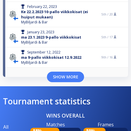
February 22, 2023
Ke 22.2.2023 10-pallo viikkokisat (ei
5th /
20
huiput mukaan)
MyBiljardi & Bar
January 23, 2023
ma 23.1.2023 9-pallo viikkokisat
5th /
17
MyBiljardi & Bar
September 12, 2022
ma 9-pallo viikkokisat 12.9.2022
9th /
16
MyBiljardi & Bar
SHOW MORE
Tournament statistics
WINS OVERALL
Matches
Frames
All
58%
50%