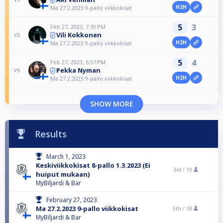
H2H
Ma 27.2.2023 9-pallo viikkokisat
5
3
Feb 27, 2023, 7:39 PM
Vili Kokkonen
vs
H2H
Ma 27.2.2023 9-pallo viikkokisat
5
4
Feb 27, 2023, 6:37 PM
Pekka Nyman
vs
H2H
Ma 27.2.2023 9-pallo viikkokisat
SHOW MORE
Results
March 1, 2023
Keskiviikkokisat 8-pallo 1.3.2023 (Ei
3rd /
19
huiput mukaan)
MyBiljardi & Bar
February 27, 2023
Ma 27.2.2023 9-pallo viikkokisat
5th /
18
MyBiljardi & Bar