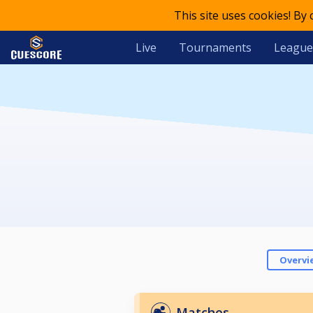
This site uses cookies! By
Live
Tournaments
League
Overvi
Matches