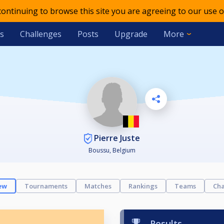
 continuing to browse this site you are agreeing to our use o
s
Challenges
Posts
Upgrade
More
Pierre Juste
Boussu, Belgium
ew
Tournaments
Matches
Rankings
Teams
Cha
Results