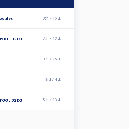
9th /
16
 poules
7th /
12
POOL D2 D3
9th /
15
3rd /
4
5th /
13
POOL D2 D3