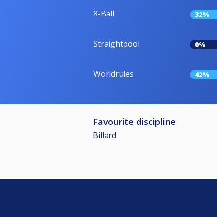
8-Ball
32%
Straightpool
0%
Worldrules
42%
Favourite discipline
Billard