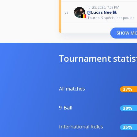
Jul 25, 2026, 7:38 PM
Lucas Nee 🎱
vs
Tournoi 9 spécial par poules
SHOW M
Tournament statis
All matches
37%
9-Ball
39%
International Rules
35%