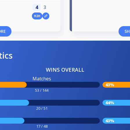
4
3
H2H
ORE
SH
tics
WINS OVERALL
Matches
43%
53 / 144
44%
20 / 51
43%
17 / 48