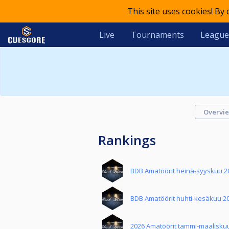
This site uses cookies! By
Live
Tournaments
League
Overvi
Rankings
BDB Amatöörit heinä-syyskuu 2
BDB Amatöörit huhti-kesäkuu 2
2026 Amatöörit tammi-maalisku