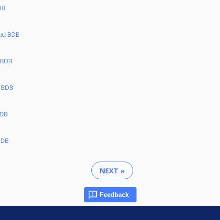
DB
kuu BDB
 BDB
u BDB
BDB
BDB
NEXT »
Feedback