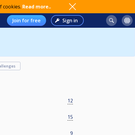
f cookies.
Read more..
Join for free
Sign in
allenges
12
15
9