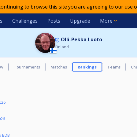
 continuing to browse this site you are agreeing to our use o
s
Challenges
Posts
Upgrade
More
Olli-Pekka Luoto
Finland
ew
Tournaments
Matches
Rankings
Teams
Ch
026
026
u BDB