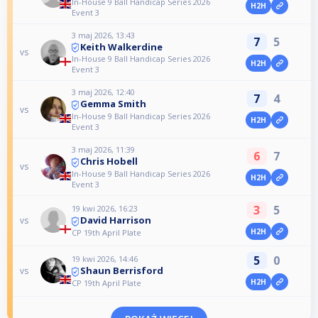
In-House 9 Ball Handicap Series 2026
H2H
Event 3
3 maj 2026, 13:43
7
5
Keith Walkerdine
vs
In-House 9 Ball Handicap Series 2026
H2H
Event 3
3 maj 2026, 12:40
7
4
Gemma Smith
vs
In-House 9 Ball Handicap Series 2026
H2H
Event 3
3 maj 2026, 11:39
6
7
Chris Hobell
vs
In-House 9 Ball Handicap Series 2026
H2H
Event 3
3
5
19 kwi 2026, 16:23
David Harrison
vs
H2H
CP 19th April Plate
5
0
19 kwi 2026, 14:46
Shaun Berrisford
vs
H2H
CP 19th April Plate