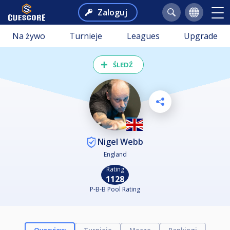
Zaloguj
Na żywo
Turnieje
Leagues
Upgrade
ŚLEDŹ
Nigel Webb
England
Rating
1128
P-B-B Pool Rating