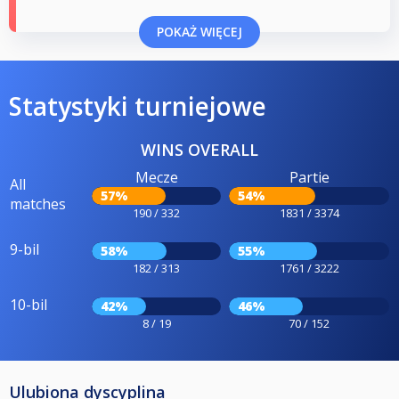
POKAŻ WIĘCEJ
Statystyki turniejowe
WINS OVERALL
Mecze
Partie
All
57%
54%
matches
190 / 332
1831 / 3374
9-bil
58%
55%
182 / 313
1761 / 3222
10-bil
42%
46%
8 / 19
70 / 152
Ulubiona dyscyplina