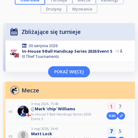
Overview
Turnieje
Mecze
Rankingi
Drużyny
Wyzwania
Zbliżające się turnieje
30 sierpnia 2026
In-House 9 Ball Handicap Series 2026 Event 5
14
El Thief Tournaments
POKAŻ WIĘCEJ
Mecze
3 maj 2026, 15:48
1
7
Mark 'chip' Williams
vs
In-House 9 Ball Handicap Series 2026
H2H
Event 3
3 maj 2026, 14:41
7
5
Matt Lock
vs