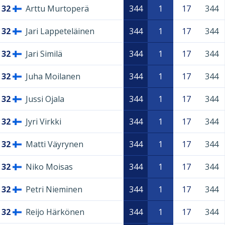
32
Arttu Murtoperä
344
1
17
344
32
Jari Lappeteläinen
344
1
17
344
32
Jari Similä
344
1
17
344
32
Juha Moilanen
344
1
17
344
32
Jussi Ojala
344
1
17
344
32
Jyri Virkki
344
1
17
344
32
Matti Väyrynen
344
1
17
344
32
Niko Moisas
344
1
17
344
32
Petri Nieminen
344
1
17
344
32
Reijo Härkönen
344
1
17
344