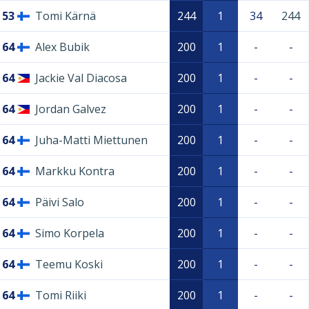
53
Tomi Kärnä
244
1
34
244
64
Alex Bubik
200
1
-
-
64
Jackie Val Diacosa
200
1
-
-
64
Jordan Galvez
200
1
-
-
64
Juha-Matti Miettunen
200
1
-
-
64
Markku Kontra
200
1
-
-
64
Päivi Salo
200
1
-
-
64
Simo Korpela
200
1
-
-
64
Teemu Koski
200
1
-
-
64
Tomi Riiki
200
1
-
-