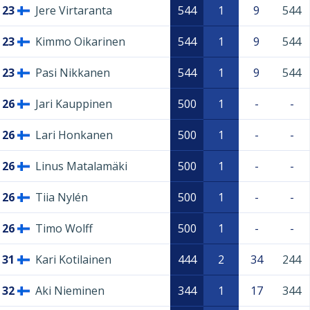
23
Jere Virtaranta
544
1
9
544
23
Kimmo Oikarinen
544
1
9
544
23
Pasi Nikkanen
544
1
9
544
26
Jari Kauppinen
500
1
-
-
26
Lari Honkanen
500
1
-
-
26
Linus Matalamäki
500
1
-
-
26
Tiia Nylén
500
1
-
-
26
Timo Wolff
500
1
-
-
31
Kari Kotilainen
444
2
34
244
32
Aki Nieminen
344
1
17
344