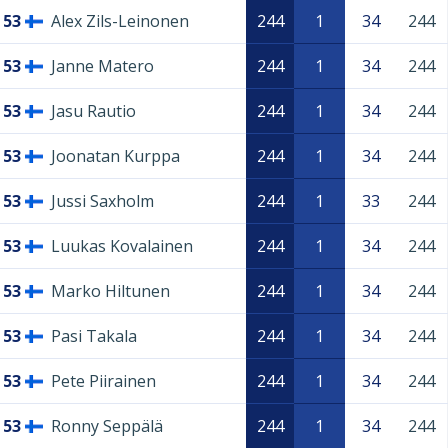
53
Alex Zils-Leinonen
244
1
34
244
53
Janne Matero
244
1
34
244
53
Jasu Rautio
244
1
34
244
53
Joonatan Kurppa
244
1
34
244
53
Jussi Saxholm
244
1
33
244
53
Luukas Kovalainen
244
1
34
244
53
Marko Hiltunen
244
1
34
244
53
Pasi Takala
244
1
34
244
53
Pete Piirainen
244
1
34
244
53
Ronny Seppälä
244
1
34
244