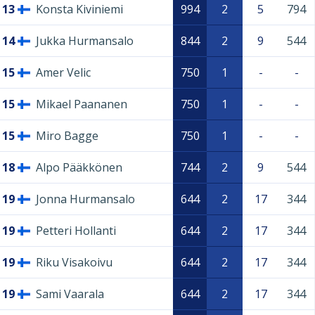
13
Konsta Kiviniemi
994
2
5
794
14
Jukka Hurmansalo
844
2
9
544
15
Amer Velic
750
1
-
-
15
Mikael Paananen
750
1
-
-
15
Miro Bagge
750
1
-
-
18
Alpo Pääkkönen
744
2
9
544
19
Jonna Hurmansalo
644
2
17
344
19
Petteri Hollanti
644
2
17
344
19
Riku Visakoivu
644
2
17
344
19
Sami Vaarala
644
2
17
344