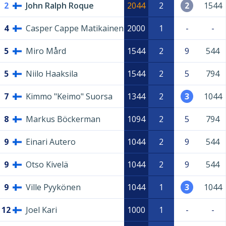
2
John Ralph Roque
2044
2
2
1544
4
Casper Cappe Matikainen
2000
1
-
-
5
Miro Mård
1544
2
9
544
5
Niilo Haaksila
1544
2
5
794
7
Kimmo "Keimo" Suorsa
1344
2
3
1044
8
Markus Böckerman
1094
2
5
794
9
Einari Autero
1044
2
9
544
9
Otso Kivelä
1044
2
9
544
9
Ville Pyykönen
1044
1
3
1044
12
Joel Kari
1000
1
-
-