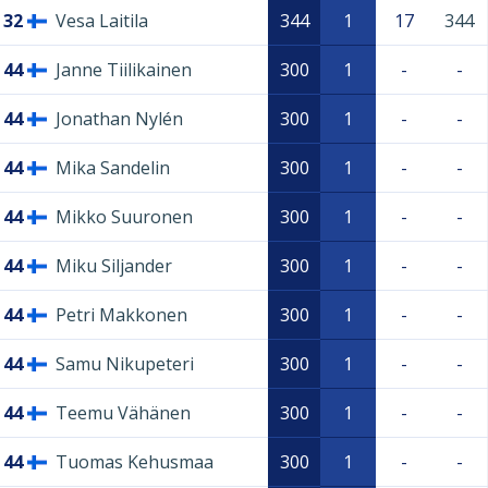
32
Vesa Laitila
344
1
17
344
44
Janne Tiilikainen
300
1
-
-
44
Jonathan Nylén
300
1
-
-
44
Mika Sandelin
300
1
-
-
44
Mikko Suuronen
300
1
-
-
44
Miku Siljander
300
1
-
-
44
Petri Makkonen
300
1
-
-
44
Samu Nikupeteri
300
1
-
-
44
Teemu Vähänen
300
1
-
-
44
Tuomas Kehusmaa
300
1
-
-