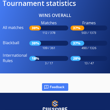
Tournament statistics
WINS OVERALL
Matches
Frames
All matches
30%
37%
112 / 378
503 / 1373
Blackball
30%
37%
109 / 361
490 / 1326
International
18%
28%
Rules
3 / 17
13 / 47
Feedback