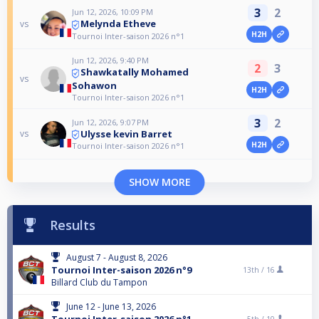
3
2
Jun 12, 2026, 10:09 PM
Melynda Etheve
vs
H2H
Tournoi Inter-saison 2026 n°1
Jun 12, 2026, 9:40 PM
2
3
Shawkatally Mohamed
vs
Sohawon
H2H
Tournoi Inter-saison 2026 n°1
3
2
Jun 12, 2026, 9:07 PM
Ulysse kevin Barret
vs
H2H
Tournoi Inter-saison 2026 n°1
SHOW MORE
Results
August 7 - August 8, 2026
Tournoi Inter-saison 2026 n°9
13th /
16
Billard Club du Tampon
June 12 - June 13, 2026
Tournoi Inter-saison 2026 n°1
5th /
10