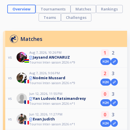
Overview
Tournaments
Matches
Rankings
Teams
Challenges
Matches
1
2
Aug 7, 2026, 10:26 PM
Jaysand ANCHARUZ
vs
H2H
Tournoi Inter-saison 2026 n°9
2
3
Aug 7, 2026, 9:06 PM
Noémie Mussard
vs
H2H
Tournoi Inter-saison 2026 n°9
0
3
Jun 12, 2026, 11:55 PM
Yan Ludovic Ratsimandresy
vs
H2H
Tournoi Inter-saison 2026 n°1
0
3
Jun 12, 2026, 11:27 PM
Evan Judith
vs
H2H
Tournoi Inter-saison 2026 n°1