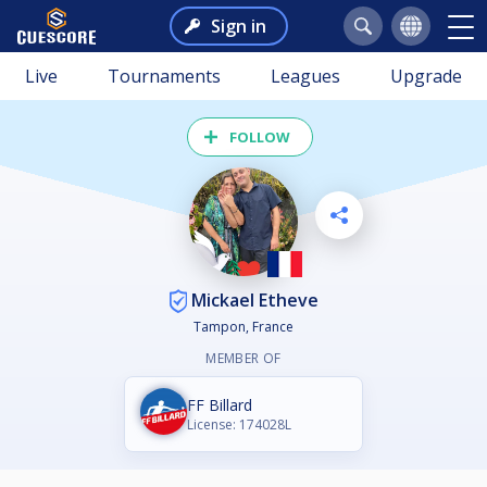
Sign in
Live
Tournaments
Leagues
Upgrade
FOLLOW
Mickael Etheve
Tampon, France
MEMBER OF
FF Billard
License: 174028L