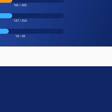
165 / 405
147 / 356
18 / 49
e