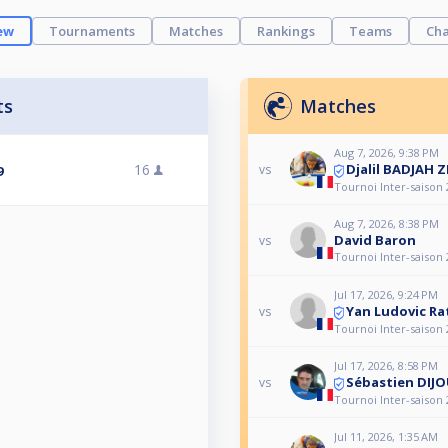
ew
Tournaments
Matches
Rankings
Teams
Cha
ts
Matches
Aug 7, 2026, 9:38 PM
Djalil BADJAH Z
16
vs
9
Tournoi Inter-saison
Aug 7, 2026, 8:38 PM
David Baron
vs
Tournoi Inter-saison
Jul 17, 2026, 9:24 PM
Yan Ludovic R
vs
Tournoi Inter-saison
Jul 17, 2026, 8:58 PM
Sébastien DIJ
vs
Tournoi Inter-saison
Jul 11, 2026, 1:35 AM