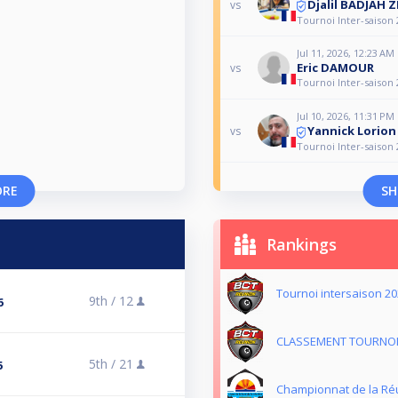
Djalil BADJAH Z
vs
Tournoi Inter-saison
Jul 11, 2026, 12:23 AM
Eric DAMOUR
vs
Tournoi Inter-saison
Jul 10, 2026, 11:31 PM
Yannick Lorion
vs
Tournoi Inter-saison
ORE
SH
Rankings
Tournoi intersaison 2
9th /
12
6
CLASSEMENT TOURNOI
5th /
21
5
Championnat de la Réu