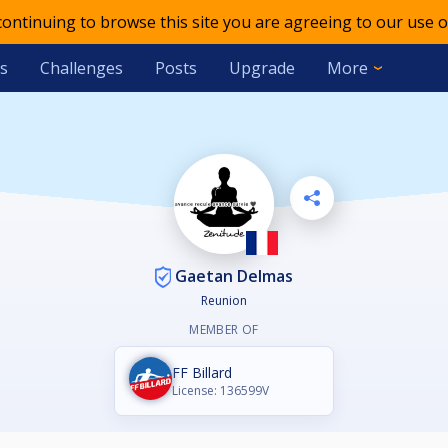
 continuing to browse this site you are agreeing to our use o
s
Challenges
Posts
Upgrade
More
Gaetan Delmas
Reunion
MEMBER OF
FF Billard
License: 136599V