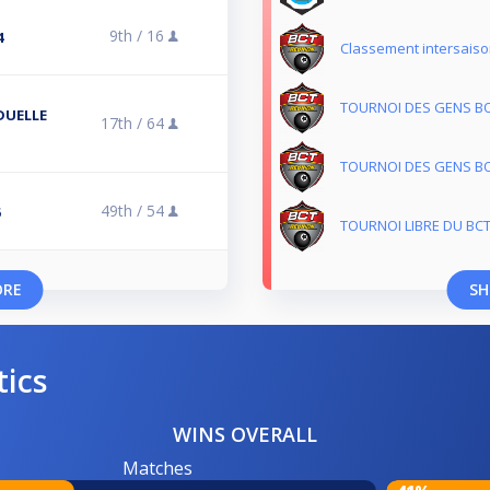
9th /
16
4
Classement intersaiso
TOURNOI DES GENS BO
DUELLE
17th /
64
TOURNOI DES GENS BO
49th /
54
TOURNOI LIBRE DU BCT
ORE
SH
tics
WINS OVERALL
Matches