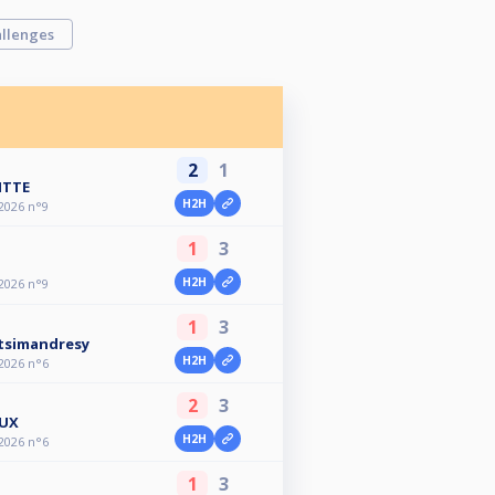
llenges
2
1
ITTE
H2H
 2026 n°9
1
3
H2H
 2026 n°9
1
3
atsimandresy
H2H
 2026 n°6
2
3
OUX
H2H
 2026 n°6
1
3