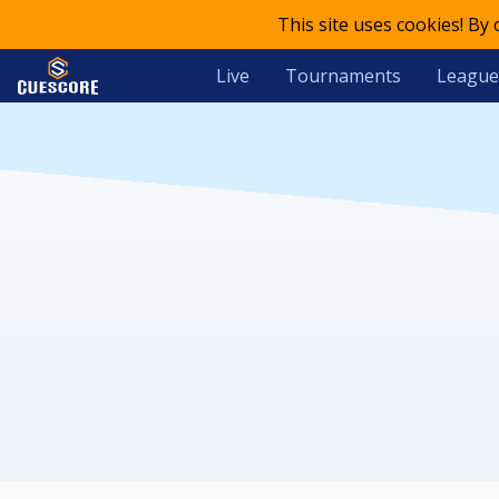
This site uses cookies! By
Live
Tournaments
League