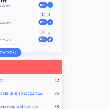
ITTE
H2H
 2026 n°5
2
1
H2H
 2026 n°5
0
3
H2H
 2026 n°5
OW MORE
12
026
35
S DES GENS BONS 2025/2026
53
nion individuel 2025/2026