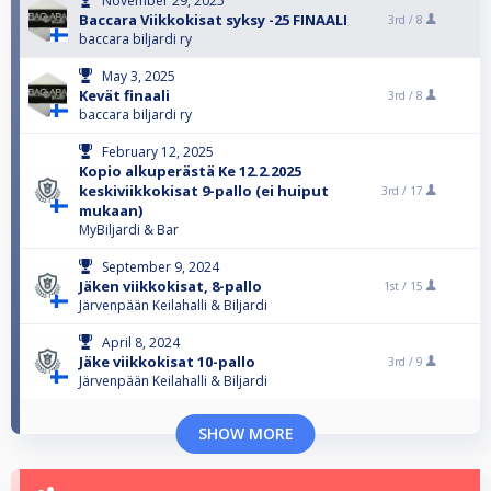
November 29, 2025
Baccara Viikkokisat syksy -25 FINAALI
3rd /
8
baccara biljardi ry
May 3, 2025
Kevät finaali
3rd /
8
baccara biljardi ry
February 12, 2025
Kopio alkuperästä Ke 12.2.2025
keskiviikkokisat 9-pallo (ei huiput
3rd /
17
mukaan)
MyBiljardi & Bar
September 9, 2024
Jäken viikkokisat, 8-pallo
1st /
15
Järvenpään Keilahalli & Biljardi
April 8, 2024
Jäke viikkokisat 10-pallo
3rd /
9
Järvenpään Keilahalli & Biljardi
SHOW MORE