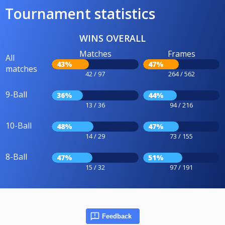
Tournament statistics
WINS OVERALL
Matches
Frames
All
43%
47%
matches
42 / 97
264 / 562
9-Ball
36%
44%
13 / 36
94 / 216
10-Ball
48%
47%
14 / 29
73 / 155
8-Ball
47%
51%
15 / 32
97 / 191
Feedback