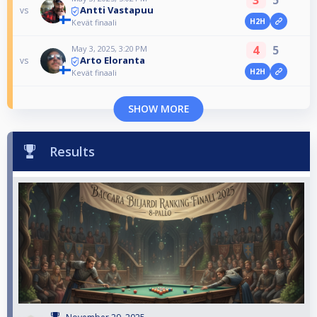
Antti Vastapuu
vs
H2H
Kevät finaali
4
5
May 3, 2025, 3:20 PM
Arto Eloranta
vs
H2H
Kevät finaali
SHOW MORE
Results