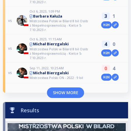
7.10.2023 r.
Oct 6, 2023, 1:09 PM
3
1
Barbara Kałuża
vs
Mistrzostwa Polski w Bilard 8 bil Osób
H2H
z Niepełnosprawnością - Kielce 5-
7.10.2023 r.
Oct 6, 2023, 11:15 AM
4
0
Michał Bierzgalski
vs
Mistrzostwa Polski w Bilard 8 bil Osób
H2H
z Niepełnosprawnością - Kielce 5-
7.10.2023 r.
0
4
Sep 11, 2022, 10:25 AM
Michał Bierzgalski
vs
H2H
Mistrzostwa Polski ON - 2022 : 9 bil
SHOW MORE
Results