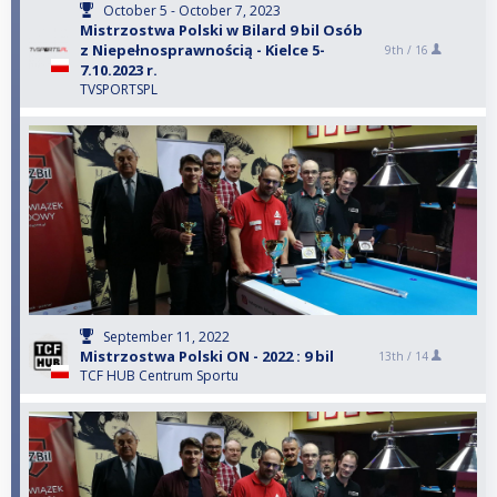
October 5 - October 7, 2023
Mistrzostwa Polski w Bilard 9 bil Osób
z Niepełnosprawnością - Kielce 5-
9th /
16
7.10.2023 r.
TVSPORTSPL
September 11, 2022
Mistrzostwa Polski ON - 2022 : 9 bil
13th /
14
TCF HUB Centrum Sportu