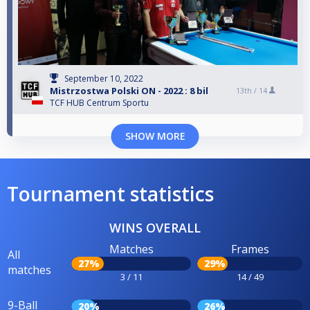
September 10, 2022
Mistrzostwa Polski ON - 2022 : 8 bil
13th /
14
TCF HUB Centrum Sportu
SHOW MORE
Tournament statistics
WINS OVERALL
Matches
Frames
All
27%
29%
matches
3 / 11
14 / 49
9-Ball
20%
26%