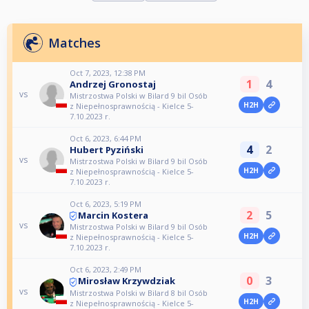
Matches
Oct 7, 2023, 12:38 PM
1
4
Andrzej Gronostaj
vs
Mistrzostwa Polski w Bilard 9 bil Osób
H2H
z Niepełnosprawnością - Kielce 5-
7.10.2023 r.
Oct 6, 2023, 6:44 PM
4
2
Hubert Pyziński
vs
Mistrzostwa Polski w Bilard 9 bil Osób
H2H
z Niepełnosprawnością - Kielce 5-
7.10.2023 r.
Oct 6, 2023, 5:19 PM
2
5
Marcin Kostera
vs
Mistrzostwa Polski w Bilard 9 bil Osób
H2H
z Niepełnosprawnością - Kielce 5-
7.10.2023 r.
Oct 6, 2023, 2:49 PM
0
3
Mirosław Krzywdziak
vs
Mistrzostwa Polski w Bilard 8 bil Osób
H2H
z Niepełnosprawnością - Kielce 5-