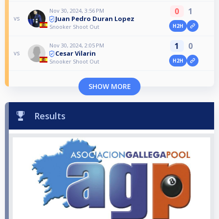
0
1
Nov 30, 2024, 3:56 PM
Juan Pedro Duran Lopez
vs
H2H
Snooker Shoot Out
1
0
Nov 30, 2024, 2:05 PM
Cesar Vilarin
vs
H2H
Snooker Shoot Out
SHOW MORE
Results