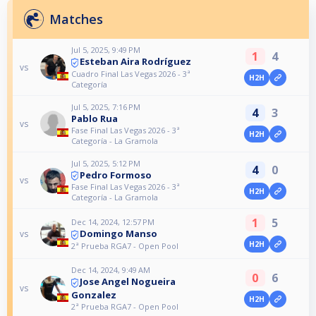
Matches
Jul 5, 2025, 9:49 PM
1
4
Esteban Aira Rodríguez
vs
Cuadro Final Las Vegas 2026 - 3ª
H2H
Categoría
Jul 5, 2025, 7:16 PM
4
3
Pablo Rua
vs
Fase Final Las Vegas 2026 - 3ª
H2H
Categoría - La Gramola
Jul 5, 2025, 5:12 PM
4
0
Pedro Formoso
vs
Fase Final Las Vegas 2026 - 3ª
H2H
Categoría - La Gramola
1
5
Dec 14, 2024, 12:57 PM
Domingo Manso
vs
H2H
2ª Prueba RGA7 - Open Pool
Dec 14, 2024, 9:49 AM
0
6
Jose Angel Nogueira
vs
Gonzalez
H2H
2ª Prueba RGA7 - Open Pool