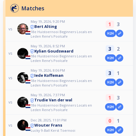
Matches
May 19, 2026, 9:20 PM
1
3
Bert Alting
vs
18e Huistoernooi Beginners Locals en
H2H
Leden Rene’s Poolcafe
May 19, 2026, 8:52 PM
3
2
Kylian Goudswaard
vs
18e Huistoernooi Beginners Locals en
H2H
Leden Rene’s Poolcafe
May 19, 2026, 8:06 PM
3
1
Iede Koffeman
vs
18e Huistoernooi Beginners Locals en
H2H
Leden Rene’s Poolcafe
May 19, 2026, 7:37 PM
1
3
Trudie Van der wal
vs
18e Huistoernooi Beginners Locals en
H2H
Leden Rene’s Poolcafe
0
1
Dec 28, 2025, 11:01 PM
Wouter Frans
vs
H2H
Lucky 9-Ball Kerst Toernooi