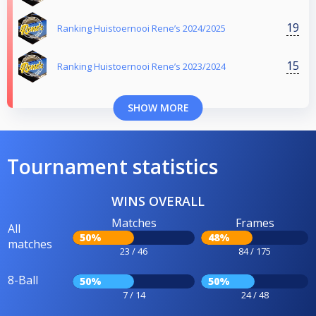
19
Ranking Huistoernooi Rene’s 2024/2025
15
Ranking Huistoernooi Rene’s 2023/2024
SHOW MORE
Tournament statistics
WINS OVERALL
Matches
Frames
All
50%
48%
matches
23 / 46
84 / 175
8-Ball
50%
50%
7 / 14
24 / 48