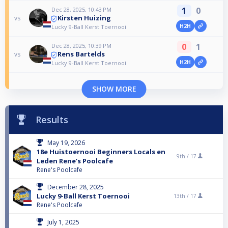
1
0
Dec 28, 2025, 10:43 PM
Kirsten Huizing
vs
H2H
Lucky 9-Ball Kerst Toernooi
0
1
Dec 28, 2025, 10:39 PM
Rens Bartelds
vs
H2H
Lucky 9-Ball Kerst Toernooi
SHOW MORE
Results
May 19, 2026
18e Huistoernooi Beginners Locals en
9th /
17
Leden Rene’s Poolcafe
Rene's Poolcafe
December 28, 2025
Lucky 9-Ball Kerst Toernooi
13th /
17
Rene's Poolcafe
July 1, 2025