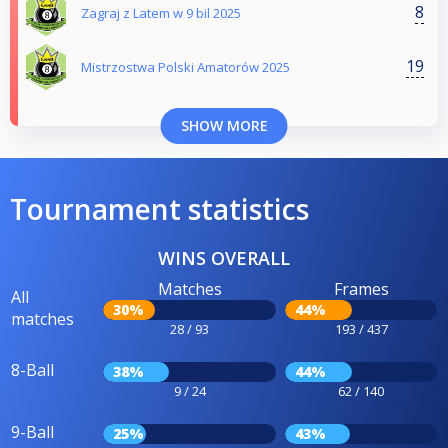
8
Zagraj z Latem w 9 bil 2025
19
Mistrzostwa Polski Amatorów 2025
SHOW MORE
Tournament statistics
WINS OVERALL
Matches
Frames
All
30%
44%
matches
28 / 93
193 / 437
8-Ball
38%
44%
9 / 24
62 / 140
9-Ball
25%
43%