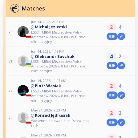
Matches
Jun 14, 2026, 2:03 PM
2
4
Michał Jezierski
vs
LSSB - MIRAI Mistrzostwa Polski
H2H
Amatorów 2026 w 8 bil - IV turniej
eliminacyjny
Jun 14, 2026, 1:18 PM
4
2
Oleksandr Savchuk
vs
LSSB - MIRAI Mistrzostwa Polski
H2H
Amatorów 2026 w 8 bil - IV turniej
eliminacyjny
Jun 14, 2026, 11:06 AM
2
4
Piotr Wasiak
vs
LSSB - MIRAI Mistrzostwa Polski
H2H
Amatorów 2026 w 8 bil - IV turniej
eliminacyjny
May 21, 2026, 9:33 PM
2
2
Konrad Jędrusiak
vs
Wiosenne polowanie na Dziewiątkę
H2H
nr.6
May 21, 2026, 9:08 PM
2
2