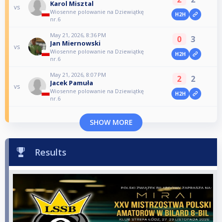
Karol Misztal
vs
Wiosenne polowanie na Dziewiątkę
H2H
nr.6
May 21, 2026, 8:36 PM
0
3
Jan Miernowski
vs
Wiosenne polowanie na Dziewiątkę
H2H
nr.6
May 21, 2026, 8:07 PM
2
2
Jacek Pamuła
vs
Wiosenne polowanie na Dziewiątkę
H2H
nr.6
SHOW MORE
Results