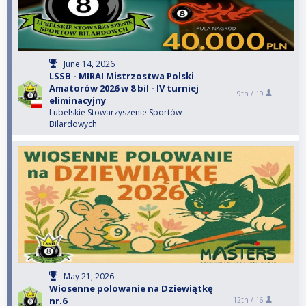
June 14, 2026
LSSB - MIRAI Mistrzostwa Polski
Amatorów 2026 w 8 bil - IV turniej
9th /
19
eliminacyjny
Lubelskie Stowarzyszenie Sportów
Bilardowych
May 21, 2026
Wiosenne polowanie na Dziewiątkę
nr.6
12th /
16