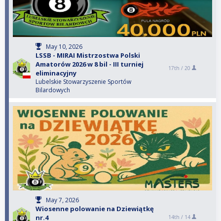
May 10, 2026
LSSB - MIRAI Mistrzostwa Polski
Amatorów 2026 w 8 bil - III turniej
17th /
20
eliminacyjny
Lubelskie Stowarzyszenie Sportów
Bilardowych
May 7, 2026
Wiosenne polowanie na Dziewiątkę
nr.4
14th /
14