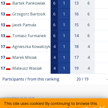
13
Bartek Pankowiak
6
1
13
6
13
Grzegorz Bartosik
6
1
16
6
13
Jacek Pamuła
6
1
15
6
13
Tomasz Furmanek
6
1
14
6
17
Agnieszka Kowalczyk
4
1
18
4
17
Marek Misiak
4
1
17
4
17
Mateusz Wasiak
4
1
19
4
Participants / from this ranking
20 / 19
-
Last modified: 15.04.2026
This site uses cookies! By continuing to browse this