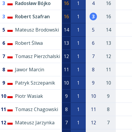
3
Radosław Bójko
16
1
4
16
3
Robert Szafran
16
1
3
16
5
Mateusz Brodowski
14
1
5
14
6
Robert Śliwa
13
1
6
13
7
Tomasz Pierzchalski
12
1
7
12
8
Jawor Marcin
11
1
8
11
9
Patryk Szczepanik
10
1
9
10
10
Piotr Wasiak
9
1
10
9
11
Tomasz Chagowski
8
1
11
8
12
Mateusz Jarzynka
7
1
12
7