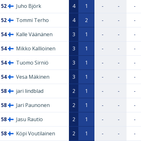
52
Juho Björk
4
1
-
-
-
52
Tommi Terho
4
2
-
-
-
54
Kalle Väänänen
3
1
-
-
-
54
Mikko Kallioinen
3
1
-
-
-
54
Tuomo Sirniö
3
1
-
-
-
54
Vesa Mäkinen
3
1
-
-
-
58
jari lindblad
2
1
-
-
-
58
Jari Paunonen
2
1
-
-
-
58
Jasu Rautio
2
1
-
-
-
58
Köpi Voutilainen
2
1
-
-
-