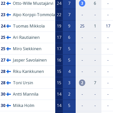
22
Otto-Wille Mustajärvi
24
7
3
6
-
23
Alpo Korppi-Tommola
22
7
-
-
-
24
Tuomas Mikkola
19
9
25
1
17
25
Ari Rautiainen
17
6
-
-
-
25
Miro Siekkinen
17
5
-
-
-
27
Jasper Savolainen
16
5
-
-
-
28
Riku Kankkunen
15
4
-
-
-
28
Toni Ursin
15
3
2
7
-
30
Antti Mannila
14
2
-
-
-
30
Miika Holm
14
5
-
-
-