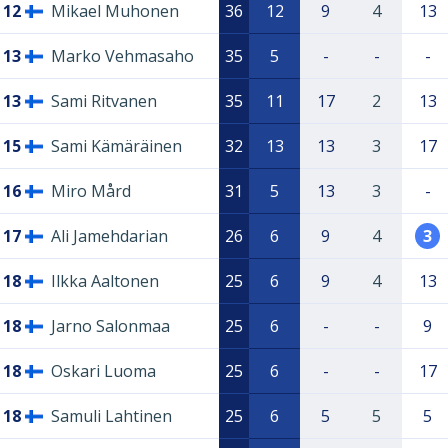
12
Mikael Muhonen
36
12
9
4
13
13
Marko Vehmasaho
35
5
-
-
-
13
Sami Ritvanen
35
11
17
2
13
15
Sami Kämäräinen
32
13
13
3
17
16
Miro Mård
31
5
13
3
-
17
Ali Jamehdarian
26
6
9
4
3
18
Ilkka Aaltonen
25
6
9
4
13
18
Jarno Salonmaa
25
6
-
-
9
18
Oskari Luoma
25
6
-
-
17
18
Samuli Lahtinen
25
6
5
5
5