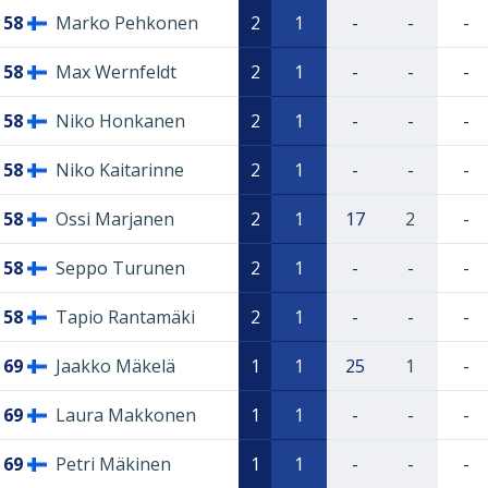
58
Marko Pehkonen
2
1
-
-
-
58
Max Wernfeldt
2
1
-
-
-
58
Niko Honkanen
2
1
-
-
-
58
Niko Kaitarinne
2
1
-
-
-
58
Ossi Marjanen
2
1
17
2
-
58
Seppo Turunen
2
1
-
-
-
58
Tapio Rantamäki
2
1
-
-
-
69
Jaakko Mäkelä
1
1
25
1
-
69
Laura Makkonen
1
1
-
-
-
69
Petri Mäkinen
1
1
-
-
-