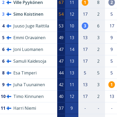
2
Ville Pyykönen
67
11
1
8
2
3
Simo Koistinen
54
12
17
2
5
4
Juuso Juge Raittila
53
10
3
6
17
5
Emmi Oravainen
49
13
13
3
9
6
Joni Luomanen
47
14
17
2
9
6
Samuli Kaidesoja
47
13
17
2
5
8
Esa Timperi
44
13
5
5
5
9
Juha Tuunainen
42
11
13
3
1
10
Timo Kinnunen
40
12
17
2
13
11
Harri Niemi
37
9
-
-
-