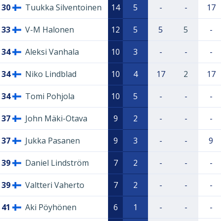
30
Tuukka Silventoinen
14
5
-
-
17
33
V-M Halonen
12
5
5
5
-
34
Aleksi Vanhala
10
3
-
-
-
34
Niko Lindblad
10
4
17
2
17
34
Tomi Pohjola
10
5
-
-
-
37
John Mäki-Otava
9
2
-
-
-
37
Jukka Pasanen
9
3
-
-
9
39
Daniel Lindström
7
2
-
-
-
39
Valtteri Vaherto
7
2
-
-
-
41
Aki Pöyhönen
6
1
-
-
-