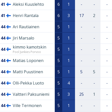
41
Aleksi Kuuslehto
6
1
-
-
-
41
Henri Rantala
6
3
17
2
-
44
Ari Rautiainen
5
1
-
-
-
44
Jiri Marsalo
5
1
-
-
-
kimmo kamotskin
44
5
1
-
-
-
Pool Junkies Porvoo
44
Matias Loponen
5
1
-
-
-
44
Matti Puustinen
5
1
5
5
-
44
Olli-Pekka Luoto
5
4
-
-
-
44
Valtteri Paksuniemi
5
3
25
1
-
44
Ville Termonen
5
1
-
-
-