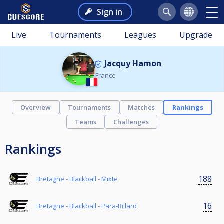
Sign in
Live
Tournaments
Leagues
Upgrade
Jacquy Hamon
France
Overview
Tournaments
Matches
Rankings
Teams
Challenges
Rankings
188
Bretagne - Blackball - Mixte
16
Bretagne - Blackball - Para-Billard