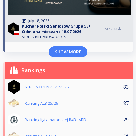
July 18, 2026
Puchar Polski Seniorów Grupa 55+
29th /
33
Odmiana mieszana 18.07.2026
STREFA BILLIARDS&DARTS
SHOW MORE
Rankings
83
STREFA OPEN 2025/2026
87
Ranking ALB 25/26
29
Ranking ligi amatorskiej B4BILARD
56