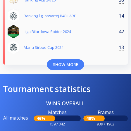
Ranking ALB 24/25
14
Ranking ligi otwartej B4BILARD
42
Liga Bilardowa Spider 2024
13
Maria Sirbud Cup 2024
SHOW MORE
Tournament statistics
WINS OVERALL
Matches
Frames
All matches
46%
48%
159 / 342
939 / 1962