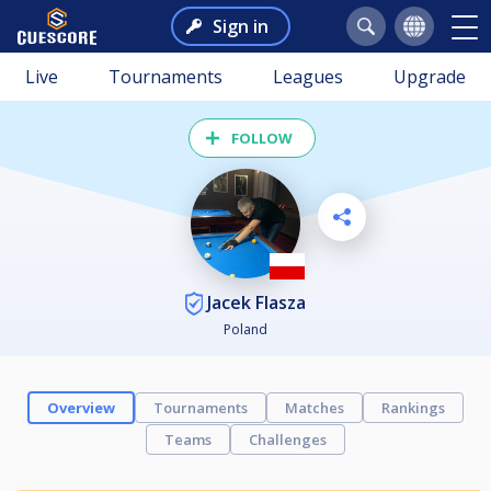
Sign in
Live
Tournaments
Leagues
Upgrade
FOLLOW
Jacek Flasza
Poland
Overview
Tournaments
Matches
Rankings
Teams
Challenges