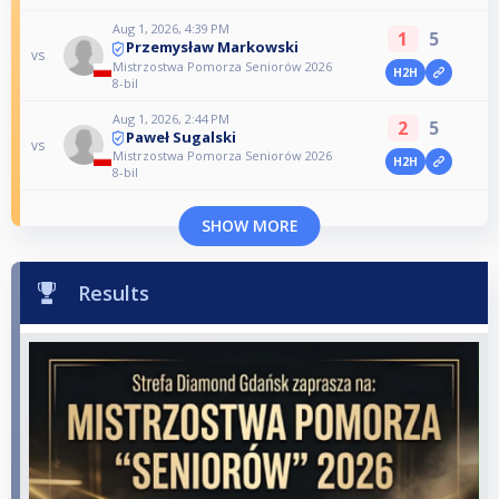
Aug 1, 2026, 4:39 PM
1
5
Przemysław Markowski
vs
Mistrzostwa Pomorza Seniorów 2026
H2H
8-bil
Aug 1, 2026, 2:44 PM
2
5
Paweł Sugalski
vs
Mistrzostwa Pomorza Seniorów 2026
H2H
8-bil
SHOW MORE
Results