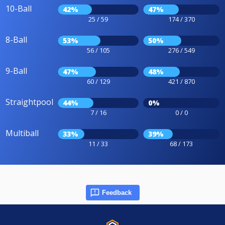
10-Ball
42%
47%
25 / 59
174 / 370
8-Ball
53%
50%
56 / 105
276 / 549
9-Ball
47%
48%
60 / 129
421 / 870
Straightpool
44%
0%
7 / 16
0 / 0
Multiball
33%
39%
11 / 33
68 / 173
Feedback