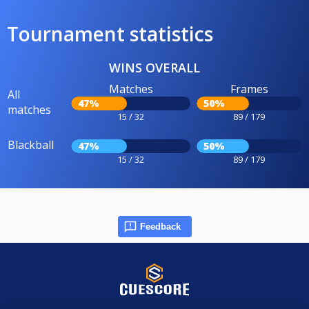
Tournament statistics
WINS OVERALL
Matches
Frames
All
47%
50%
matches
15 / 32
89 / 179
Blackball
47%
50%
15 / 32
89 / 179
Feedback