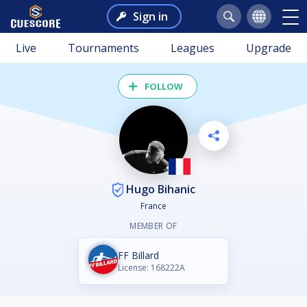
Sign in
Live
Tournaments
Leagues
Upgrade
FOLLOW
Hugo Bihanic
France
MEMBER OF
FF Billard
License: 168222A