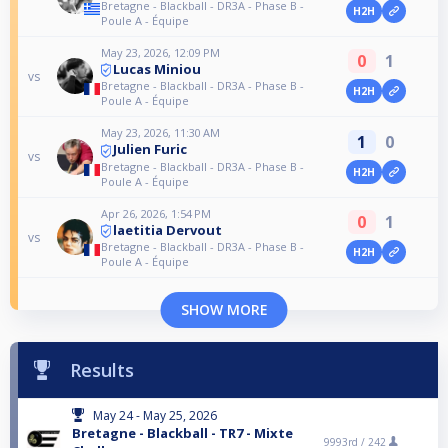
Bretagne - Blackball - DR3A - Phase B -
H2H
Poule A - Équipe
May 23, 2026, 12:09 PM
0
1
Lucas Miniou
vs
Bretagne - Blackball - DR3A - Phase B -
H2H
Poule A - Équipe
May 23, 2026, 11:30 AM
1
0
Julien Furic
vs
Bretagne - Blackball - DR3A - Phase B -
H2H
Poule A - Équipe
Apr 26, 2026, 1:54 PM
0
1
laetitia Dervout
vs
Bretagne - Blackball - DR3A - Phase B -
H2H
Poule A - Équipe
SHOW MORE
Results
May 24 - May 25, 2026
Bretagne - Blackball - TR7 - Mixte
9993rd /
242