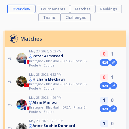
Overview
Tournaments
Matches
Rankings
Teams
Challenges
Matches
May 23, 2026, 5:02 PM
0
1
Peter Armstead
vs
Bretagne - Blackball - DR3A - Phase B -
H2H
Poule A - Équipe
May 23, 2026, 4:52 PM
0
1
Hicham Mekkawi
vs
Bretagne - Blackball - DR3A - Phase B -
H2H
Poule A - Équipe
May 23, 2026, 1:29 PM
1
0
Alain Miniou
vs
Bretagne - Blackball - DR3A - Phase B -
H2H
Poule A - Équipe
May 23, 2026, 12:51 PM
1
0
Anne Sophie Donnard
vs