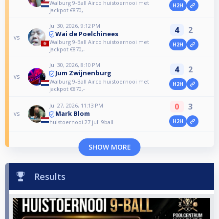
Walburg 9-Ball Airco huistoernooi met
H2H
jackpot €870,-
Jul 30, 2026, 9:12 PM
4
2
Wai de Poelchinees
vs
Walburg 9-Ball Airco huistoernooi met
H2H
jackpot €870,-
Jul 30, 2026, 8:10 PM
4
2
Jum Zwijnenburg
vs
Walburg 9-Ball Airco huistoernooi met
H2H
jackpot €870,-
0
3
Jul 27, 2026, 11:13 PM
Mark Blom
vs
H2H
huistoernooi 27 juli 9ball
SHOW MORE
Results