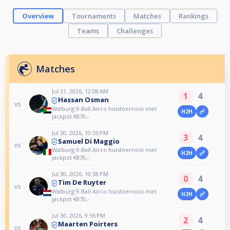
Overview
Tournaments
Matches
Rankings
Teams
Challenges
Matches
Jul 31, 2026, 12:08 AM
1
4
Hassan Osman
vs
Walburg 9-Ball Airco huistoernooi met
H2H
jackpot €870,-
Jul 30, 2026, 10:55 PM
3
4
Samuel Di Maggio
vs
Walburg 9-Ball Airco huistoernooi met
H2H
jackpot €870,-
Jul 30, 2026, 10:38 PM
0
4
Tim De Ruyter
vs
Walburg 9-Ball Airco huistoernooi met
H2H
jackpot €870,-
Jul 30, 2026, 9:56 PM
2
4
Maarten Poirters
vs