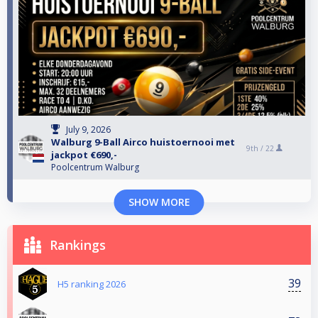
July 9, 2026
Walburg 9-Ball Airco huistoernooi met
9th /
22
jackpot €690,-
Poolcentrum Walburg
SHOW MORE
Rankings
39
H5 ranking 2026