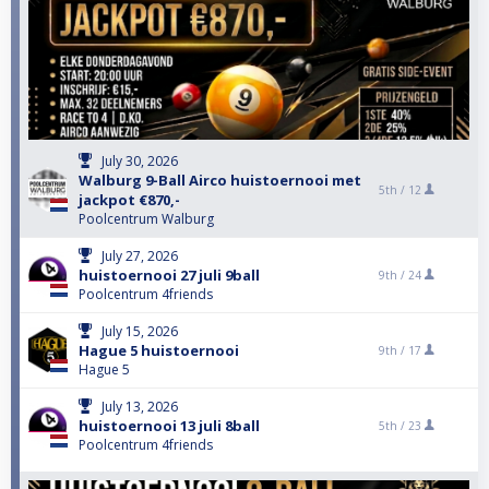
July 30, 2026
Walburg 9-Ball Airco huistoernooi met
5th /
12
jackpot €870,-
Poolcentrum Walburg
July 27, 2026
huistoernooi 27 juli 9ball
9th /
24
Poolcentrum 4friends
July 15, 2026
Hague 5 huistoernooi
9th /
17
Hague 5
July 13, 2026
huistoernooi 13 juli 8ball
5th /
23
Poolcentrum 4friends