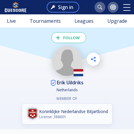
Sign in
Live
Tournaments
Leagues
Upgrade
FOLLOW
Erik Uildriks
Netherlands
MEMBER OF
Koninklijke Nederlandse Biljartbond
License: 388601