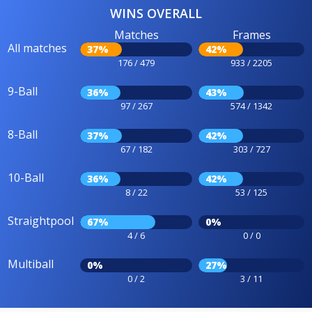
WINS OVERALL
Matches
Frames
All matches
37%
42%
176 / 479
933 / 2205
9-Ball
36%
43%
97 / 267
574 / 1342
8-Ball
37%
42%
67 / 182
303 / 727
10-Ball
36%
42%
8 / 22
53 / 125
Straightpool
67%
0%
4 / 6
0 / 0
Multiball
0%
27%
0 / 2
3 / 11