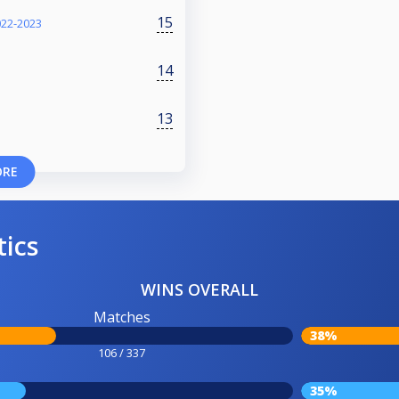
15
22-2023
14
13
ORE
tics
WINS OVERALL
Matches
38%
106 / 337
35%