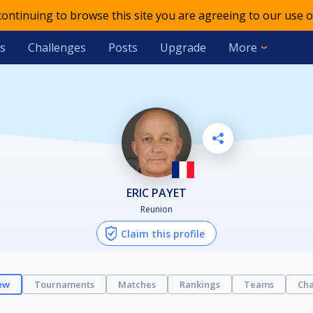
 continuing to browse this site you are agreeing to our use o
s
Challenges
Posts
Upgrade
More
ERIC PAYET
Reunion
Claim this profile
ew
Tournaments
Matches
Rankings
Teams
Cha