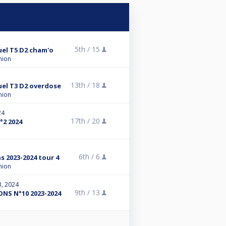
5th /
15
el T5 D2 cham'o
nion
13th /
18
el T3 D2 overdose
nion
24
17th /
20
2 2024
6th /
6
 2023-2024 tour 4
nion
3, 2024
9th /
13
NS N°10 2023-2024