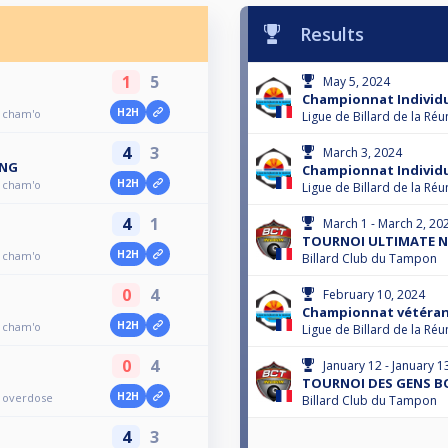
Results
1
5
May 5, 2024
Championnat Individu
H2H
2 cham'o
Ligue de Billard de la Réu
4
3
March 3, 2024
ONG
Championnat Individu
H2H
2 cham'o
Ligue de Billard de la Réu
4
1
March 1 - March 2, 20
TOURNOI ULTIMATE N°
H2H
2 cham'o
Billard Club du Tampon
0
4
February 10, 2024
Championnat vétérans
H2H
2 cham'o
Ligue de Billard de la Réu
0
4
January 12 - January 1
TOURNOI DES GENS BO
H2H
2 overdose
Billard Club du Tampon
4
3