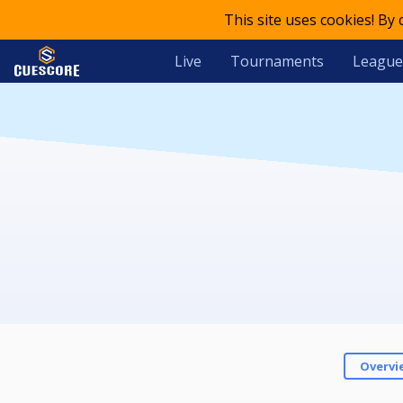
This site uses cookies! By
Live
Tournaments
League
Overvi