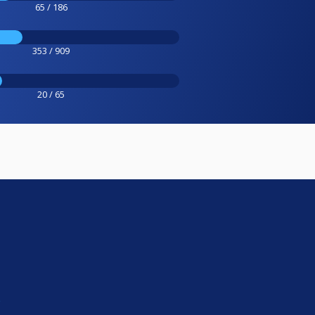
65 / 186
353 / 909
20 / 65
e