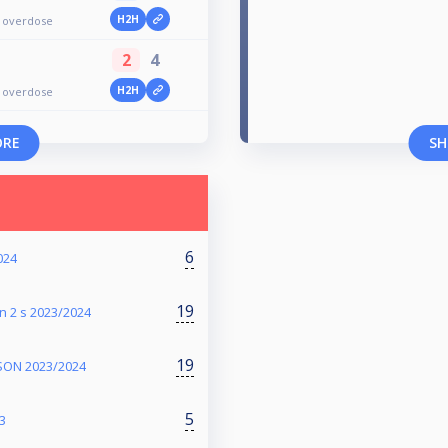
H2H
2 overdose
2
4
H2H
2 overdose
ORE
SH
6
024
19
n 2 s 2023/2024
19
SON 2023/2024
5
3