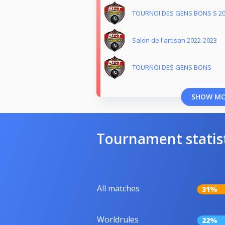
TOURNOI DES GENS BONS S 20
Salon de l'artisan 2022-2023
TOURNOI DES GENS BONS
SHOW M
Tournament statis
All matches
31%
Worldrules
22%