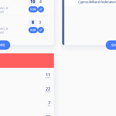
10
4
Cyprus Billiard Federatio
LL A’
H2H
AFE
8
3
LL A’
H2H
AFE
ORE
SH
11
22
7