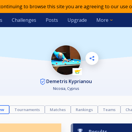
 continuing to browse this site you are agreeing to our use o
s
Challenges
Posts
Upgrade
More
Demetris Kyprianou
Nicosia, Cyprus
ew
Tournaments
Matches
Rankings
Teams
Cha
Results