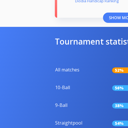
Diodia Handicap Ranking
SHOW M
Tournament statis
All matches
52%
10-Ball
56%
9-Ball
38%
Straightpool
54%