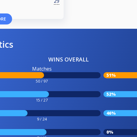
29
ORE
tics
WINS OVERALL
Matches
51%
50 / 97
52%
15 / 27
46%
9 / 24
0%