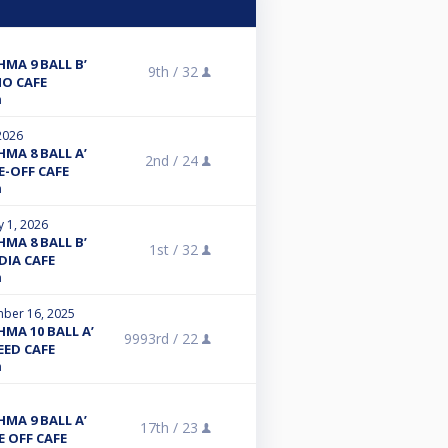
ΜΑ 9 BALL B’
9th /
32
NO CAFE
n
2026
ΜΑ 8 BALL A’
2nd /
24
E-OFF CAFE
n
y 1, 2026
ΜΑ 8 BALL B’
1st /
32
DIA CAFE
n
ber 16, 2025
ΜΑ 10 BALL A’
9993rd /
22
EED CAFE
n
ΜΑ 9 BALL A’
17th /
23
E OFF CAFE