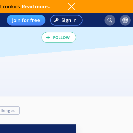
f cookies.
Read more..
Join for free
Sign in
FOLLOW
llenges