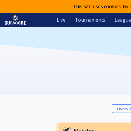
This site uses cookies! By
Live
Tournaments
League
Overvi
Matches