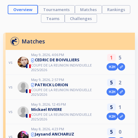
Overview
Tournaments
Matches
Rankings
Teams
Challenges
Matches
May 9, 2026, 4:06 PM
1
5
CEDRIC DE BOIVILLIERS
vs
COUPE DE LA REUNION INDIVIDUELLE
H2H
2025/2026
May 9, 2026, 2:57 PM
5
2
PATRICK LORION
vs
COUPE DE LA REUNION INDIVIDUELLE
H2H
2025/2026
May 9, 2026, 12:45 PM
5
1
Mickael RIVIERE
vs
COUPE DE LA REUNION INDIVIDUELLE
H2H
2025/2026
May 8, 2026, 4:23 PM
5
0
Jaysand ANCHARUZ
vs