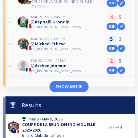
COUPE DE LA REUNION INDIVIDUELLE
H2H
2025/2026
4
5
Mar 29, 2026, 1:45 PM
Raphaël Grondin
vs
H2H
BB_REUNION TR5_MIXTE_25/26
5
2
Mar 28, 2026, 4:51 PM
Mickael Etheve
vs
H2H
BB_REUNION TR5_MIXTE_25/26
2
5
Feb 22, 2026, 1:01 PM
Archad Joomun
vs
H2H
BB_REUNION TR4_MIXTE_25/26
SHOW MORE
Results
May 8 - May 9, 2026
COUPE DE LA REUNION INDIVIDUELLE
5th /
64
2025/2026
Billard Club du Tampon