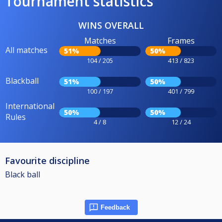
Tournament statistics
WINS OVERALL
Matches
Frames
All matches
51%
50%
104 / 205
413 / 823
Blackball
51%
50%
100 / 197
401 / 799
International
50%
50%
Rules
4 / 8
12 / 24
Favourite discipline
Black ball
Feedback