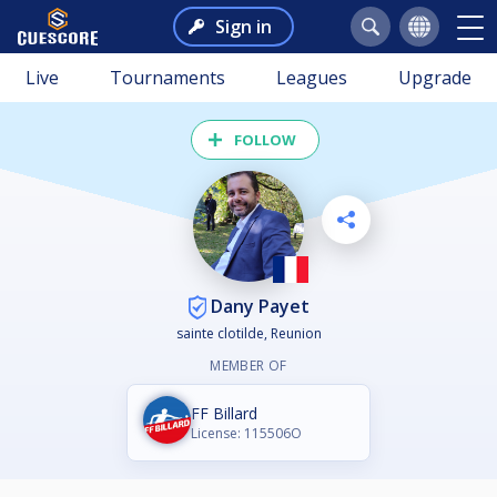
Sign in
Live
Tournaments
Leagues
Upgrade
FOLLOW
Dany Payet
sainte clotilde, Reunion
MEMBER OF
FF Billard
License: 115506O