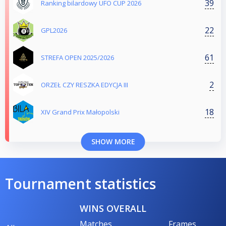
39
Ranking bilardowy UFO CUP 2026
22
GPL2026
61
STREFA OPEN 2025/2026
2
ORZEŁ CZY RESZKA EDYCJA III
18
XIV Grand Prix Małopolski
SHOW MORE
Tournament statistics
WINS OVERALL
Matches
Frames