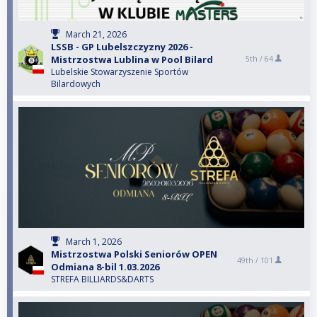
March 21, 2026
LSSB - GP Lubelszczyzny 2026 -
Mistrzostwa Lublina w Pool Bilard
5th /
64
Lubelskie Stowarzyszenie Sportów
Bilardowych
March 1, 2026
Mistrzostwa Polski Seniorów OPEN
49th /
101
Odmiana 8-bil 1.03.2026
STREFA BILLIARDS&DARTS