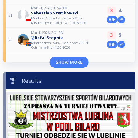
Mar 21, 2026, 11:42 AM
3
4
Sebastian Szymkowski
vs
LSSB - GP Lubelszczyzny 2026 -
H2H
Mistrzostwa Lublina w Pool Bilard
Mar 1, 2026, 2:31 PM
3
5
Rafal Stepnik
vs
Mistrzostwa Polski Seniorów OPEN
H2H
Odmiana 8-bil 1.03.2026
SHOW MORE
Results