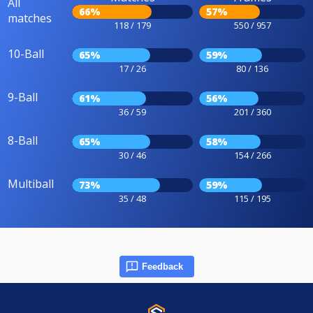
All
66%
57%
matches
118 / 179
550 / 957
10-Ball
65%
59%
17 / 26
80 / 136
9-Ball
61%
56%
36 / 59
201 / 360
8-Ball
65%
58%
30 / 46
154 / 266
Multiball
73%
59%
35 / 48
115 / 195
Feedback