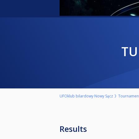
T
UFOklub bilardowy Nowy Sącz
Tournamen
Results