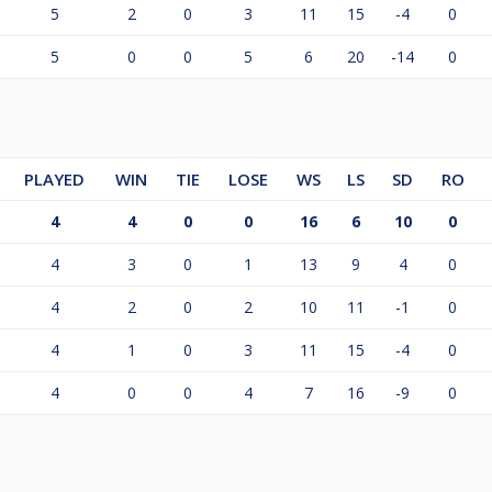
t., miejsca 49 i niżej-4 pkt.
5
2
0
3
11
15
-4
0
je :
5
0
0
5
6
20
-14
0
ieju listopadowym zawodnikom zostaną podsumowane punkty 
cach w tabeli decydują punkty, frekwencja, ilość wygranych 
PLAYED
WIN
TIE
LOSE
WS
LS
SD
RO
ficjalne przepisy dostępne na stronie PZBil. Nad zawodami 
o 10 turniejach:
4
4
0
0
16
6
10
0
4
3
0
1
13
9
4
0
4
2
0
2
10
11
-1
0
4
1
0
3
11
15
-4
0
4
0
0
4
7
16
-9
0
026 wynosi: 20000zł