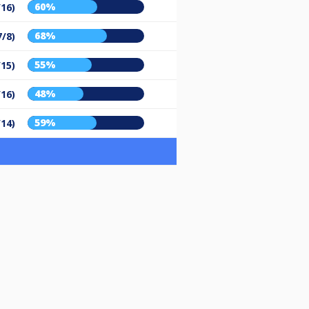
60%
/16)
68%
7/8)
55%
/15)
48%
/16)
59%
/14)