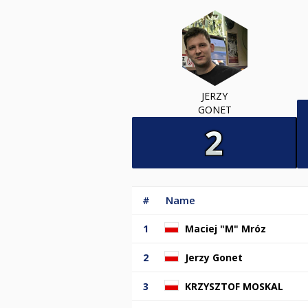
JERZY
GONET
#
Name
1
Maciej "M" Mróz
2
Jerzy Gonet
3
KRZYSZTOF MOSKAL