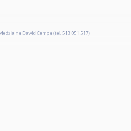
edzialna Dawid Cempa (tel. 513 051 517)
:
k
czyk
z Bednarek
każda chętna osoba po uiszczeniu wpisowego w kwocie 60zł 
kluczając zawodników:
rwsza 20 rankingu
szystkie lata)