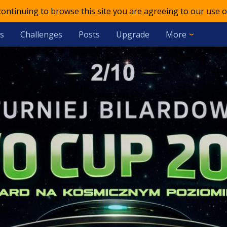
 continuing to browse this site you are agreeing to our use o
s
Challenges
Posts
Upgrade
More