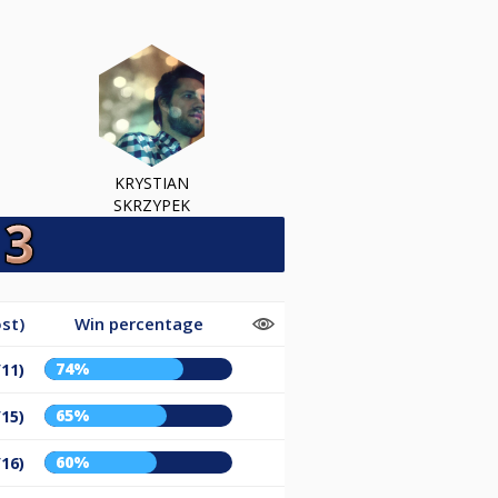
KRYSTIAN
SKRZYPEK
st)
Win percentage
74%
/11)
65%
/15)
60%
/16)