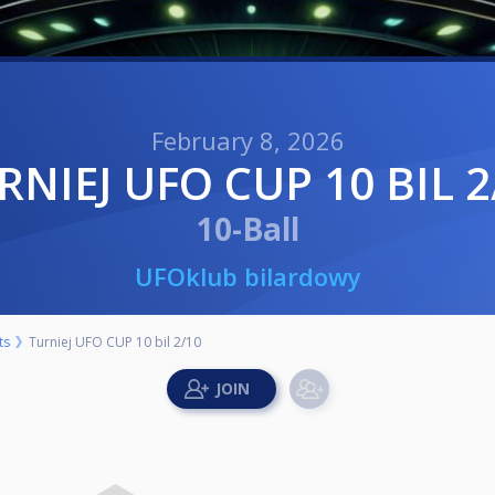
February 8, 2026
URNIEJ UFO CUP 10 BIL 2
10-Ball
UFOklub bilardowy
ts
Turniej UFO CUP 10 bil 2/10