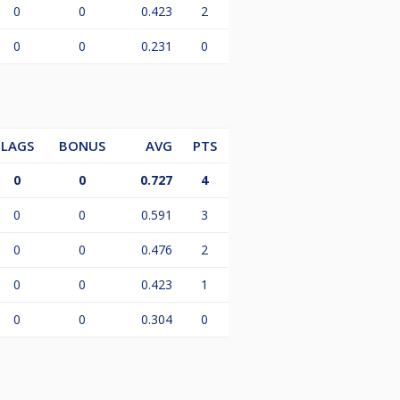
0
0
0.423
2
0
0
0.231
0
z wszystkich 10 turniejów. O
turniejów lub miejsc najwyżej
LAGS
BONUS
AVG
PTS
będzie czuwał sędzia.
0
0
0.727
4
0
0
0.591
3
0
0
0.476
2
0
0
0.423
1
0
0
0.304
0