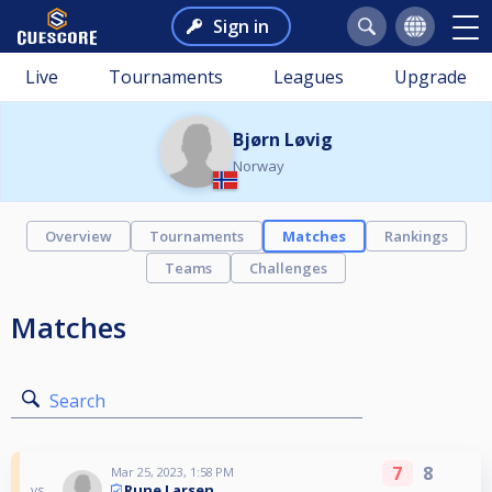
Sign in
Live
Tournaments
Leagues
Upgrade
Bjørn Løvig
Norway
Overview
Tournaments
Matches
Rankings
Teams
Challenges
Matches
Search
7
8
Mar 25, 2023, 1:58 PM
Rune Larsen
vs