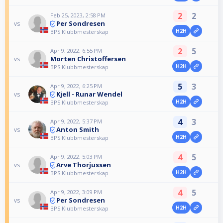
2
2
Feb 25, 2023, 2:58 PM
Per Sondresen
vs
H2H
BPS Klubbmesterskap
2
5
Apr 9, 2022, 6:55 PM
Morten Christoffersen
vs
H2H
BPS Klubbmesterskap
5
3
Apr 9, 2022, 6:25 PM
Kjell - Runar Wendel
vs
H2H
BPS Klubbmesterskap
4
3
Apr 9, 2022, 5:37 PM
Anton Smith
vs
H2H
BPS Klubbmesterskap
4
5
Apr 9, 2022, 5:03 PM
Arve Thorjussen
vs
H2H
BPS Klubbmesterskap
4
5
Apr 9, 2022, 3:09 PM
Per Sondresen
vs
H2H
BPS Klubbmesterskap