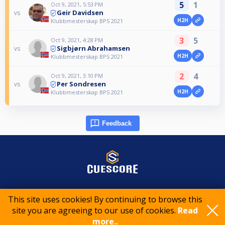
5
1
Oct 9, 2021, 5:53 PM
Geir Davidsen
vs
H2H
Klubbmesterskap BPS 2021
3
5
Oct 9, 2021, 4:28 PM
Sigbjørn Abrahamsen
vs
H2H
Klubbmesterskap BPS 2021
2
4
Oct 9, 2021, 3:10 PM
Per Sondresen
vs
H2H
Klubbmesterskap BPS 2021
Feedback
© 2015-2026 CueScore International
This site uses cookies! By continuing to browse this
site you are agreeing to our use of cookies.
Read
more..
Cookie policy
Privacy policy
Terms of service