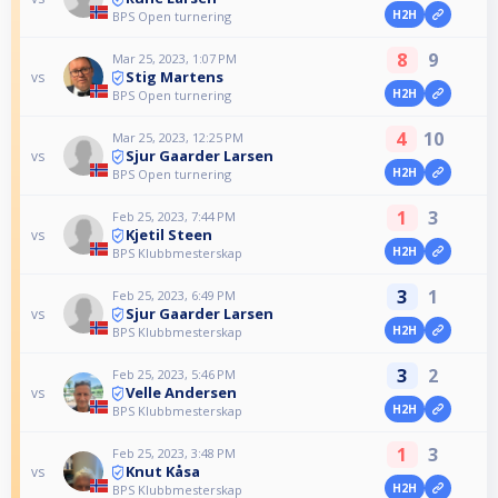
H2H
BPS Open turnering
8
9
Mar 25, 2023, 1:07 PM
Stig Martens
vs
H2H
BPS Open turnering
4
10
Mar 25, 2023, 12:25 PM
Sjur Gaarder Larsen
vs
H2H
BPS Open turnering
1
3
Feb 25, 2023, 7:44 PM
Kjetil Steen
vs
H2H
BPS Klubbmesterskap
3
1
Feb 25, 2023, 6:49 PM
Sjur Gaarder Larsen
vs
H2H
BPS Klubbmesterskap
3
2
Feb 25, 2023, 5:46 PM
Velle Andersen
vs
H2H
BPS Klubbmesterskap
1
3
Feb 25, 2023, 3:48 PM
Knut Kåsa
vs
H2H
BPS Klubbmesterskap