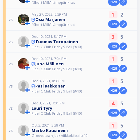
H2H
"Short Milk" lämppärikisat
1
2
May 27, 2022, 6:59 PM
Ossi Marjanen
vs
H2H
"Short Milk" lämppärikisat
3
5
Dec 10, 2021, 8:17 PM
Tuomas Toropainen
vs
H2H
Fidel C Club Friday 9 Ball (9/10)
1
5
Dec 10, 2021, 7:04 PM
Juha Mällinen
vs
H2H
Fidel C Club Friday 9 Ball (9/10)
1
5
Dec 3, 2021, 8:33 PM
Pasi Kakkonen
vs
H2H
Fidel C Club Friday 9 Ball (8/10)
4
5
Dec 3, 2021, 7:01 PM
Lauri Tyry
vs
H2H
Fidel C Club Friday 9 Ball (8/10)
1
5
Oct 3, 2021, 3:38 PM
Marko Kuusniemi
vs
H2H
Groovetown Jack viikkokilpailu 10