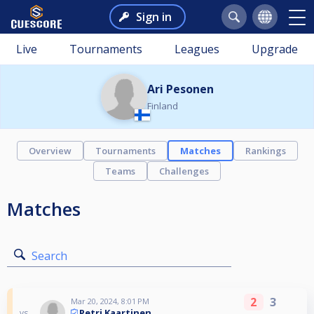
Sign in
Live
Tournaments
Leagues
Upgrade
Ari Pesonen
Finland
Overview
Tournaments
Matches
Rankings
Teams
Challenges
Matches
Search
2
3
Mar 20, 2024, 8:01 PM
Petri Kaartinen
vs