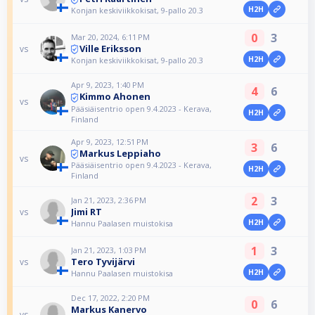
H2H
Konjan keskiviikkokisat, 9-pallo 20.3
0
3
Mar 20, 2024, 6:11 PM
Ville Eriksson
vs
H2H
Konjan keskiviikkokisat, 9-pallo 20.3
Apr 9, 2023, 1:40 PM
4
6
Kimmo Ahonen
vs
Pääsiäisentrio open 9.4.2023 - Kerava,
H2H
Finland
Apr 9, 2023, 12:51 PM
3
6
Markus Leppiaho
vs
Pääsiäisentrio open 9.4.2023 - Kerava,
H2H
Finland
2
3
Jan 21, 2023, 2:36 PM
Jimi RT
vs
H2H
Hannu Paalasen muistokisa
1
3
Jan 21, 2023, 1:03 PM
Tero Tyvijärvi
vs
H2H
Hannu Paalasen muistokisa
Dec 17, 2022, 2:20 PM
0
6
Markus Kanervo
vs