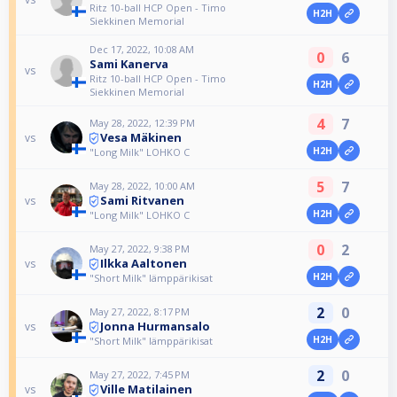
Ritz 10-ball HCP Open - Timo
H2H
Siekkinen Memorial
Dec 17, 2022, 10:08 AM
0
6
Sami Kanerva
vs
Ritz 10-ball HCP Open - Timo
H2H
Siekkinen Memorial
4
7
May 28, 2022, 12:39 PM
Vesa Mäkinen
vs
H2H
"Long Milk" LOHKO C
5
7
May 28, 2022, 10:00 AM
Sami Ritvanen
vs
H2H
"Long Milk" LOHKO C
0
2
May 27, 2022, 9:38 PM
Ilkka Aaltonen
vs
H2H
"Short Milk" lämppärikisat
2
0
May 27, 2022, 8:17 PM
Jonna Hurmansalo
vs
H2H
"Short Milk" lämppärikisat
2
0
May 27, 2022, 7:45 PM
Ville Matilainen
vs