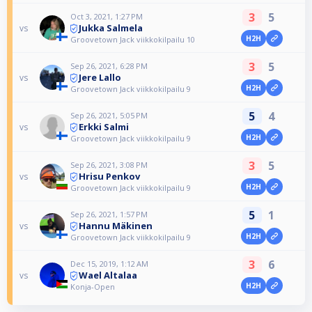
3
5
Oct 3, 2021, 1:27 PM
Jukka Salmela
vs
H2H
Groovetown Jack viikkokilpailu 10
3
5
Sep 26, 2021, 6:28 PM
Jere Lallo
vs
H2H
Groovetown Jack viikkokilpailu 9
5
4
Sep 26, 2021, 5:05 PM
Erkki Salmi
vs
H2H
Groovetown Jack viikkokilpailu 9
3
5
Sep 26, 2021, 3:08 PM
Hrisu Penkov
vs
H2H
Groovetown Jack viikkokilpailu 9
5
1
Sep 26, 2021, 1:57 PM
Hannu Mäkinen
vs
H2H
Groovetown Jack viikkokilpailu 9
3
6
Dec 15, 2019, 1:12 AM
Wael Altalaa
vs
H2H
Konja-Open