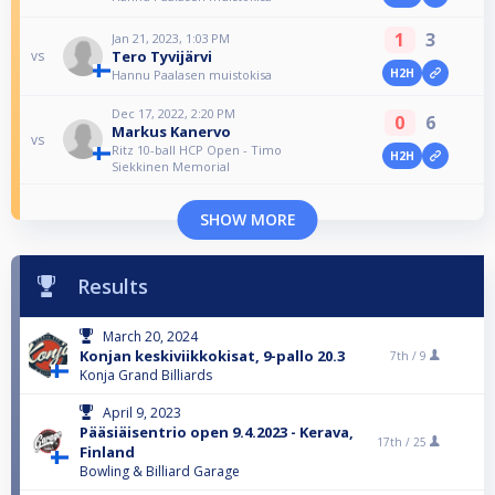
1
3
Jan 21, 2023, 1:03 PM
Tero Tyvijärvi
vs
H2H
Hannu Paalasen muistokisa
Dec 17, 2022, 2:20 PM
0
6
Markus Kanervo
vs
Ritz 10-ball HCP Open - Timo
H2H
Siekkinen Memorial
SHOW MORE
Results
March 20, 2024
Konjan keskiviikkokisat, 9-pallo 20.3
7th /
9
Konja Grand Billiards
April 9, 2023
Pääsiäisentrio open 9.4.2023 - Kerava,
17th /
25
Finland
Bowling & Billiard Garage