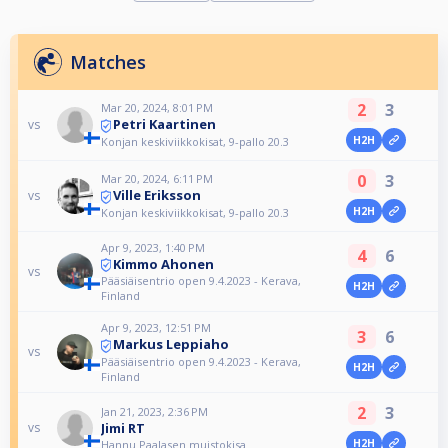
Matches
2
3
Mar 20, 2024, 8:01 PM
Petri Kaartinen
vs
H2H
Konjan keskiviikkokisat, 9-pallo 20.3
0
3
Mar 20, 2024, 6:11 PM
Ville Eriksson
vs
H2H
Konjan keskiviikkokisat, 9-pallo 20.3
Apr 9, 2023, 1:40 PM
4
6
Kimmo Ahonen
vs
Pääsiäisentrio open 9.4.2023 - Kerava,
H2H
Finland
Apr 9, 2023, 12:51 PM
3
6
Markus Leppiaho
vs
Pääsiäisentrio open 9.4.2023 - Kerava,
H2H
Finland
2
3
Jan 21, 2023, 2:36 PM
Jimi RT
vs
H2H
Hannu Paalasen muistokisa