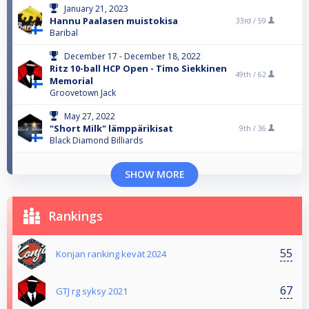
January 21, 2023
Hannu Paalasen muistokisa
33rd /
59
Baribal
December 17 - December 18, 2022
Ritz 10-ball HCP Open - Timo Siekkinen
49th /
62
Memorial
Groovetown Jack
May 27, 2022
"Short Milk" lämppärikisat
9th /
36
Black Diamond Billiards
SHOW MORE
Rankings
55
Konjan ranking kevät 2024
67
GTJ rg syksy 2021