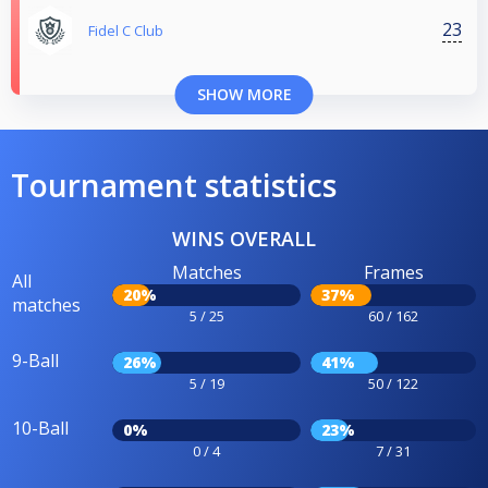
23
Fidel C Club
SHOW MORE
Tournament statistics
WINS OVERALL
Matches
Frames
All
20%
37%
matches
5 / 25
60 / 162
9-Ball
26%
41%
5 / 19
50 / 122
10-Ball
0%
23%
0 / 4
7 / 31