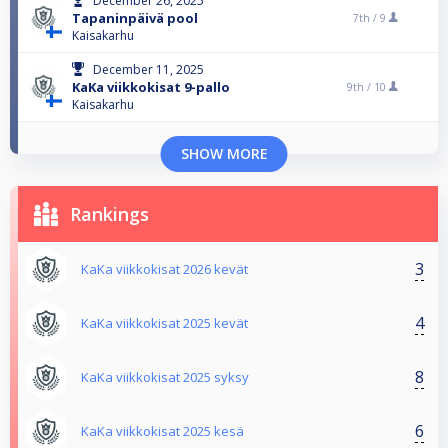
December 26, 2025
Tapaninpäivä pool
7th /
9
Kaisakarhu
December 11, 2025
KaKa viikkokisat 9-pallo
9th /
10
Kaisakarhu
SHOW MORE
Rankings
3
KaKa viikkokisat 2026 kevät
4
KaKa viikkokisat 2025 kevät
8
KaKa viikkokisat 2025 syksy
6
KaKa viikkokisat 2025 kesä