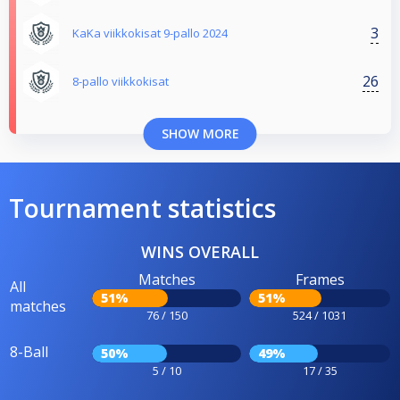
3
KaKa viikkokisat 9-pallo 2024
26
8-pallo viikkokisat
SHOW MORE
Tournament statistics
WINS OVERALL
Matches
Frames
All
51%
51%
matches
76 / 150
524 / 1031
8-Ball
50%
49%
5 / 10
17 / 35