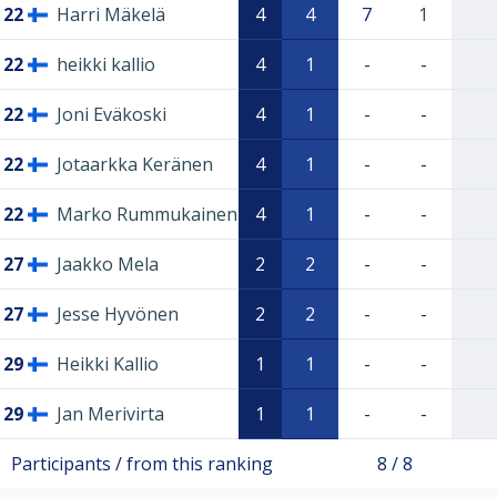
22
Harri Mäkelä
4
4
7
1
22
heikki kallio
4
1
-
-
22
Joni Eväkoski
4
1
-
-
22
Jotaarkka Keränen
4
1
-
-
22
Marko Rummukainen
4
1
-
-
27
Jaakko Mela
2
2
-
-
27
Jesse Hyvönen
2
2
-
-
29
Heikki Kallio
1
1
-
-
29
Jan Merivirta
1
1
-
-
Participants / from this ranking
8 / 8