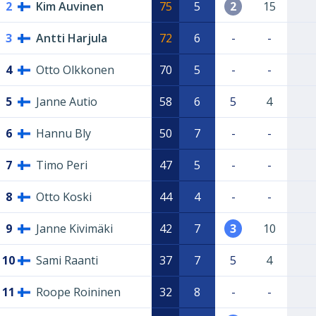
2
Kim Auvinen
75
5
2
15
3
Antti Harjula
72
6
-
-
4
Otto Olkkonen
70
5
-
-
5
Janne Autio
58
6
5
4
6
Hannu Bly
50
7
-
-
7
Timo Peri
47
5
-
-
8
Otto Koski
44
4
-
-
9
Janne Kivimäki
42
7
3
10
10
Sami Raanti
37
7
5
4
11
Roope Roininen
32
8
-
-