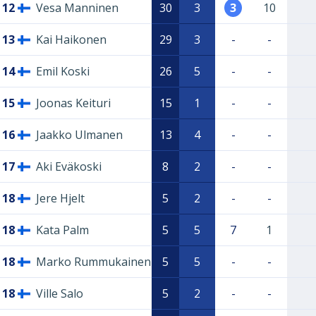
12
Vesa Manninen
30
3
3
10
13
Kai Haikonen
29
3
-
-
14
Emil Koski
26
5
-
-
15
Joonas Keituri
15
1
-
-
16
Jaakko Ulmanen
13
4
-
-
17
Aki Eväkoski
8
2
-
-
18
Jere Hjelt
5
2
-
-
18
Kata Palm
5
5
7
1
18
Marko Rummukainen
5
5
-
-
18
Ville Salo
5
2
-
-