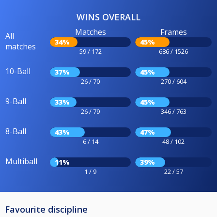
WINS OVERALL
Matches
Frames
All
34%
45%
matches
59 / 172
686 / 1526
10-Ball
37%
45%
26 / 70
270 / 604
9-Ball
33%
45%
26 / 79
346 / 763
8-Ball
43%
47%
6 / 14
48 / 102
Multiball
11%
39%
1 / 9
22 / 57
Favourite discipline