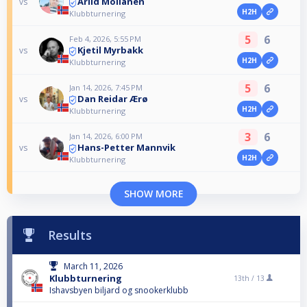
Arild Moilanen
vs
H2H
Klubbturnering
5
6
Feb 4, 2026, 5:55 PM
Kjetil Myrbakk
vs
H2H
Klubbturnering
5
6
Jan 14, 2026, 7:45 PM
Dan Reidar Ærø
vs
H2H
Klubbturnering
3
6
Jan 14, 2026, 6:00 PM
Hans-Petter Mannvik
vs
H2H
Klubbturnering
SHOW MORE
Results
March 11, 2026
Klubbturnering
13th /
13
Ishavsbyen biljard og snookerklubb