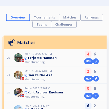
Overview
Tournaments
Matches
Rankings
Teams
Challenges
Matches
4
6
Mar 11, 2026, 6:49 PM
Terje Mo Hanssen
vs
H2H
Klubbturnering
2
6
Mar 11, 2026, 6:04 PM
Dan Reidar Ærø
vs
H2H
Klubbturnering
3
6
Feb 4, 2026, 7:26 PM
Kurt Asbjørn Enoksen
vs
H2H
Klubbturnering
6
2
Feb 4, 2026, 6:50 PM