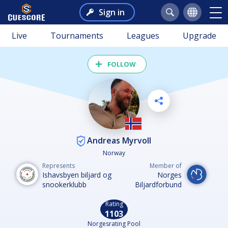
Sign in
Live
Tournaments
Leagues
Upgrade
FOLLOW
Andreas Myrvoll
Norway
Represents
Member of
Ishavsbyen biljard og
Norges
snookerklubb
Biljardforbund
Rating
1103
Norgesrating Pool