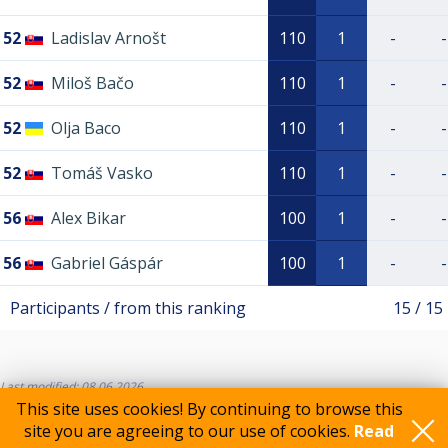
52
Ladislav Arnošt
110
1
-
-
52
Miloš Bačo
110
1
-
-
52
Olja Baco
110
1
-
-
52
Tomáš Vasko
110
1
-
-
56
Alex Bikar
100
1
-
-
56
Gabriel Gáspár
100
1
-
-
Participants / from this ranking
15 / 15
Last modified: 08.06.2026
This site uses cookies! By continuing to browse this
site you are agreeing to our use of cookies.
Read