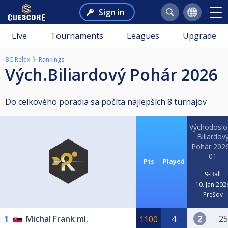
Sign in
Live
Tournaments
Leagues
Upgrade
BC Relax
Rankings
Vých.Biliardový Pohár 2026
Do celkového poradia sa počíta najlepších 8 turnajov
Východoslo
Biliardov
Pohár 2026
01
Pts
Played
9-Ball
10. Jan 202
Prešov
1
Michal Frank ml.
4
2
25
1100