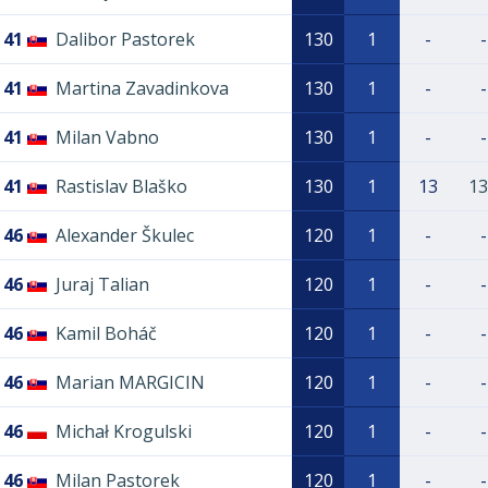
41
Dalibor Pastorek
130
1
-
-
41
Martina Zavadinkova
130
1
-
-
41
Milan Vabno
130
1
-
-
41
Rastislav Blaško
130
1
13
13
46
Alexander Škulec
120
1
-
-
46
Juraj Talian
120
1
-
-
46
Kamil Boháč
120
1
-
-
46
Marian MARGICIN
120
1
-
-
46
Michał Krogulski
120
1
-
-
46
Milan Pastorek
120
1
-
-