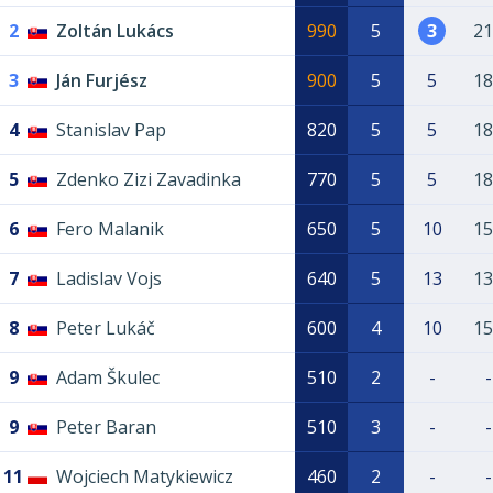
2
Zoltán Lukács
990
5
3
21
3
Ján Furjész
900
5
5
18
4
Stanislav Pap
820
5
5
18
5
Zdenko Zizi Zavadinka
770
5
5
18
6
Fero Malanik
650
5
10
15
7
Ladislav Vojs
640
5
13
13
8
Peter Lukáč
600
4
10
15
9
Adam Škulec
510
2
-
-
9
Peter Baran
510
3
-
-
11
Wojciech Matykiewicz
460
2
-
-