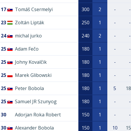
17
Tomáš Csermelyi
300
2
-
-
23
Zoltán Lipták
250
1
-
-
24
michal jurko
240
2
-
-
25
Adam Fečo
180
1
-
-
25
Johny Kovalčik
180
1
-
-
25
Marek Glibowski
180
1
-
-
25
Peter Bobola
180
1
5
18
25
Samuel JR Szunyog
180
1
-
-
30
Adorjan Roka Robert
150
1
-
-
30
Alexander Bobola
150
1
10
15