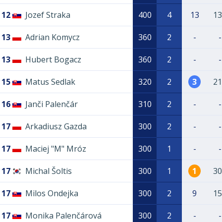
12
Jozef Straka
400
4
13
13
13
Adrian Komycz
360
2
-
-
13
Hubert Bogacz
360
2
-
-
15
Matus Sedlak
320
2
3
21
16
Janči Palenčár
310
2
-
-
17
Arkadiusz Gazda
300
2
-
-
17
Maciej "M" Mróz
300
1
-
-
17
Michal Šoltis
300
1
1
30
17
Milos Ondejka
300
2
9
15
17
Monika Palenčárová
300
2
-
-