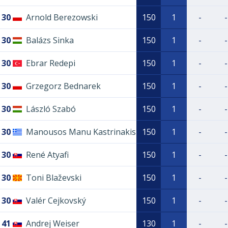
30
Arnold Berezowski
150
1
-
-
30
Balázs Sinka
150
1
-
-
30
Ebrar Redepi
150
1
-
-
30
Grzegorz Bednarek
150
1
-
-
30
László Szabó
150
1
-
-
30
Manousos Manu Kastrinakis
150
1
-
-
30
René Atyafi
150
1
-
-
30
Toni Blaževski
150
1
-
-
30
Valér Cejkovský
150
1
-
-
41
Andrej Weiser
130
1
-
-