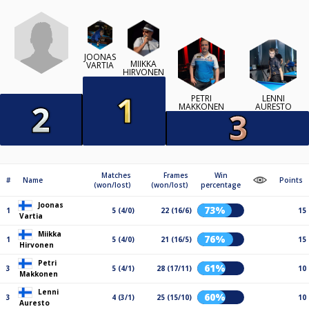
JOONAS
MIIKKA
VARTIA
HIRVONEN
PETRI
LENNI
MAKKONEN
AURESTO
Matches
Frames
Win
#
Name
Points
(won/lost)
(won/lost)
percentage
Joonas
73%
1
5 (4/0)
22 (16/6)
15
Vartia
Miikka
76%
1
5 (4/0)
21 (16/5)
15
Hirvonen
Petri
61%
3
5 (4/1)
28 (17/11)
10
Makkonen
Lenni
60%
3
4 (3/1)
25 (15/10)
10
Auresto