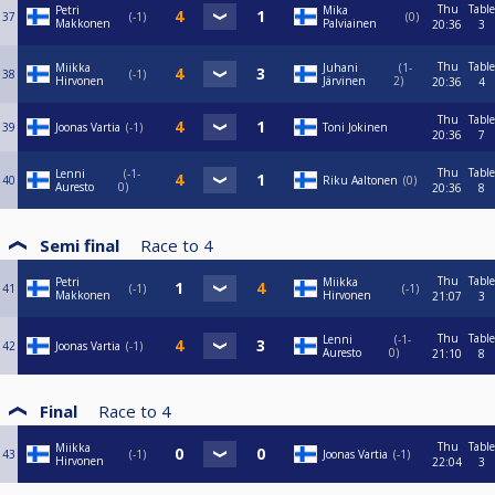
Thu
Table
Petri
Mika
37
-1
0
Makkonen
Palviainen
20:36
3
Thu
Table
Miikka
Juhani
1-
38
-1
Hirvonen
Järvinen
2
20:36
4
Thu
Table
39
Joonas Vartia
-1
Toni Jokinen
20:36
7
Thu
Table
Lenni
-1-
40
Riku Aaltonen
0
Auresto
0
20:36
8
Semi final
Race to
4
Thu
Table
Petri
Miikka
41
-1
-1
Makkonen
Hirvonen
21:07
3
Thu
Table
Lenni
-1-
42
Joonas Vartia
-1
Auresto
0
21:10
8
Final
Race to
4
Thu
Table
Miikka
43
-1
Joonas Vartia
-1
Hirvonen
22:04
3