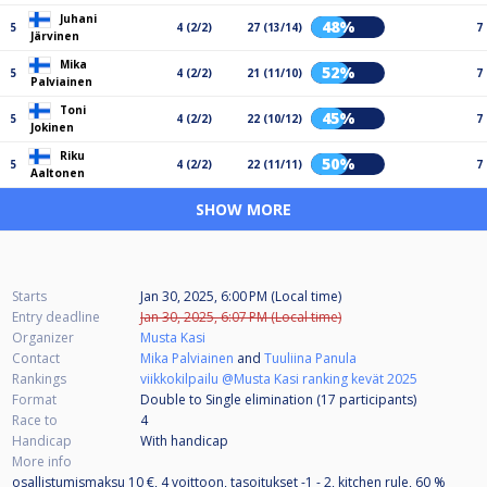
Juhani
48%
5
4 (2/2)
27 (13/14)
7
Järvinen
Mika
52%
5
4 (2/2)
21 (11/10)
7
Palviainen
Toni
45%
5
4 (2/2)
22 (10/12)
7
Jokinen
Riku
50%
5
4 (2/2)
22 (11/11)
7
Aaltonen
SHOW MORE
Starts
Jan 30, 2025, 6:00 PM (Local time)
Entry deadline
Jan 30, 2025, 6:07 PM (Local time)
Organizer
Musta Kasi
Contact
Mika Palviainen
and
Tuuliina Panula
Rankings
viikkokilpailu @Musta Kasi ranking kevät 2025
Format
Double to Single elimination (17
participants
)
Race to
4
Handicap
With handicap
More info
osallistumismaksu 10 €, 4 voittoon, tasoitukset -1 - 2, kitchen rule, 60 %