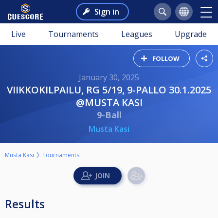
Sign in
Live
Tournaments
Leagues
Upgrade
FOLLOW
January 30, 2025
VIIKKOKILPAILU, RG 5/19, 9-PALLO 30.1.2025
@MUSTA KASI
9-Ball
Musta Kasi
Musta Kasi
Tournaments
Results