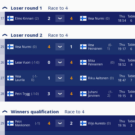
Loser round 1
Race to
4
Thu
Table
17
Elmo Kinnari
2
Vesa Nurmi
0
18:54
6
Loser round 2
Race to
4
Thu
Table
Vesa
0-
25
Vesa Nurmi
0
Heinänen
1
19:17
6
Thu
Table
Mika
26
Lasse Vuori
-1-0
0
Palviainen
18:52
4
Thu
Table
Vesa
-1-
27
Riku Aaltonen
0
Laurila
0
18:47
7
Thu
Table
Juhani
1-
28
Petri Trygg
-1-0
Järvinen
2
19:15
8
Winners qualification
Race to
4
Thu
Table
Petri
29
-1
Viljo Auresto
0
Makkonen
19:16
3