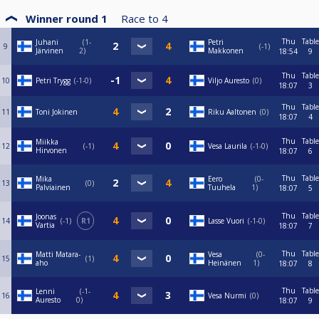
Winner round 1
Race to
4
Thu
Table
Juhani
1-
Petri
9
-1
Järvinen
2
Makkonen
18:54
9
Thu
Table
10
Petri Trygg
-1-0
Viljo Auresto
0
18:07
3
Thu
Table
11
Toni Jokinen
Riku Aaltonen
0
18:07
4
Thu
Table
Miikka
12
-1
Vesa Laurila
-1-0
Hirvonen
18:07
6
Thu
Table
Mika
Eero
0-
13
0
Palviainen
Tuuhela
1
18:07
5
Thu
Table
Joonas
14
-1
R1
Lasse Vuori
-1-0
Vartia
18:07
7
Thu
Table
Matti Matara-
Vesa
0-
15
1
aho
Heinänen
1
18:07
8
Thu
Table
Lenni
-1-
16
Vesa Nurmi
0
Auresto
0
18:07
9