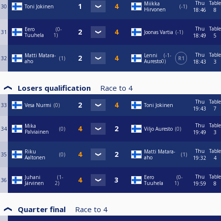
Thu
Table
Miikka
30
Toni Jokinen
-1
Hirvonen
18:46
8
Thu
Table
Eero
0-
31
Joonas Vartia
-1
Tuuhela
1
18:49
5
Thu
Table
Matti Matara-
Lenni
-1-
32
1
R1
aho
Auresto
0
18:43
3
Losers qualification
Race to
4
Thu
Table
33
Vesa Nurmi
0
Toni Jokinen
19:43
7
Thu
Table
Mika
34
0
Viljo Auresto
0
Palviainen
19:49
3
Thu
Table
Riku
Matti Matara-
35
0
1
Aaltonen
aho
19:32
4
Thu
Table
Juhani
1-
Eero
0-
36
Järvinen
2
Tuuhela
1
19:59
8
Quarter final
Race to
4