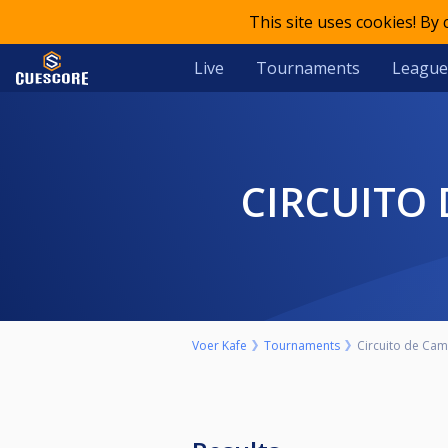
This site uses cookies! By
Live
Tournaments
League
CIRCUITO
Voer Kafe
Tournaments
Circuito de Cam