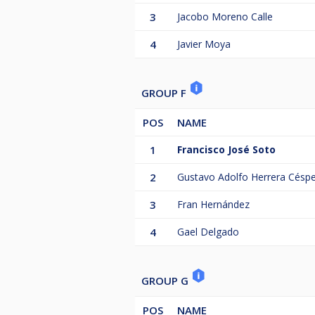
3
Jacobo Moreno Calle
4
Javier Moya
GROUP F
POS
NAME
1
Francisco José Soto
2
Gustavo Adolfo Herrera Césp
3
Fran Hernández
4
Gael Delgado
GROUP G
POS
NAME