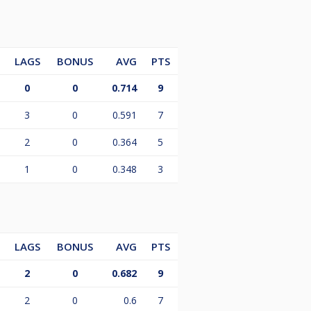
LAGS
BONUS
AVG
PTS
0
0
0.714
9
3
0
0.591
7
2
0
0.364
5
1
0
0.348
3
LAGS
BONUS
AVG
PTS
2
0
0.682
9
2
0
0.6
7