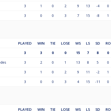
3
1
0
2
9
13
-4
0
3
0
0
3
7
15
-8
1
PLAYED
WIN
TIE
LOSE
WS
LS
SD
RO
3
3
0
0
15
7
8
0
edes
3
2
0
1
13
8
5
0
3
1
0
2
9
11
-2
1
3
0
0
3
4
15
-11
0
PLAYED
WIN
TIE
LOSE
WS
LS
SD
RO