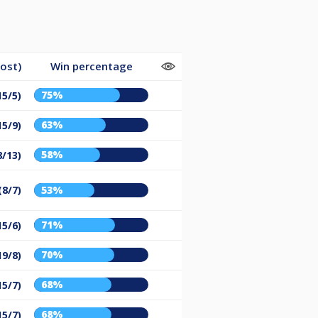
ost)
Win percentage
75%
15/5)
63%
15/9)
58%
8/13)
(8/7)
53%
71%
15/6)
70%
19/8)
68%
15/7)
68%
15/7)