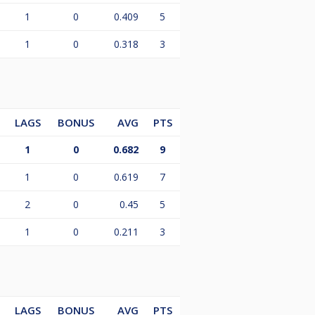
1
0
0.409
5
1
0
0.318
3
LAGS
BONUS
AVG
PTS
1
0
0.682
9
1
0
0.619
7
2
0
0.45
5
1
0
0.211
3
LAGS
BONUS
AVG
PTS