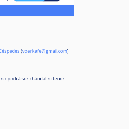
 Céspedes
(
voerkafe@gmail.com
)
 no podrá ser chándal ni tener