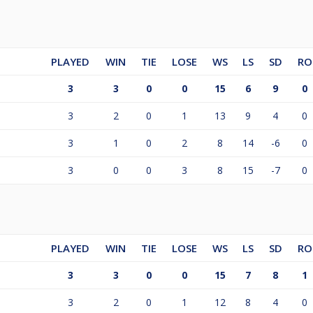
PLAYED
WIN
TIE
LOSE
WS
LS
SD
RO
3
3
0
0
15
6
9
0
3
2
0
1
13
9
4
0
3
1
0
2
8
14
-6
0
3
0
0
3
8
15
-7
0
PLAYED
WIN
TIE
LOSE
WS
LS
SD
RO
3
3
0
0
15
7
8
1
3
2
0
1
12
8
4
0