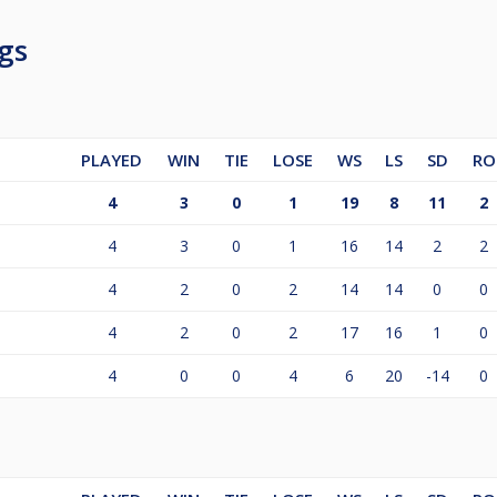
gs
PLAYED
WIN
TIE
LOSE
WS
LS
SD
RO
4
3
0
1
19
8
11
2
4
3
0
1
16
14
2
2
4
2
0
2
14
14
0
0
4
2
0
2
17
16
1
0
4
0
0
4
6
20
-14
0