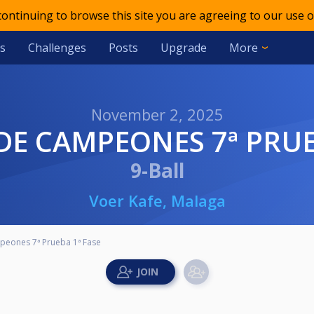
 continuing to browse this site you are agreeing to our use o
s
Challenges
Posts
Upgrade
More
November 2, 2025
 DE CAMPEONES 7ª PRUE
9-Ball
Voer Kafe, Malaga
peones 7ª Prueba 1ª Fase