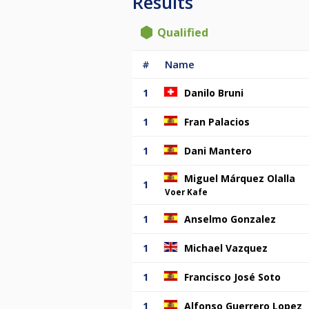
Results
Qualified
#
Name
1
Danilo Bruni
1
Fran Palacios
1
Dani Mantero
Miguel Márquez Olalla
1
Voer Kafe
1
Anselmo Gonzalez
1
Michael Vazquez
1
Francisco José Soto
1
Alfonso Guerrero Lopez