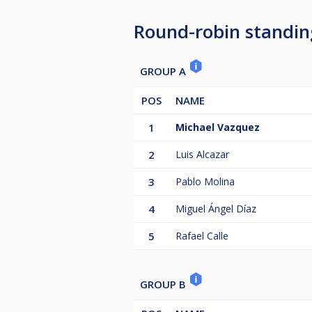
2. Partidas Ganadas
3. Puntuación del marco
Round-robin standin
4. Cara a cara
5. Partidas ganadas
6. Partidas perdidas
GROUP A
7. Cara a cara
POS
NAME
1
Michael Vazquez
2
Luis Alcazar
3
Pablo Molina
4
Miguel Ángel Díaz
5
Rafael Calle
GROUP B