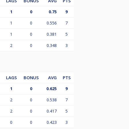
LAGS
BONUS
AVG
PTS
1
0
0.75
9
1
0
0.556
7
1
0
0.381
5
2
0
0.348
3
LAGS
BONUS
AVG
PTS
1
0
0.625
9
2
0
0.538
7
2
0
0.417
5
0
0
0.423
3