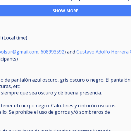
SHOW MORE
 (Local time)
oolsur@gmail.com
,
608993592
) and
Gustavo Adolfo Herrera
icipants
)
so de pantalón azul oscuro, gris oscuro o negro. El pantalón
turas, etc.
 siempre que sea oscuro y dé buena presencia.
tener el cuerpo negro. Calcetines y cinturón oscuros.
ello. Se prohíbe el uso de gorros y/ó sombreros de