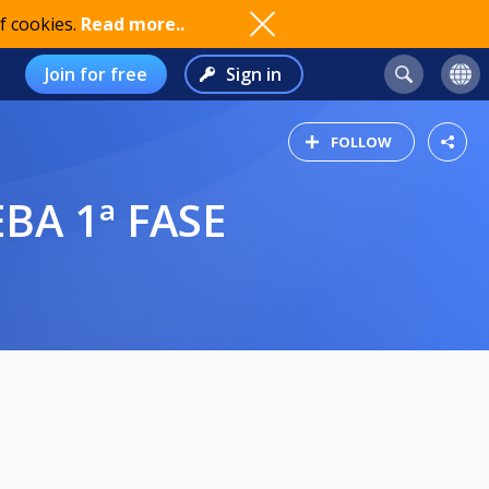
f cookies.
Read more..
Join for free
Sign in
FOLLOW
BA 1ª FASE