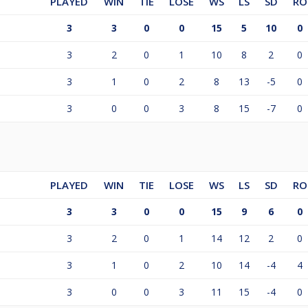
PLAYED
WIN
TIE
LOSE
WS
LS
SD
RO
3
3
0
0
15
5
10
0
3
2
0
1
10
8
2
0
3
1
0
2
8
13
-5
0
3
0
0
3
8
15
-7
0
PLAYED
WIN
TIE
LOSE
WS
LS
SD
RO
3
3
0
0
15
9
6
0
3
2
0
1
14
12
2
0
3
1
0
2
10
14
-4
4
3
0
0
3
11
15
-4
0