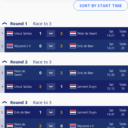
Round 1
Race to
3
Sat
Table
1
Umut Sarkas
Peter de Swart
14:21
19
Sat
Table
2
Wijnand v V
Erik de Boer
14:21
20
Round 2
Race to
3
Sat
Table
Peter de
3
Erik de Boer
Swart
15:39
20
Sat
Table
4
Umut Sarkas
Lennert Duyn
15:15
19
Round 3
Race to
3
Sat
Table
5
Erik de Boer
Lennert Duyn
14:41
20
Sat
Table
Peter de
6
Wijnand v V
Swart