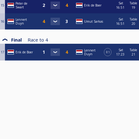
Sat
Table
Peter de
15
Erik de Boer
Swart
16:51
19
Sat
Table
Lennert
16
Umut Sarkas
Duyn
16:51
20
Final
Race to
4
Sat
Table
Lennert
17
Erik de Boer
R1
Duyn
17:23
21