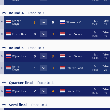
15:14
20
Round 4
Race to
3
Sat
Table
Lennert
7
Wijnand v V
Duyn
15:39
19
Sat
Table
8
Erik de Boer
Umut Sarkas
15:03
19
Round 5
Race to
3
Sat
Table
9
Wijnand v V
Umut Sarkas
14:44
19
Sat
Table
Lennert
10
Peter de Swart
Duyn
14:58
20
Quarter final
Race to
4
Sat
Table
12
Wijnand v V
Erik de Boer
16:10
19
Semi final
Race to
4