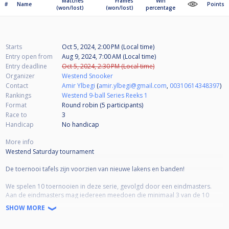
Matches
Frames
Win
#
Name
Points
(won/lost)
(won/lost)
percentage
Starts
Oct 5, 2024, 2:00 PM (Local time)
Entry open from
Aug 9, 2024, 7:00 AM (Local time)
Entry deadline
Oct 5, 2024, 2:30 PM (Local time)
Organizer
Westend Snooker
Contact
Amir Ylbegi
(
amir.ylbegi@gmail.com
,
00310614348397
)
Rankings
Westend 9-ball Series Reeks 1
Format
Round robin (5
participants
)
Race to
3
Handicap
No handicap
More info
Westend Saturday tournament
De toernooi tafels zijn voorzien van nieuwe lakens en banden!
We spelen 10 toernooien in deze serie, gevolgd door een eindmasters.
Aan de eindmasters mag iedereen meedoen die minimaal 3 van de 10
toernooien heeft meegedaan.
SHOW MORE
De spelvorm is 9-ball.