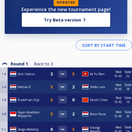
UPDATED
Experience the new tournament page!
Try Beta version
Round 1
Race to
3
Wed
Table
1-A
Idris Coskun
Ka Yu Man
19:45
22
Wed
Table
2-A
Mattias B
Stefan Lam
19:45
18
Wed
Table
3-B
Rudolf van Dijk
Panchi Chen
19:45
19
Wed
Table
Yayan Ahaddian
4-B
Brian Pauw
Wijayanto
19:45
20
Wed
Table
Erlanga
5-C
Sergio Bostdorp
Agnalre
19:45
24