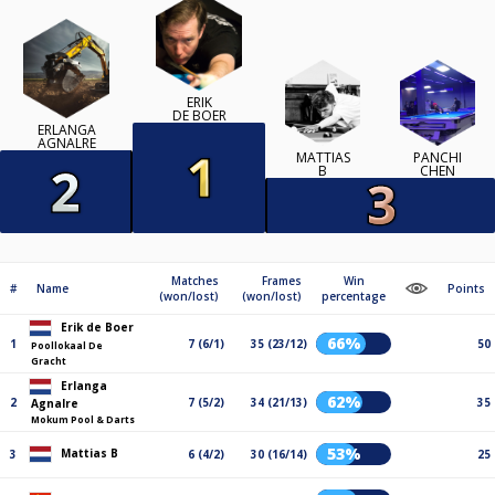
ERIK
DE BOER
ERLANGA
AGNALRE
MATTIAS
PANCHI
B
CHEN
Matches
Frames
Win
#
Name
Points
(won/lost)
(won/lost)
percentage
Erik de Boer
66%
1
7 (6/1)
35 (23/12)
50
Poollokaal De
Gracht
Erlanga
62%
2
7 (5/2)
34 (21/13)
35
Agnalre
Mokum Pool & Darts
53%
Mattias B
3
6 (4/2)
30 (16/14)
25