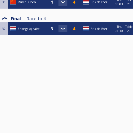
Thu
Table
36
Panchi Chen
Erik de Boer
00:03
20
Final
Race to
4
Thu
Table
37
Erlanga Agnalre
Erik de Boer
01:10
20