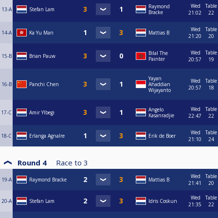
Wed
Table
Raymond
13-A
Stefan Lam
Bracke
21:02
22
Wed
Table
14-A
Ka Yu Man
Mattias B
21:20
20
Wed
Table
Bilal The
15-B
Brian Pauw
Painter
20:57
19
Yayan
Wed
Table
16-B
Panchi Chen
Ahaddian
20:57
18
Wijayanto
Wed
Table
Angelo
17-C
Amir Ylbegi
Kasanradjie
22:47
22
Wed
Table
18-C
Erlanga Agnalre
Erik de Boer
21:10
24
Round 4
Race to
3
Wed
Table
19-A
Raymond Bracke
Mattias B
21:41
20
Wed
Table
20-A
Stefan Lam
Idris Coskun
21:35
22