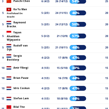
54%
Panchi Chen
3
6 (4/2)
26 (14/12)
25
Ka Yu Man
46%
5
5 (2/3)
24 (11/13)
20
Poollokaal De
Gracht
Raymond
50%
5
5 (2/3)
24 (12/12)
20
Bracke.
Yayan
57%
5
5 (3/2)
21 (12/9)
20
Ahaddian
Wijayanto
Rudolf van
48%
5
5 (2/3)
21 (10/11)
20
Dijk
Sergio
47%
9
4 (2/2)
17 (8/9)
15
Bostdorp
33%
Amir Ylbegi
10
4 (1/3)
15 (5/10)
15
44%
Brian Pauw
10
4 (1/3)
16 (7/9)
15
47%
Idris Coskun
10
4 (2/2)
17 (8/9)
15
44%
Stefan Lam
13
4 (1/3)
18 (8/10)
15
Bilal The
27%
13
4 (1/3)
15 (4/11)
15