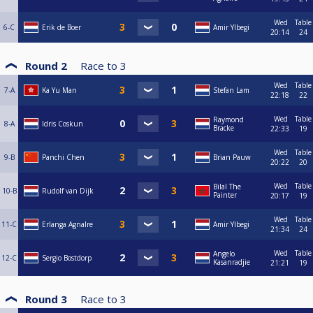
Wed
Table
6-C
Erik de Boer
Amir Ylbegi
20:14
24
Round 2
Race to
3
Wed
Table
7-A
Ka Yu Man
Stefan Lam
22:18
22
Wed
Table
Raymond
8-A
Idris Coskun
Bracke
22:33
19
Wed
Table
9-B
Panchi Chen
Brian Pauw
20:22
20
Wed
Table
Bilal The
10-B
Rudolf van Dijk
Painter
20:17
19
Wed
Table
11-C
Erlanga Agnalre
Amir Ylbegi
21:34
24
Wed
Table
Angelo
12-C
Sergio Bostdorp
Kasanradjie
21:21
19
Round 3
Race to
3