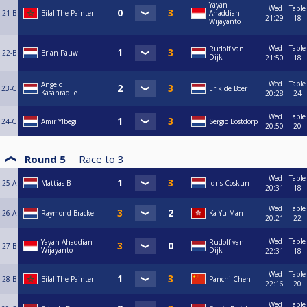
Yayan
Wed
Table
21-B
Bilal The Painter
Ahaddian
21:29
18
Wijayanto
Wed
Table
Rudolf van
22-B
Brian Pauw
Dijk
21:50
18
Wed
Table
Angelo
23-C
Erik de Boer
Kasanradjie
20:28
24
Wed
Table
24-C
Amir Ylbegi
Sergio Bostdorp
20:50
20
Round 5
Race to
3
Wed
Table
25-A
Mattias B
Idris Coskun
20:31
18
Wed
Table
26-A
Raymond Bracke
Ka Yu Man
20:21
22
Wed
Table
Yayan Ahaddian
Rudolf van
27-B
Wijayanto
Dijk
22:31
18
Wed
Table
28-B
Bilal The Painter
Panchi Chen
22:16
20
Wed
Table