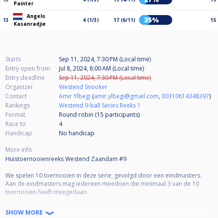
Painter
Angelo
35%
13
4 (1/3)
17 (6/11)
15
Kasanradjie
Starts
Sep 11, 2024, 7:30 PM (Local time)
Entry open from
Jul 8, 2024, 8:00 AM (Local time)
Entry deadline
Sep 11, 2024, 7:30 PM (Local time)
Organizer
Westend Snooker
Contact
Amir Ylbegi
(
amir.ylbegi@gmail.com
,
00310614348397
)
Rankings
Westend 9-ball Series Reeks 1
Format
Round robin (15
participants
)
Race to
4
Handicap
No handicap
More info
Huistoernooienreeks Westend Zaandam #9
We spelen 10 toernooien in deze serie, gevolgd door een eindmasters.
Aan de eindmasters mag iedereen meedoen die minimaal 3 van de 10
toernooien heeft meegedaan.
De opzet is poules tot aan de kwartfinale, bij voldoende deelnemers
SHOW MORE
poules tot aan L16. Racelengte is afhankelijk van het aantal deelnemers.