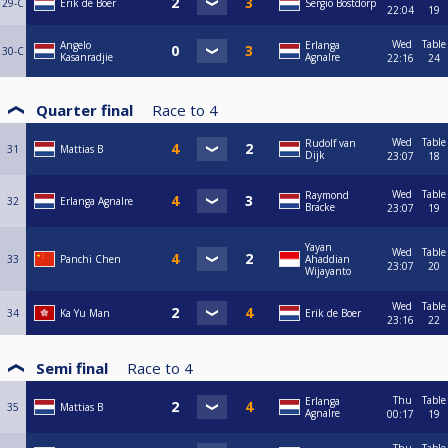
29-C
Erik de Boer
Sergio Bostdorp
22:04
19
Wed
Table
Angelo
Erlanga
30-C
Kasanradjie
Agnalre
22:16
24
Quarter final
Race to
4
Wed
Table
Rudolf van
31
Mattias B
Dijk
23:07
18
Wed
Table
Raymond
32
Erlanga Agnalre
Bracke
23:07
19
Yayan
Wed
Table
33
Panchi Chen
Ahaddian
23:07
20
Wijayanto
Wed
Table
34
Ka Yu Man
Erik de Boer
23:16
22
Semi final
Race to
4
Thu
Table
Erlanga
35
Mattias B
Agnalre
00:17
19