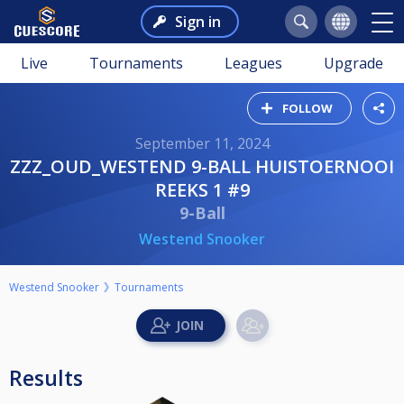
Sign in
Live
Tournaments
Leagues
Upgrade
FOLLOW
September 11, 2024
ZZZ_OUD_WESTEND 9-BALL HUISTOERNOOI
REEKS 1 #9
9-Ball
Westend Snooker
Westend Snooker
Tournaments
Results