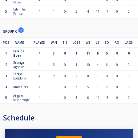
4
4
1
0
3
7
9
-2
0
0
Pauw
Bilal The
5
4
1
0
3
4
11
-7
0
0
Painter
GROUP C
POS
NAME
PLAYED
WIN
TIE
LOSE
WS
LS
SD
RO
LAGS
Erik de
1
4
3
0
1
11
6
5
0
0
Boer
Erlanga
2
4
3
0
1
10
4
6
0
0
Agnalre
Sergio
3
4
2
0
2
8
9
-1
0
0
Bostdorp
4
Amir Ylbegi
4
1
0
3
5
10
-5
0
0
Angelo
5
4
1
0
3
6
11
-5
0
0
Kasanradjie
Schedule