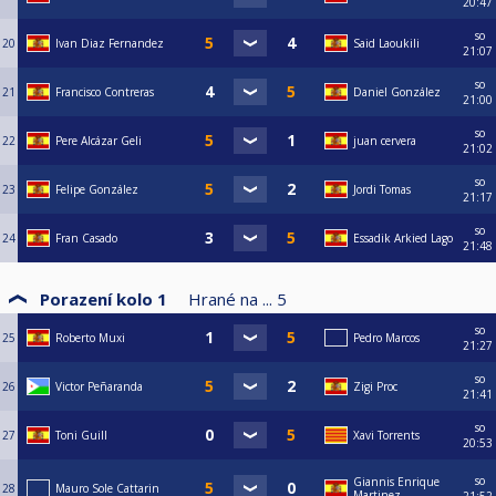
20:47
so
20
Ivan Diaz Fernandez
Said Laoukili
21:07
so
21
Francisco Contreras
Daniel González
21:00
so
22
Pere Alcázar Geli
juan cervera
21:02
so
23
Felipe González
Jordi Tomas
21:17
so
24
Fran Casado
Essadik Arkied Lago
21:48
Porazení kolo 1
Hrané na ...
5
so
25
Roberto Muxi
Pedro Marcos
21:27
so
26
Victor Peñaranda
Zigi Proc
21:41
so
27
Toni Guill
Xavi Torrents
20:53
so
Giannis Enrique
28
Mauro Sole Cattarin
Martinez