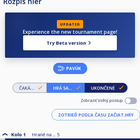
Rozpis hier
UPDATED
Experience the new tournament page!
Try Beta version
PAVÚK
ČAKÁ...
HRÁ SA...
UKONČENÉ
Zobraziť Voľný postup
Kolo 1
Hrané na ...
5