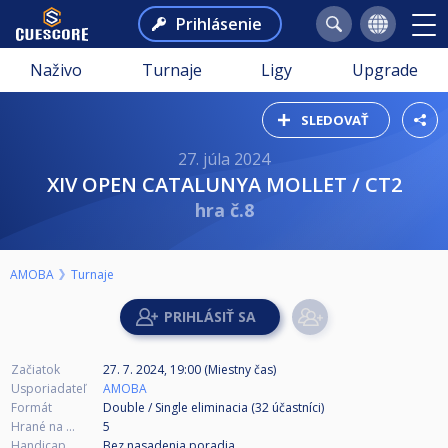
Prihlásenie
Naživo
Turnaje
Ligy
Upgrade
SLEDOVAŤ
27. júla 2024
XIV OPEN CATALUNYA MOLLET / CT2
hra č.8
AMOBA
Turnaje
Začiatok
27. 7. 2024, 19:00 (Miestny čas)
Usporiadateľ
AMOBA
Formát
Double / Single eliminacia (32
účastníci
)
Hrané na ...
5
Handicap
Bez nasadenia poradia