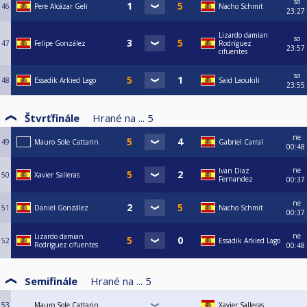
so
46
Pere Alcázar Geli
Nacho Schmit
23:27
Lizardo damian
so
47
Felipe González
Rodríguez
23:57
cifuentes
so
48
Essadik Arkied Lago
Said Laoukili
23:55
Štvrťfinále
Hrané na ...
5
ne
49
Mauro Sole Cattarin
Gabriel Carral
00:48
ne
Ivan Diaz
50
Xavier Salleras
Fernandez
00:37
ne
51
Daniel González
Nacho Schmit
00:37
ne
Lizardo damian
52
Essadik Arkied Lago
Rodríguez cifuentes
00:48
Semifinále
Hrané na ...
5
53
Mauro Sole Cattarin
Xavier Salleras