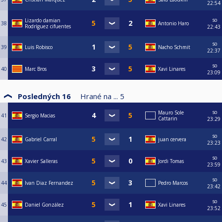
22:54
so
Lizardo damian
38
Antonio Haro
Rodríguez cifuentes
22:43
so
39
Luis Robisco
Nacho Schmit
22:37
so
40
Marc Bros
Xavi Linares
23:09
Posledných 16
Hrané na ...
5
so
Mauro Sole
41
Sergio Macias
Cattarin
23:29
so
42
Gabriel Carral
juan cervera
23:23
so
43
Xavier Salleras
Jordi Tomas
23:59
so
44
Ivan Diaz Fernandez
Pedro Marcos
23:42
so
45
Daniel González
Xavi Linares
23:52