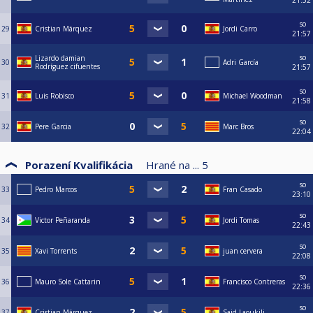
21:52
so
29
Cristian Márquez
Jordi Carro
21:57
so
Lizardo damian
30
Adri García
Rodríguez cifuentes
21:57
so
31
Luis Robisco
Michael Woodman
21:58
so
32
Pere Garcia
Marc Bros
22:04
Porazení Kvalifikácia
Hrané na ...
5
so
33
Pedro Marcos
Fran Casado
23:10
so
34
Victor Peñaranda
Jordi Tomas
22:43
so
35
Xavi Torrents
juan cervera
22:08
so
36
Mauro Sole Cattarin
Francisco Contreras
22:36
so
37
Cristian Márquez
Said Laoukili