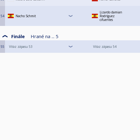
Lizardo damian
54
Nacho Schmit
Rodríguez
cifuentes
Finále
Hrané na ...
5
55
Víťaz zápasu 53
Víťaz zápasu 54