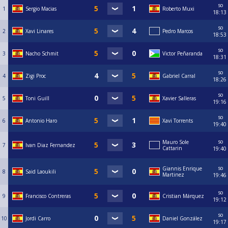
so
1
Sergio Macias
Roberto Muxi
18:13
so
2
Xavi Linares
Pedro Marcos
18:53
so
3
Nacho Schmit
Victor Peñaranda
18:31
so
4
Zigi Proc
Gabriel Carral
18:26
so
5
Toni Guill
Xavier Salleras
19:16
so
6
Antonio Haro
Xavi Torrents
19:40
so
Mauro Sole
7
Ivan Diaz Fernandez
Cattarin
19:40
so
Giannis Enrique
8
Said Laoukili
Martinez
19:46
so
9
Francisco Contreras
Cristian Márquez
19:12
so
10
Jordi Carro
Daniel González
19:17