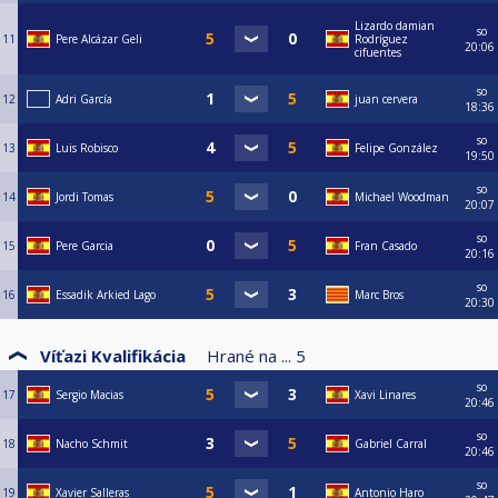
Lizardo damian
so
11
Pere Alcázar Geli
Rodríguez
20:06
cifuentes
so
12
Adri García
juan cervera
18:36
so
13
Luis Robisco
Felipe González
19:50
so
14
Jordi Tomas
Michael Woodman
20:07
so
15
Pere Garcia
Fran Casado
20:16
so
16
Essadik Arkied Lago
Marc Bros
20:30
Víťazi Kvalifikácia
Hrané na ...
5
so
17
Sergio Macias
Xavi Linares
20:46
so
18
Nacho Schmit
Gabriel Carral
20:46
so
19
Xavier Salleras
Antonio Haro