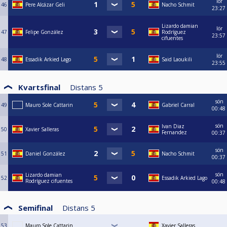
lör
46
Pere Alcázar Geli
Nacho Schmit
23:27
Lizardo damian
lör
47
Felipe González
Rodríguez
23:57
cifuentes
lör
48
Essadik Arkied Lago
Said Laoukili
23:55
Kvartsfinal
Distans
5
sön
49
Mauro Sole Cattarin
Gabriel Carral
00:48
sön
Ivan Diaz
50
Xavier Salleras
Fernandez
00:37
sön
51
Daniel González
Nacho Schmit
00:37
sön
Lizardo damian
52
Essadik Arkied Lago
Rodríguez cifuentes
00:48
Semifinal
Distans
5
53
Mauro Sole Cattarin
Xavier Salleras