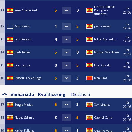
Lizardo damian
lör
11
Pere Alcázar Geli
Rodríguez
20:06
cifuentes
lör
12
Adri García
juan cervera
18:36
lör
13
Luis Robisco
Felipe González
19:50
lör
14
Jordi Tomas
Michael Woodman
20:07
lör
15
Pere Garcia
Fran Casado
20:16
lör
16
Essadik Arkied Lago
Marc Bros
20:30
Vinnarsida - Kvalificering
Distans
5
lör
17
Sergio Macias
Xavi Linares
20:46
lör
18
Nacho Schmit
Gabriel Carral
20:46
lör
19
Xavier Salleras
Antonio Haro