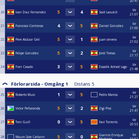
20:47
lör
20
Ivan Diaz Fernandez
Said Laoukili
21:07
lör
21
Francisco Contreras
Daniel González
21:00
lör
22
Pere Alcázar Geli
juan cervera
21:02
lör
23
Felipe González
Jordi Tomas
21:17
lör
24
Fran Casado
Essadik Arkied Lago
21:48
Förlorarsida - Omgång 1
Distans
5
lör
25
Roberto Muxi
Pedro Marcos
21:27
lör
26
Victor Peñaranda
Zigi Proc
21:41
lör
27
Toni Guill
Xavi Torrents
20:53
lör
Giannis Enrique
28
Mauro Sole Cattarin
Martinez