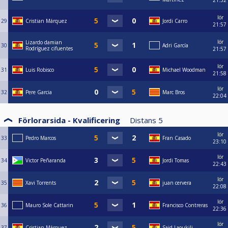
21:52
lör
29
Cristian Márquez
Jordi Carro
21:57
lör
Lizardo damian
30
Adri García
Rodríguez cifuentes
21:57
lör
31
Luis Robisco
Michael Woodman
21:58
lör
32
Pere Garcia
Marc Bros
22:04
Förlorarsida - Kvalificering
Distans
5
lör
33
Pedro Marcos
Fran Casado
23:10
lör
34
Victor Peñaranda
Jordi Tomas
22:43
lör
35
Xavi Torrents
juan cervera
22:08
lör
36
Mauro Sole Cattarin
Francisco Contreras
22:36
lör
37
Cristian Márquez
Said Laoukili