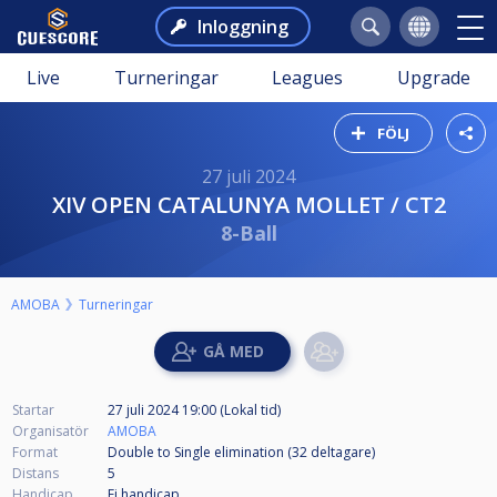
Inloggning
Live
Turneringar
Leagues
Upgrade
FÖLJ
27 juli 2024
XIV OPEN CATALUNYA MOLLET / CT2
8-Ball
AMOBA
Turneringar
Startar
27 juli 2024 19:00 (Lokal tid)
Organisatör
AMOBA
Format
Double to Single elimination (32
deltagare
)
Distans
5
Handicap
Ej handicap