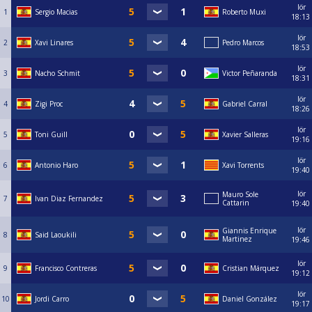
lör
1
Sergio Macias
Roberto Muxi
18:13
lör
2
Xavi Linares
Pedro Marcos
18:53
lör
3
Nacho Schmit
Victor Peñaranda
18:31
lör
4
Zigi Proc
Gabriel Carral
18:26
lör
5
Toni Guill
Xavier Salleras
19:16
lör
6
Antonio Haro
Xavi Torrents
19:40
lör
Mauro Sole
7
Ivan Diaz Fernandez
Cattarin
19:40
lör
Giannis Enrique
8
Said Laoukili
Martinez
19:46
lör
9
Francisco Contreras
Cristian Márquez
19:12
lör
10
Jordi Carro
Daniel González
19:17