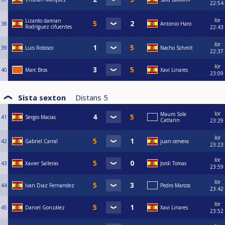
22:54
lör
Lizardo damian
38
Antonio Haro
Rodríguez cifuentes
22:43
lör
39
Luis Robisco
Nacho Schmit
22:37
lör
40
Marc Bros
Xavi Linares
23:09
Sista sexton
Distans
5
lör
Mauro Sole
41
Sergio Macias
Cattarin
23:29
lör
42
Gabriel Carral
juan cervera
23:23
lör
43
Xavier Salleras
Jordi Tomas
23:59
lör
44
Ivan Diaz Fernandez
Pedro Marcos
23:42
lör
45
Daniel González
Xavi Linares
23:52