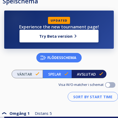
Spelschema
UPDATED
Experience the new tournament page!
Try Beta version
FLÖDESSCHEMA
VÄNTAR
SPELAR
AVSLUTAD
Visa W/O-matcher i schemat
Omgång 1
Distans
5