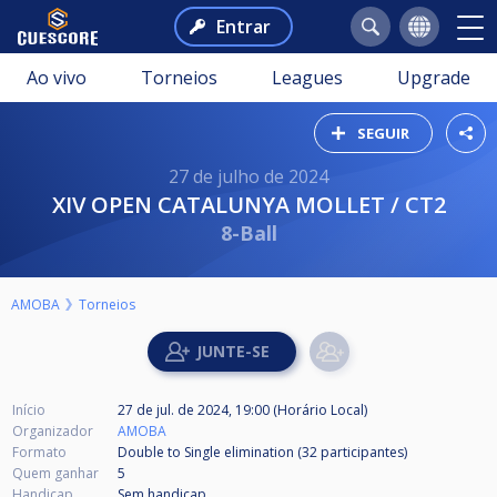
Entrar
Ao vivo
Torneios
Leagues
Upgrade
SEGUIR
27 de julho de 2024
XIV OPEN CATALUNYA MOLLET / CT2
8-Ball
AMOBA
Torneios
Início
27 de jul. de 2024, 19:00 (Horário Local)
Organizador
AMOBA
Formato
Double to Single elimination (32
participantes
)
Quem ganhar
5
Handicap
Sem handicap