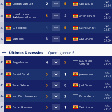
sáb.
37
Cristian Márquez
Said Laoukili
22:54
sáb.
Lizardo damian
38
Antonio Haro
Rodríguez cifuentes
22:43
sáb.
39
Luis Robisco
Nacho Schmit
22:37
sáb.
40
Marc Bros
Xavi Linares
23:09
Últimos Dezessies
Quem ganhar
5
sáb.
Mauro Sole
41
Sergio Macias
Cattarin
23:29
sáb.
42
Gabriel Carral
juan cervera
23:23
sáb.
43
Xavier Salleras
Jordi Tomas
23:59
sáb.
44
Ivan Diaz Fernandez
Pedro Marcos
23:42
sáb.
45
Daniel González
Xavi Linares
23:52