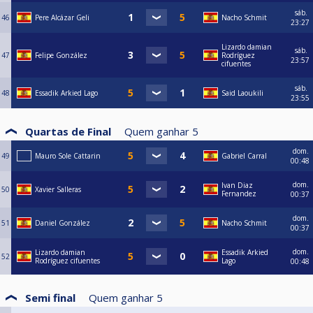
sáb.
46
Pere Alcázar Geli
Nacho Schmit
23:27
Lizardo damian
sáb.
47
Felipe González
Rodríguez
23:57
cifuentes
sáb.
48
Essadik Arkied Lago
Said Laoukili
23:55
Quartas de Final
Quem ganhar
5
dom.
49
Mauro Sole Cattarin
Gabriel Carral
00:48
dom.
Ivan Diaz
50
Xavier Salleras
Fernandez
00:37
dom.
51
Daniel González
Nacho Schmit
00:37
dom.
Lizardo damian
Essadik Arkied
52
Rodríguez cifuentes
Lago
00:48
Semi final
Quem ganhar
5