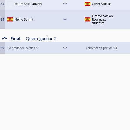
53
Mauro Sole Cattarin
Xavier Salleras
Lizardo damian
54
Nacho Schmit
Rodríguez
cifuentes
Final
Quem ganhar
5
55
Vencedor da partida 53
Vencedor da partida 54