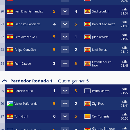
20:47
sáb.
20
Ivan Diaz Fernandez
Said Laoukili
21:07
sáb.
21
Francisco Contreras
Daniel González
21:00
sáb.
22
Pere Alcázar Geli
juan cervera
21:02
sáb.
23
Felipe González
Jordi Tomas
21:17
sáb.
Essadik Arkied
24
Fran Casado
Lago
21:48
Perdedor Rodada 1
Quem ganhar
5
sáb.
25
Roberto Muxi
Pedro Marcos
21:27
sáb.
26
Victor Peñaranda
Zigi Proc
21:41
sáb.
27
Toni Guill
Xavi Torrents
20:53
sáb.
Giannis Enrique