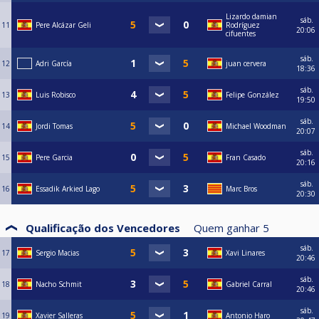
Lizardo damian
sáb.
11
Pere Alcázar Geli
Rodríguez
20:06
cifuentes
sáb.
12
Adri García
juan cervera
18:36
sáb.
13
Luis Robisco
Felipe González
19:50
sáb.
14
Jordi Tomas
Michael Woodman
20:07
sáb.
15
Pere Garcia
Fran Casado
20:16
sáb.
16
Essadik Arkied Lago
Marc Bros
20:30
Qualificação dos Vencedores
Quem ganhar
5
sáb.
17
Sergio Macias
Xavi Linares
20:46
sáb.
18
Nacho Schmit
Gabriel Carral
20:46
sáb.
19
Xavier Salleras
Antonio Haro