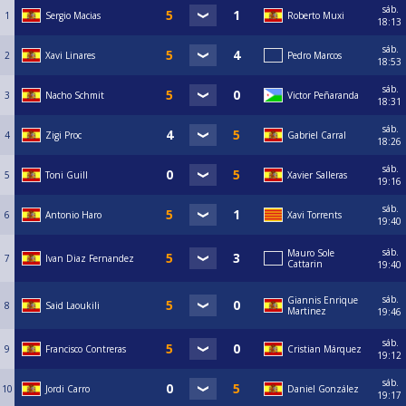
sáb.
1
Sergio Macias
Roberto Muxi
18:13
sáb.
2
Xavi Linares
Pedro Marcos
18:53
sáb.
3
Nacho Schmit
Victor Peñaranda
18:31
sáb.
4
Zigi Proc
Gabriel Carral
18:26
sáb.
5
Toni Guill
Xavier Salleras
19:16
sáb.
6
Antonio Haro
Xavi Torrents
19:40
sáb.
Mauro Sole
7
Ivan Diaz Fernandez
Cattarin
19:40
sáb.
Giannis Enrique
8
Said Laoukili
Martinez
19:46
sáb.
9
Francisco Contreras
Cristian Márquez
19:12
sáb.
10
Jordi Carro
Daniel González
19:17