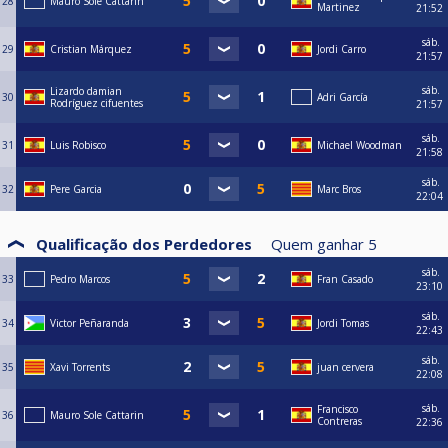
28
Mauro Sole Cattarin
Martinez
21:52
sáb.
29
Cristian Márquez
Jordi Carro
21:57
sáb.
Lizardo damian
30
Adri García
Rodríguez cifuentes
21:57
sáb.
31
Luis Robisco
Michael Woodman
21:58
sáb.
32
Pere Garcia
Marc Bros
22:04
Qualificação dos Perdedores
Quem ganhar
5
sáb.
33
Pedro Marcos
Fran Casado
23:10
sáb.
34
Victor Peñaranda
Jordi Tomas
22:43
sáb.
35
Xavi Torrents
juan cervera
22:08
sáb.
Francisco
36
Mauro Sole Cattarin
Contreras
22:36