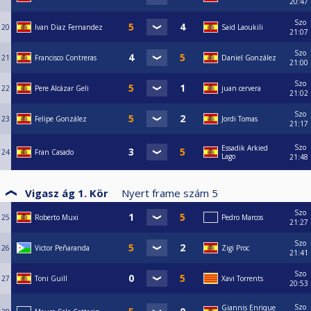
20:47
Szo
20
Ivan Diaz Fernandez
Said Laoukili
21:07
Szo
21
Francisco Contreras
Daniel González
21:00
Szo
22
Pere Alcázar Geli
juan cervera
21:02
Szo
23
Felipe González
Jordi Tomas
21:17
Szo
Essadik Arkied
24
Fran Casado
Lago
21:48
Vigasz ág 1. Kör
Nyert frame szám
5
Szo
25
Roberto Muxi
Pedro Marcos
21:27
Szo
26
Victor Peñaranda
Zigi Proc
21:41
Szo
27
Toni Guill
Xavi Torrents
20:53
Szo
Giannis Enrique