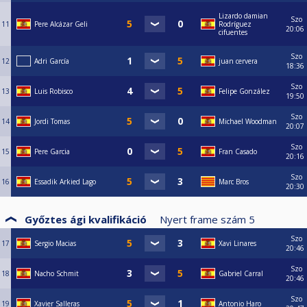
Lizardo damian
Szo
11
Pere Alcázar Geli
Rodríguez
20:06
cifuentes
Szo
12
Adri García
juan cervera
18:36
Szo
13
Luis Robisco
Felipe González
19:50
Szo
14
Jordi Tomas
Michael Woodman
20:07
Szo
15
Pere Garcia
Fran Casado
20:16
Szo
16
Essadik Arkied Lago
Marc Bros
20:30
Győztes ági kvalifikáció
Nyert frame szám
5
Szo
17
Sergio Macias
Xavi Linares
20:46
Szo
18
Nacho Schmit
Gabriel Carral
20:46
Szo
19
Xavier Salleras
Antonio Haro