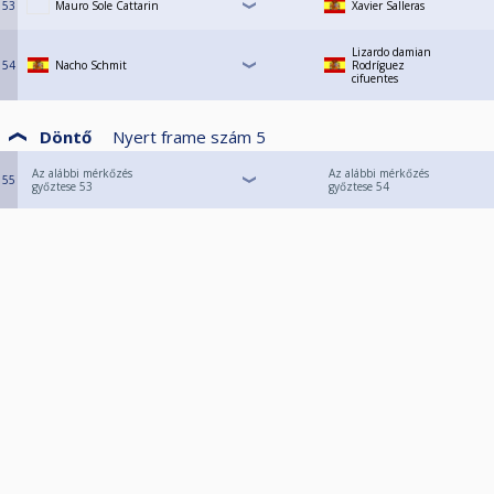
53
Mauro Sole Cattarin
Xavier Salleras
Lizardo damian
54
Nacho Schmit
Rodríguez
cifuentes
Döntő
Nyert frame szám
5
Az alábbi mérkőzés
Az alábbi mérkőzés
55
győztese 53
győztese 54