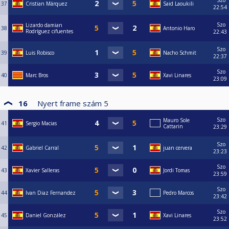
Szo
37
Cristian Márquez
Said Laoukili
22:54
Szo
Lizardo damian
38
Antonio Haro
Rodríguez cifuentes
22:43
Szo
39
Luis Robisco
Nacho Schmit
22:37
Szo
40
Marc Bros
Xavi Linares
23:09
16
Nyert frame szám
5
Szo
Mauro Sole
41
Sergio Macias
Cattarin
23:29
Szo
42
Gabriel Carral
juan cervera
23:23
Szo
43
Xavier Salleras
Jordi Tomas
23:59
Szo
44
Ivan Diaz Fernandez
Pedro Marcos
23:42
Szo
45
Daniel González
Xavi Linares
23:52