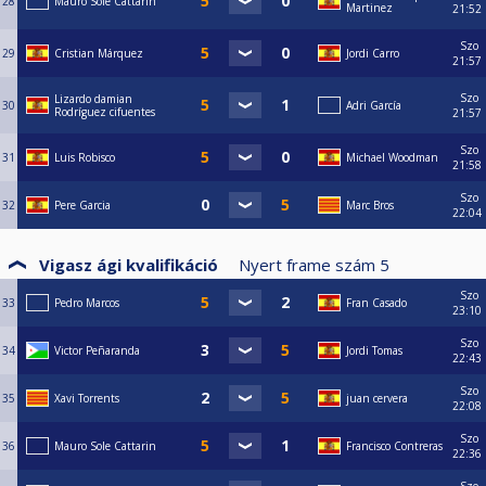
28
Mauro Sole Cattarin
Martinez
21:52
Szo
29
Cristian Márquez
Jordi Carro
21:57
Szo
Lizardo damian
30
Adri García
Rodríguez cifuentes
21:57
Szo
31
Luis Robisco
Michael Woodman
21:58
Szo
32
Pere Garcia
Marc Bros
22:04
Vigasz ági kvalifikáció
Nyert frame szám
5
Szo
33
Pedro Marcos
Fran Casado
23:10
Szo
34
Victor Peñaranda
Jordi Tomas
22:43
Szo
35
Xavi Torrents
juan cervera
22:08
Szo
36
Mauro Sole Cattarin
Francisco Contreras
22:36