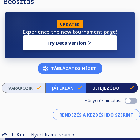
Beosztás
UPDATED
Experience the new tournament page!
Try Beta version
TÁBLÁZATOS NÉZET
VÁRAKOZIK
JÁTÉKBAN
BEFEJEZŐDÖTT
Előnyerők mutatása
1. Kör
Nyert frame szám
5