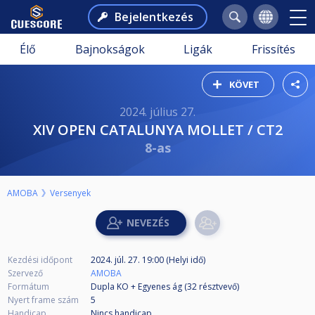
Bejelentkezés
Élő
Bajnokságok
Ligák
Frissítés
KÖVET
2024. július 27.
XIV OPEN CATALUNYA MOLLET / CT2
8-as
AMOBA
Versenyek
Kezdési időpont
2024. júl. 27. 19:00 (Helyi idő)
Szervező
AMOBA
Formátum
Dupla KO + Egyenes ág (32
résztvevő
)
Nyert frame szám
5
Handicap
Nincs handicap