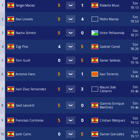
Szo
1
Sergio Macias
Roberto Muxi
18:13
Szo
2
Xavi Linares
Pedro Marcos
18:53
Szo
3
Nacho Schmit
Victor Peñaranda
18:31
Szo
4
Zigi Proc
Gabriel Carral
18:26
Szo
5
Toni Guill
Xavier Salleras
19:16
Szo
6
Antonio Haro
Xavi Torrents
19:40
Szo
Mauro Sole
7
Ivan Diaz Fernandez
Cattarin
19:40
Szo
Giannis Enrique
8
Said Laoukili
Martinez
19:46
Szo
9
Francisco Contreras
Cristian Márquez
19:12
Szo
10
Jordi Carro
Daniel González
19:17