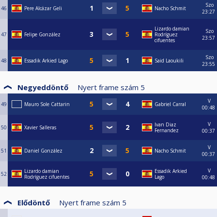
Szo
46
Pere Alcázar Geli
Nacho Schmit
23:27
Lizardo damian
Szo
47
Felipe González
Rodríguez
23:57
cifuentes
Szo
48
Essadik Arkied Lago
Said Laoukili
23:55
Negyeddöntő
Nyert frame szám
5
V
49
Mauro Sole Cattarin
Gabriel Carral
00:48
V
Ivan Diaz
50
Xavier Salleras
Fernandez
00:37
V
51
Daniel González
Nacho Schmit
00:37
V
Lizardo damian
Essadik Arkied
52
Rodríguez cifuentes
Lago
00:48
Elődöntő
Nyert frame szám
5