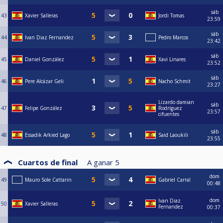
sáb
43
Xavier Salleras
Jordi Tomas
23:59
sáb
44
Ivan Diaz Fernandez
Pedro Marcos
23:42
sáb
45
Daniel González
Xavi Linares
23:52
sáb
46
Pere Alcázar Geli
Nacho Schmit
23:27
Lizardo damian
sáb
47
Felipe González
Rodríguez
23:57
cifuentes
sáb
48
Essadik Arkied Lago
Said Laoukili
23:55
Cuartos de final
A ganar
5
dom
49
Mauro Sole Cattarin
Gabriel Carral
00:48
dom
Ivan Diaz
50
Xavier Salleras
Fernandez
00:37