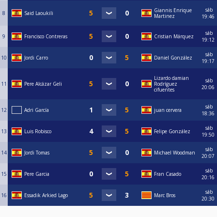
sáb
Giannis Enrique
8
Said Laoukili
Martinez
19:46
sáb
9
Francisco Contreras
Cristian Márquez
19:12
sáb
10
Jordi Carro
Daniel González
19:17
Lizardo damian
sáb
11
Pere Alcázar Geli
Rodríguez
20:06
cifuentes
sáb
12
Adri García
juan cervera
18:36
sáb
13
Luis Robisco
Felipe González
19:50
sáb
14
Jordi Tomas
Michael Woodman
20:07
sáb
15
Pere Garcia
Fran Casado
20:16
sáb
16
Essadik Arkied Lago
Marc Bros
20:30