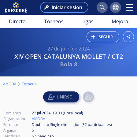
Iniciar sesión
Directo
Torneos
Ligas
Mejora
SEGUIR
27 de julio de 2024
XIV OPEN CATALUNYA MOLLET / CT2
Bola 8
AMOBA
Torneos
Comienzo
27 jul 2024, 19:00 (Hora local)
Organizador
AMOBA
Formato
Double to Single elimination (32
participantes
)
A ganar
5
Hándicap
Sin hándicap