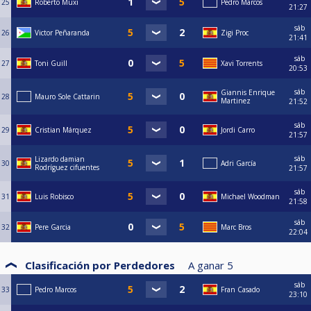
25
Roberto Muxi
Pedro Marcos
21:27
sáb
26
Victor Peñaranda
Zigi Proc
21:41
sáb
27
Toni Guill
Xavi Torrents
20:53
sáb
Giannis Enrique
28
Mauro Sole Cattarin
Martinez
21:52
sáb
29
Cristian Márquez
Jordi Carro
21:57
sáb
Lizardo damian
30
Adri García
Rodríguez cifuentes
21:57
sáb
31
Luis Robisco
Michael Woodman
21:58
sáb
32
Pere Garcia
Marc Bros
22:04
Clasificación por Perdedores
A ganar
5
sáb
33
Pedro Marcos
Fran Casado
23:10