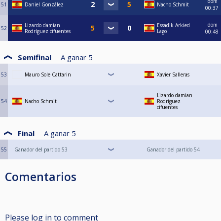
dom
51
Daniel González
Nacho Schmit
00:37
dom
Lizardo damian
Essadik Arkied
52
Rodríguez cifuentes
Lago
00:48
Semifinal
A ganar
5
53
Mauro Sole Cattarin
Xavier Salleras
Lizardo damian
54
Nacho Schmit
Rodríguez
cifuentes
Final
A ganar
5
55
Ganador del partido 53
Ganador del partido 54
Comentarios
Please log in to comment