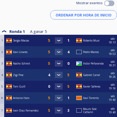
Mostrar exentos
Ronda 1
A ganar
5
sáb
1
Sergio Macias
Roberto Muxi
18:13
sáb
2
Xavi Linares
Pedro Marcos
18:53
sáb
3
Nacho Schmit
Victor Peñaranda
18:31
sáb
4
Zigi Proc
Gabriel Carral
18:26
sáb
5
Toni Guill
Xavier Salleras
19:16
sáb
6
Antonio Haro
Xavi Torrents
19:40
sáb
Mauro Sole
7
Ivan Diaz Fernandez
Cattarin
19:40