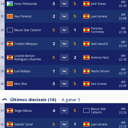
sáb
34
Victor Peñaranda
Jordi Tomas
22:43
sáb
35
Xavi Torrents
juan cervera
22:08
sáb
Francisco
36
Mauro Sole Cattarin
Contreras
22:36
sáb
37
Cristian Márquez
Said Laoukili
22:54
sáb
Lizardo damian
38
Antonio Haro
Rodríguez cifuentes
22:43
sáb
39
Luis Robisco
Nacho Schmit
22:37
sáb
40
Marc Bros
Xavi Linares
23:09
Últimos dieciseis (16)
A ganar
5
sáb
Mauro Sole
41
Sergio Macias
Cattarin
23:29
sáb
42
Gabriel Carral
juan cervera
23:23