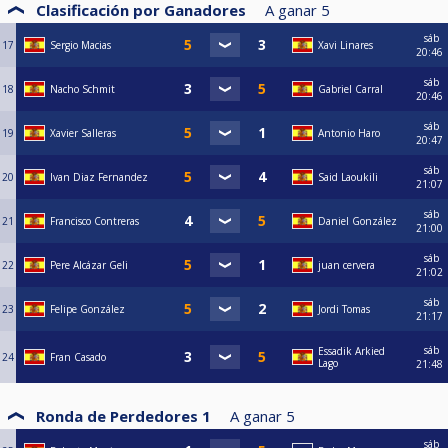
Clasificación por Ganadores
A ganar
5
sáb
17
Sergio Macias
Xavi Linares
20:46
sáb
18
Nacho Schmit
Gabriel Carral
20:46
sáb
19
Xavier Salleras
Antonio Haro
20:47
sáb
20
Ivan Diaz Fernandez
Said Laoukili
21:07
sáb
21
Francisco Contreras
Daniel González
21:00
sáb
22
Pere Alcázar Geli
juan cervera
21:02
sáb
23
Felipe González
Jordi Tomas
21:17
sáb
Essadik Arkied
24
Fran Casado
Lago
21:48
Ronda de Perdedores 1
A ganar
5
sáb