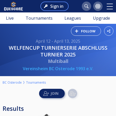
Sign in
Live
Tournaments
Leagues
Upgrade
FOLLOW
April 12 - April 13, 2025
WELFENCUP TURNIERSERIE ABSCHLUSS
TURNIER 2025
Multiball
Vereinsheim BC Osterode 1993 e.V.
BC Osterode
Tournaments
Results