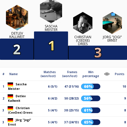
SASCHA
MEISTER
DETLEV
KALLWEIT
CHRISTIAN
JÖRG "JOGI"
(CEEDEE)
ERNST
DREES
Matches
Frames
Win
#
Name
Points
(won/lost)
(won/lost)
percentage
Sascha
66%
1
6 (5/1)
47 (31/16)
10
Meister
Detlev
56%
2
6 (4/2)
50 (28/22)
9
Kallweit
Christian
61%
3
5 (4/1)
38 (23/15)
8
(CeeDee) Drees
Jörg "Jogi"
65%
3
5 (4/1)
37 (24/13)
8
Ernst