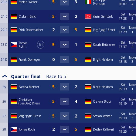
Giuseppe
20-B
Stefan Weber
Prencipe
18:07
4
Sat
Table
21-C
Özkan Bicici
Yasin Sentürk
17:28
3
Sat
Table
22-C
Dirk Rademacher
Jörg "Jogi" Ernst
17:29
1
Sat
Table
Tomas
23-D
R1
Sarah Brückner
Roth
17:37
4
Sat
Table
24-D
Frank Domeyer
Birgit Heidorn
18:18
3
Quarter final
Race to
5
Sat
Table
25
Sascha Meister
Birgit Heidorn
19:19
1
Sat
Table
Christian
26
Özkan Bicici
(CeeDee) Drees
19:19
2
Sat
Table
27
Jörg "Jogi" Ernst
Stefan Weber
19:19
3
Sat
Table
28
Tomas Roth
Detlev Kallweit
19:25
4