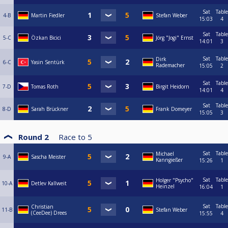
Sat
Table
4-B
Martin Fiedler
Stefan Weber
15:03
4
Sat
Table
5-C
Özkan Bicici
Jörg "Jogi" Ernst
14:01
3
Sat
Table
Dirk
6-C
Yasin Sentürk
Rademacher
15:05
2
Sat
Table
7-D
Tomas Roth
Birgit Heidorn
14:01
4
Sat
Table
8-D
Sarah Brückner
Frank Domeyer
15:05
3
Round 2
Race to
5
Sat
Table
Michael
9-A
Sascha Meister
Kanngießer
15:26
1
Sat
Table
Holger "Psycho"
10-A
Detlev Kallweit
Heinzel
16:04
1
Sat
Table
Christian
11-B
Stefan Weber
(CeeDee) Drees
15:55
4