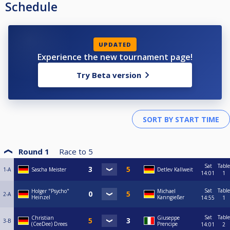
Schedule
UPDATED
Experience the new tournament page!
Try Beta version
Round 1
Race to
5
Sat
Table
1-A
Sascha Meister
Detlev Kallweit
14:01
1
Sat
Table
Holger "Psycho"
Michael
2-A
Heinzel
Kanngießer
14:55
1
Sat
Table
Christian
Giuseppe
3-B
(CeeDee) Drees
Prencipe
14:01
2