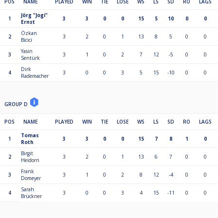
POS
NAME
PLAYED
WIN
TIE
LOSE
WS
LS
SD
RO
LAGS
Jörg "Jogi"
1
3
3
0
0
15
5
10
0
0
Ernst
Özkan
2
3
2
0
1
13
8
5
0
0
Bicici
Yasin
3
3
1
0
2
7
12
-5
0
0
Sentürk
Dirk
4
3
0
0
3
5
15
-10
0
0
Rademacher
GROUP D
POS
NAME
PLAYED
WIN
TIE
LOSE
WS
LS
SD
RO
LAGS
Tomas
1
3
3
0
0
15
7
8
1
0
Roth
Birgit
2
3
2
0
1
13
6
7
0
0
Heidorn
Frank
3
3
1
0
2
8
12
-4
0
0
Domeyer
Sarah
4
3
0
0
3
4
15
-11
0
0
Brückner