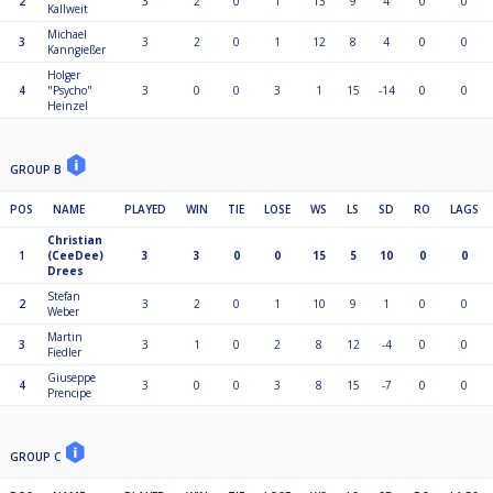
2
3
2
0
1
13
9
4
0
0
Kallweit
Michael
3
3
2
0
1
12
8
4
0
0
Kanngießer
Holger
4
"Psycho"
3
0
0
3
1
15
-14
0
0
Heinzel
GROUP B
POS
NAME
PLAYED
WIN
TIE
LOSE
WS
LS
SD
RO
LAGS
Christian
1
(CeeDee)
3
3
0
0
15
5
10
0
0
Drees
Stefan
2
3
2
0
1
10
9
1
0
0
Weber
Martin
3
3
1
0
2
8
12
-4
0
0
Fiedler
Giuseppe
4
3
0
0
3
8
15
-7
0
0
Prencipe
GROUP C