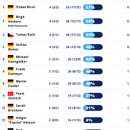
57%
Özkan Bicici
5
4 (2/2)
30 (17/13)
6
Birgit
58%
5
4 (2/2)
26 (15/11)
6
Heidorn
BSG Hannover
59%
Tomas Roth
5
4 (3/1)
29 (17/12)
6
Stefan
46%
5
4 (2/2)
26 (12/14)
6
Weber
Michael
60%
9
3 (2/1)
20 (12/8)
1
Kanngießer
Frank
40%
9
3 (1/2)
20 (8/12)
1
Domeyer
Martin
40%
9
3 (1/2)
20 (8/12)
1
Fiedler
Yasin
37%
9
3 (1/2)
19 (7/12)
1
Sentürk
Sarah
21%
13
3 (0/3)
19 (4/15)
1
Brückner
Holger
6%
13
3 (0/3)
16 (1/15)
1
"Psycho" Heinzel