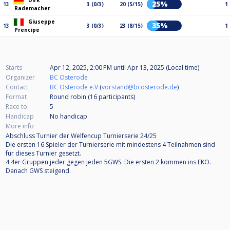
Dirk
25%
13
3 (0/3)
20 (5/15)
1
Rademacher
Giuseppe
35%
13
3 (0/3)
23 (8/15)
1
Prencipe
Starts
Apr 12, 2025, 2:00 PM
until
Apr 13, 2025 (Local time)
Organizer
BC Osterode
Contact
BC Osterode e.V
(
vorstand@bcosterode.de
)
Format
Round robin (16
participants
)
Race to
5
Handicap
No handicap
More info
Abschluss Turnier der Welfencup Turnierserie 24/25
Die ersten 16 Spieler der Turnierserie mit mindestens 4 Teilnahmen sind
für dieses Turnier gesetzt.
4 4er Gruppen jeder gegen jeden 5GWS. Die ersten 2 kommen ins EKO.
Danach GWS steigend.