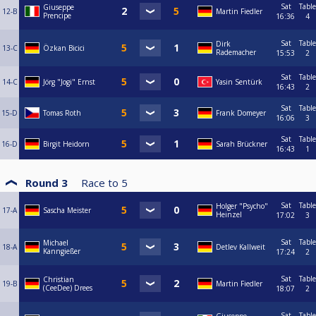
Sat
Table
Giuseppe
12-B
Martin Fiedler
Prencipe
16:36
4
Sat
Table
Dirk
13-C
Özkan Bicici
Rademacher
15:53
2
Sat
Table
14-C
Jörg "Jogi" Ernst
Yasin Sentürk
16:43
2
Sat
Table
15-D
Tomas Roth
Frank Domeyer
16:06
3
Sat
Table
16-D
Birgit Heidorn
Sarah Brückner
16:43
1
Round 3
Race to
5
Sat
Table
Holger "Psycho"
17-A
Sascha Meister
Heinzel
17:02
3
Sat
Table
Michael
18-A
Detlev Kallweit
Kanngießer
17:24
2
Sat
Table
Christian
19-B
Martin Fiedler
(CeeDee) Drees
18:07
2
Sat
Table