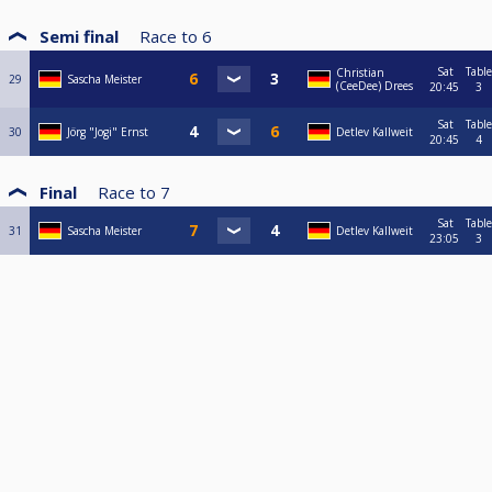
Semi final
Race to
6
Sat
Table
Christian
29
Sascha Meister
(CeeDee) Drees
20:45
3
Sat
Table
30
Jörg "Jogi" Ernst
Detlev Kallweit
20:45
4
Final
Race to
7
Sat
Table
31
Sascha Meister
Detlev Kallweit
23:05
3