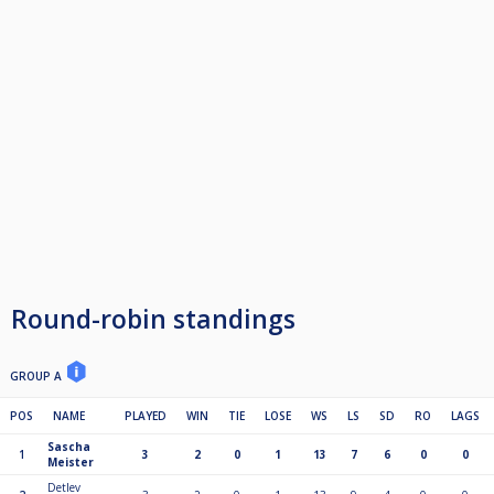
Round-robin standings
GROUP A
POS
NAME
PLAYED
WIN
TIE
LOSE
WS
LS
SD
RO
LAGS
Sascha
1
3
2
0
1
13
7
6
0
0
Meister
Detlev