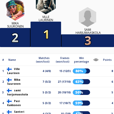
VILLE
LAURINEN
MIKA
SUURONEN
SAMI
HARJUMAASKOLA
Matches
Frames
Win
#
Name
Points
(won/lost)
(won/lost)
percentage
Ville
80%
1
4 (4/0)
15 (12/3)
8
Laurinen
Mika
63%
2
7 (5/2)
27 (17/10)
6
Suuronen
sami
50%
3
5 (3/2)
20 (10/10)
5
harjumaaskola
Pasi
59%
4
5 (3/2)
17 (10/7)
4
Kakkonen
Santeri
47%
5
4 (2/2)
15 (7/8)
3