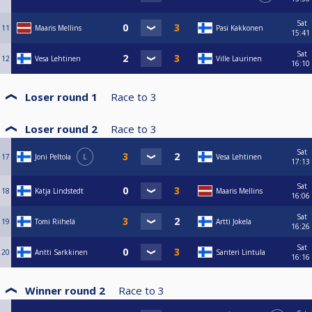
Sat
11
Maaris Mellins
Pasi Kakkonen
15:41
Sat
12
Vesa Lehtinen
Ville Laurinen
16:10
Loser round 1
Race to
3
Loser round 2
Race to
3
Sat
17
Joni Peltola
L
Vesa Lehtinen
17:13
Sat
18
Katja Lindstedt
Maaris Mellins
16:06
Sat
19
Tomi Riihelä
Artti Jokela
16:26
Sat
20
Antti Sarkkinen
Santeri Lintula
16:16
Winner round 2
Race to
3