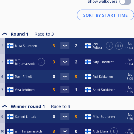
Show walkovers
Round 1
Race to
3
Sat
Joni
2
Mika Suuronen
L
R1
Peltola
15:04
Sat
sami
3
L
Katja Lindstedt
harjumaaskola
15:04
Sat
6
Tomi Riihelä
Pasi Kakkonen
15:05
Sat
7
Vesa Lehtinen
Antti Sarkkinen
15:25
Winner round 1
Race to
3
Sat
9
Santeri Lintula
Mika Suuronen
15:56
Sat
10
sami harjumaaskola
Artti Jokela
L
15:56