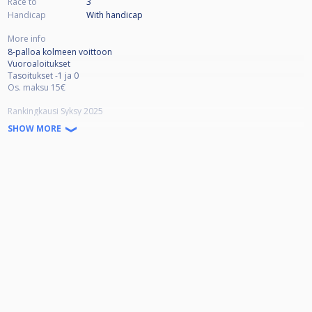
Race to
3
Handicap
With handicap
More info
8-palloa kolmeen voittoon
Vuoroaloitukset
Tasoitukset -1 ja 0
Os. maksu 15€
Rankingkausi Syksy 2025
Osallistumismaksuista (per pelaaja) 10€ pottiin, 3€ rankingkauden
SHOW MORE
finaalipottiin ja 2€ kerholle.
Kauden 16 parasta, joilla väh. 8 osallistumista, lunastavat pelioikeuden
Finaaleihin. Pelataan 13.12.