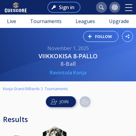
Sign in
Live
Tournaments
Leagues
Upgrade
FOLLOW
November 1, 2025
VIIKKOKISA 8-PALLO
8-Ball
Ravintola Konja
Konja Grand Billiards
Tournaments
Results