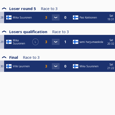
Loser round 5
Race to
3
Sat
28
Mika Suuronen
Pasi Kakkonen
19:31
Losers qualification
Race to
3
Sat
Mika
29
L
sami harjumaaskola
Suuronen
20:32
Final
Race to
3
Sat
30
Ville Laurinen
Mika Suuronen
21:22