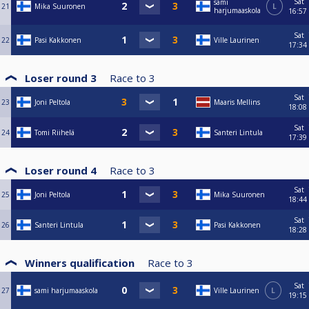
Sat
sami
21
Mika Suuronen
L
harjumaaskola
16:57
Sat
22
Pasi Kakkonen
Ville Laurinen
17:34
Loser round 3
Race to
3
Sat
23
Joni Peltola
Maaris Mellins
18:08
Sat
24
Tomi Riihelä
Santeri Lintula
17:39
Loser round 4
Race to
3
Sat
25
Joni Peltola
Mika Suuronen
18:44
Sat
26
Santeri Lintula
Pasi Kakkonen
18:28
Winners qualification
Race to
3
Sat
27
sami harjumaaskola
Ville Laurinen
L
19:15