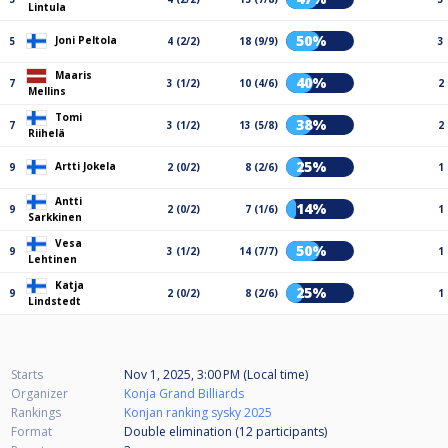
Lintula
50%
Joni Peltola
5
4 (2/2)
18 (9/9)
3
Maaris
40%
7
3 (1/2)
10 (4/6)
2
Mellins
Tomi
38%
7
3 (1/2)
13 (5/8)
2
Riihelä
25%
Artti Jokela
9
2 (0/2)
8 (2/6)
1
Antti
14%
9
2 (0/2)
7 (1/6)
1
Sarkkinen
Vesa
50%
9
3 (1/2)
14 (7/7)
1
Lehtinen
Katja
25%
9
2 (0/2)
8 (2/6)
1
Lindstedt
Starts
Nov 1, 2025, 3:00 PM (Local time)
Organizer
Konja Grand Billiards
Rankings
Konjan ranking sysky 2025
Format
Double elimination (12
participants
)