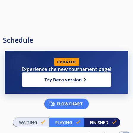
Schedule
UPDATED
Experience the new tournament page!
Try Beta version
FLOWCHART
WAITING
PLAYING
FINISHED